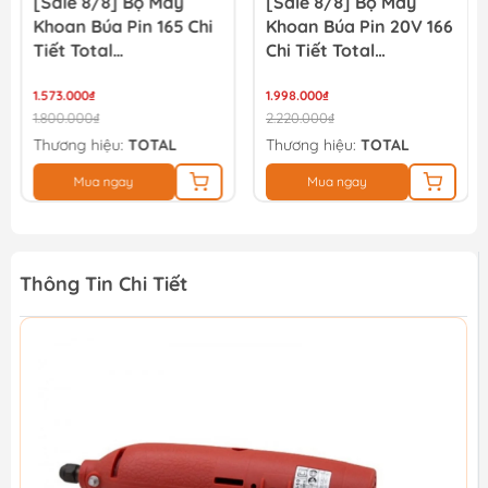
[Sale 8/8] Bộ Máy
[Sale 8/8] Bộ Máy
Khoan Búa Pin 165 Chi
Khoan Búa Pin 20V 166
Tiết Total
Chi Tiết Total
THKTHP11652
TIDLI20668
1.573.000₫
THKTHP41667
1.998.000₫
1.800.000₫
2.220.000₫
Thương hiệu:
TOTAL
Thương hiệu:
TOTAL
Mua ngay
Mua ngay
Thông Tin Chi Tiết