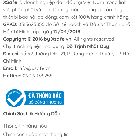
XSafe
là doanh nghiệp dẫn đầu tại Việt Nam trong lĩnh
vực phân phối và bán lẻ máy móc – dụng cụ cầm tay –
thiết bị bảo hộ lao động, cam kết 100% hàng chính hãng.
GPKD:
0315625855 do Sở Kế hoạch và Đầu tư Thành phố
Hồ Chí Minh cấp ngày
12/04/2019
Copyright © 2016 by Xsafe.vn
. All rights reserved
Chịu trách nghiệm nội dung:
Đỗ Trịnh Nhất Duy
Địa chỉ:
số 52 đường ĐHT21, P. Đông Hưng Thuận, TP Hồ
Chí Minh
Email:
info@xsafe.vn
Hotline:
090 9933 258
Chính Sách & Hướng Dẫn
Thông tin hàng hóa
Chính sách bảo mật thông tin