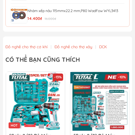
Nhám xếp nâu 115mmx22.2 mm,P80 WadFow WYL3413
14.400₫
16.000₫
Nhám xếp nâu 115mmx22.2 mm,P40 WadFow WYL0411
12.600₫
14.000₫
Đồ nghề cho thợ cơ khí
|
Đồ nghề cho thợ xây
|
DCK
Đá mài kim loại 115x6x22.2mm WadFow WAC1347
CÓ THỂ BẠN CŨNG THÍCH
13.500₫
15.000₫
-13%
-10%
Nhám xếp P40 - 100mm Total TAC6310040
13.500₫
15.000₫
HOT