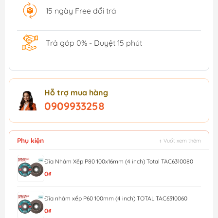
15 ngày Free đổi trả
Trả góp 0% - Duyệt 15 phút
Hỗ trợ mua hàng
0909933258
Phụ kiện
↕ Vuốt xem thêm
Đĩa Nhám Xếp P80 100x16mm (4 inch) Total TAC6310080
0₫
Đĩa nhám xếp P60 100mm (4 inch) TOTAL TAC6310060
0₫