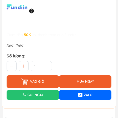
Giảm đến
50K
khi thanh toán qua Fundiin.
Xem thêm
Số lượng:
VÀO GIỎ
MUA NGAY
GỌI NGAY
ZALO
Z