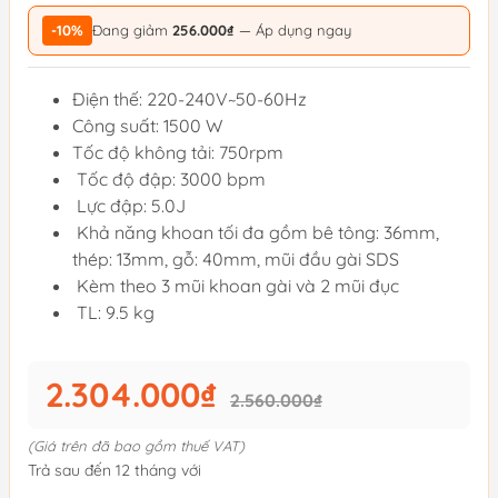
-10%
Đang giảm
256.000₫
— Áp dụng ngay
Điện thế: 220-240V~50-60Hz
Công suất: 1500 W
Tốc độ không tải: 750rpm
Tốc độ đập: 3000 bpm
Lực đập: 5.0J
Khả năng khoan tối đa gồm bê tông: 36mm,
thép: 13mm, gỗ: 40mm, mũi đầu gài SDS
Kèm theo 3 mũi khoan gài và 2 mũi đục
TL: 9.5 kg
2.304.000₫
2.560.000₫
(Giá trên đã bao gồm thuế VAT)
Trả sau đến 12 tháng với