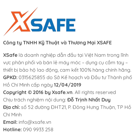
Công ty TNHH Kỹ Thuật và Thương Mại XSAFE
XSafe
là doanh nghiệp dẫn đầu tại Việt Nam trong lĩnh
vực phân phối và bán lẻ máy móc – dụng cụ cầm tay –
thiết bị bảo hộ lao động, cam kết 100% hàng chính hãng.
GPKD:
0315625855 do Sở Kế hoạch và Đầu tư Thành phố
Hồ Chí Minh cấp ngày
12/04/2019
Copyright © 2016 by Xsafe.vn
. All rights reserved
Chịu trách nghiệm nội dung:
Đỗ Trịnh Nhất Duy
Địa chỉ:
số 52 đường ĐHT21, P. Đông Hưng Thuận, TP Hồ
Chí Minh
Email:
info@xsafe.vn
Hotline:
090 9933 258