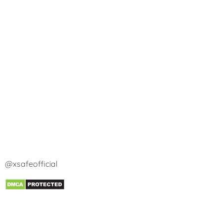
@xsafeofficial