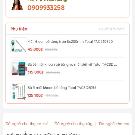
0909933258
Phụ kiện
↕ Vuốt xem thêm
Mũi khoan bê tông trơn 8x200mm Total TAC260820
45.000₫
50.000₫
Bộ 33 mũi khoan bê tông và mũi siết vít Total TACSDL...
315.000₫
350.000₫
Bộ 5 mũi khoan bê tông Total TACSD6055
125.100₫
139.000₫
Bộ 12 mũi khoan bê tông Total TACSDL12206
293.400₫
326.000₫
Đồ nghề cho thợ cơ khí
|
Đồ nghề cho thợ xây
|
Đồ nghề cho thợ m
Mũi khoan bê tông 10x120mm Total TAC280120