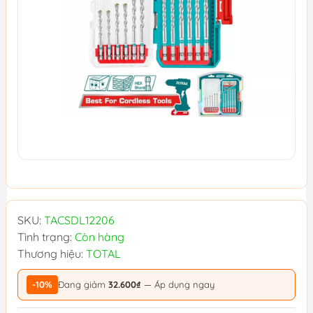
SKU:
TACSDL12206
Tình trạng:
Còn hàng
Thương hiệu:
TOTAL
-10%
Đang giảm
32.600₫
— Áp dụng ngay