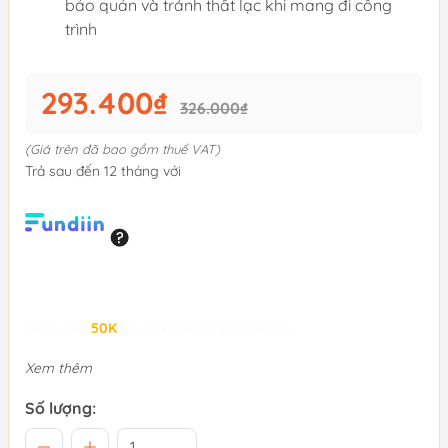
bảo quản và tránh thất lạc khi mang đi công
trình
293.400₫
326.000₫
(Giá trên đã bao gồm thuế VAT)
Trả sau đến 12 tháng với
Giảm đến
50K
khi thanh toán qua Fundiin.
Xem thêm
Số lượng: