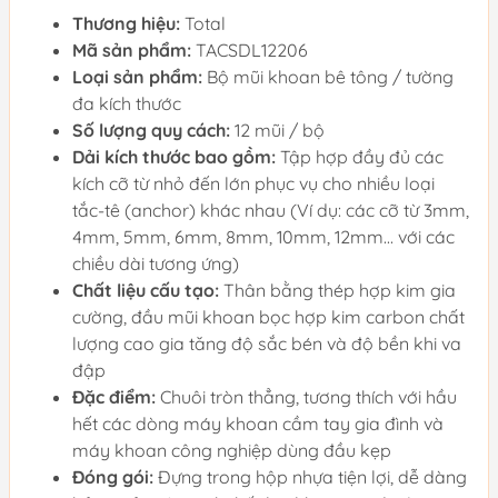
Thương hiệu:
Total
Mã sản phẩm:
TACSDL12206
Loại sản phẩm:
Bộ mũi khoan bê tông / tường
đa kích thước
Số lượng quy cách:
12 mũi / bộ
Dải kích thước bao gồm:
Tập hợp đầy đủ các
kích cỡ từ nhỏ đến lớn phục vụ cho nhiều loại
tắc-tê (anchor) khác nhau (Ví dụ: các cỡ từ 3mm,
4mm, 5mm, 6mm, 8mm, 10mm, 12mm... với các
chiều dài tương ứng)
Chất liệu cấu tạo:
Thân bằng thép hợp kim gia
cường, đầu mũi khoan bọc hợp kim carbon chất
lượng cao gia tăng độ sắc bén và độ bền khi va
đập
Đặc điểm:
Chuôi tròn thẳng, tương thích với hầu
hết các dòng máy khoan cầm tay gia đình và
máy khoan công nghiệp dùng đầu kẹp
Đóng gói:
Đựng trong hộp nhựa tiện lợi, dễ dàng