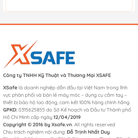
Công ty TNHH Kỹ Thuật và Thương Mại XSAFE
XSafe
là doanh nghiệp dẫn đầu tại Việt Nam trong lĩnh
vực phân phối và bán lẻ máy móc – dụng cụ cầm tay –
thiết bị bảo hộ lao động, cam kết 100% hàng chính hãng.
GPKD:
0315625855 do Sở Kế hoạch và Đầu tư Thành phố
Hồ Chí Minh cấp ngày
12/04/2019
Copyright © 2016 by Xsafe.vn
. All rights reserved
Chịu trách nghiệm nội dung:
Đỗ Trịnh Nhất Duy