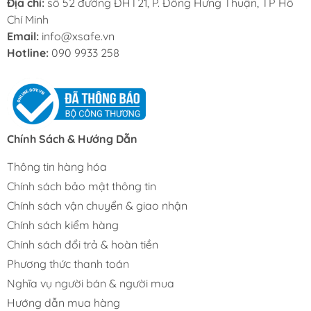
Địa chỉ:
số 52 đường ĐHT21, P. Đông Hưng Thuận, TP Hồ
Chí Minh
Email:
info@xsafe.vn
Hotline:
090 9933 258
Chính Sách & Hướng Dẫn
Thông tin hàng hóa
Chính sách bảo mật thông tin
Chính sách vận chuyển & giao nhận
Chính sách kiểm hàng
Chính sách đổi trả & hoàn tiền
Phương thức thanh toán
Nghĩa vụ người bán & người mua
Hướng dẫn mua hàng