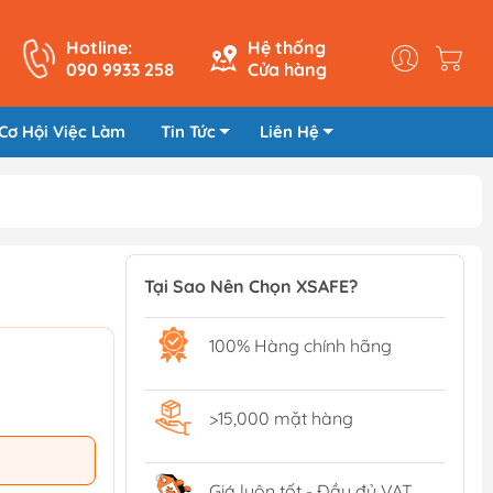
Hotline:
Hệ thống
090 9933 258
Cửa hàng
Cơ Hội Việc Làm
Tin Tức
Liên Hệ
Tại Sao Nên Chọn XSAFE?
100% Hàng chính hãng
>15,000 mặt hàng
Giá luôn tốt - Đầy đủ VAT