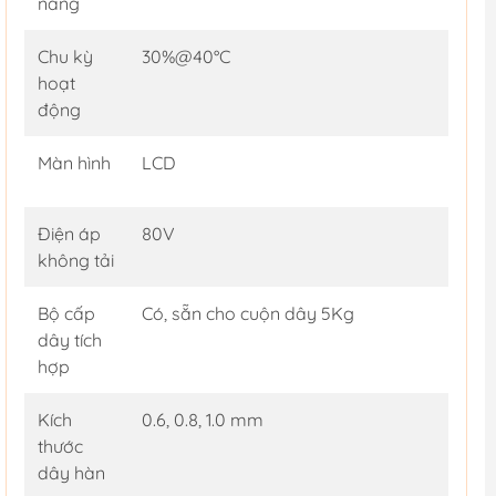
nâng
Chu kỳ
30%@40°C
hoạt
động
Màn hình
LCD
Điện áp
80V
không tải
Bộ cấp
Có, sẵn cho cuộn dây 5Kg
dây tích
hợp
Kích
0.6, 0.8, 1.0 mm
thước
dây hàn