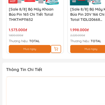
[Sale 8/8] Bộ Máy Khoan
[Sale 8/8] Com
Búa Pin 20V 166 Chi Tiết
Góc Pin 20V Tot
Total TIDLI20668
TCKLI2027310
THKTHP41667
1.998.000₫
3.042.000₫
2.220.000₫
3.380.000₫
Thương hiệu:
TOTAL
Thương hiệu:
TOT
Mua ngay
Mua ngay
Thông Tin Chi Tiết