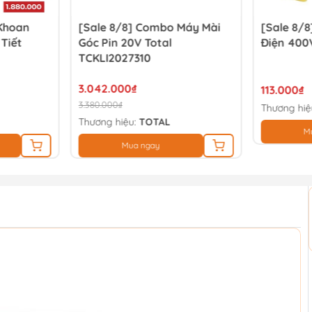
bo Máy Mài
[Sale 8/8] Găng Tay Cách
[Sale
al
Điện 400V
Ansel
113.000₫
260.0
Thương hiệu:
Đang cập nhật
Thương
AL
Mua ngay