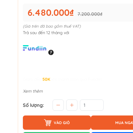
6.480.000₫
7.200.000₫
(Giá trên đã bao gồm thuế VAT)
Trả sau đến 12 tháng với
Giảm đến
50K
khi thanh toán qua Fundiin.
Xem thêm
Số lượng:
VÀO GIỎ
MUA NGA