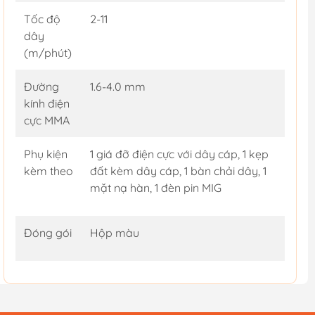
Tốc độ
2-11
dây
(m/phút)
Đường
1.6-4.0 mm
kính điện
cực MMA
Phụ kiện
1 giá đỡ điện cực với dây cáp, 1 kẹp
kèm theo
đất kèm dây cáp, 1 bàn chải dây, 1
mặt nạ hàn, 1 đèn pin MIG
Đóng gói
Hộp màu