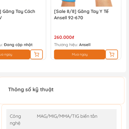
 8/8] Găng Tay Y Tế
[Sale 8/8] Giày Bảo Hộ Hans
l 92-670
HS90
00₫
788.000₫
 hiệu:
Ansell
Thương hiệu:
HANS
Mua ngay
Mua ngay
Thông số kỹ thuật
Công
MAG/MIG/MMA/TIG biến tần
nghệ