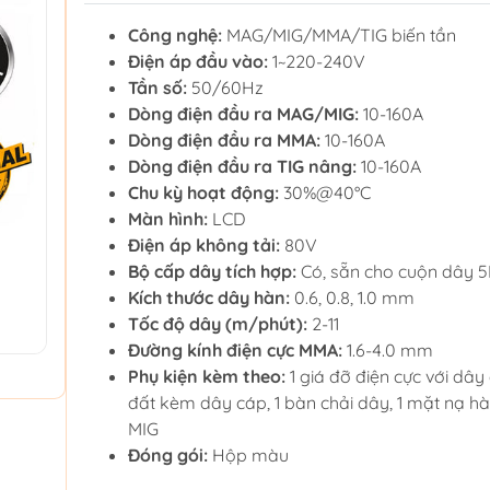
Công nghệ:
MAG/MIG/MMA/TIG biến tần
Điện áp đầu vào:
1~220-240V
Tần số:
50/60Hz
Dòng điện đầu ra MAG/MIG:
10-160A
Dòng điện đầu ra MMA:
10-160A
Dòng điện đầu ra TIG nâng:
10-160A
Chu kỳ hoạt động:
30%@40°C
Màn hình:
LCD
Điện áp không tải:
80V
Bộ cấp dây tích hợp:
Có, sẵn cho cuộn dây 
Kích thước dây hàn:
0.6, 0.8, 1.0 mm
Tốc độ dây (m/phút):
2-11
Đường kính điện cực MMA:
1.6-4.0 mm
Phụ kiện kèm theo:
1 giá đỡ điện cực với dây 
đất kèm dây cáp, 1 bàn chải dây, 1 mặt nạ hàn
MIG
Đóng gói:
Hộp màu