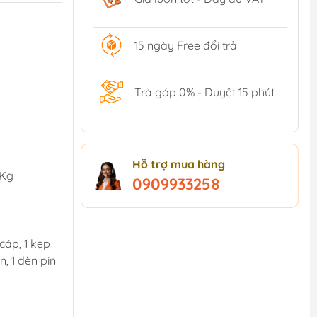
15 ngày Free đổi trả
Trả góp 0% - Duyệt 15 phút
Hỗ trợ mua hàng
5Kg
0909933258
cáp, 1 kẹp
, 1 đèn pin