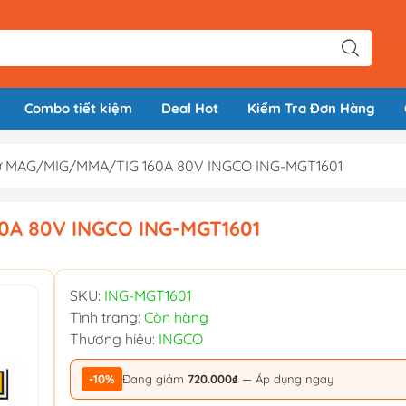
Combo tiết kiệm
Deal Hot
Kiểm Tra Đơn Hàng
ử MAG/MIG/MMA/TIG 160A 80V INGCO ING-MGT1601
0A 80V INGCO ING-MGT1601
SKU:
ING-MGT1601
Tình trạng:
Còn hàng
Thương hiệu:
INGCO
-10%
Đang giảm
720.000₫
— Áp dụng ngay