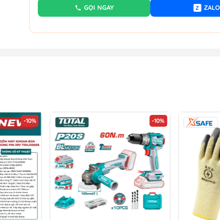
GỌI NGAY
ZALO
Z
-10%