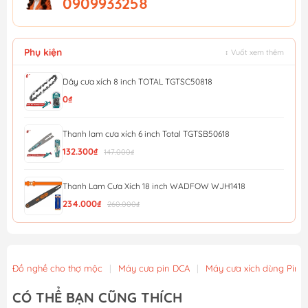
0909933258
Phụ kiện
↕ Vuốt xem thêm
Dây cưa xích 8 inch TOTAL TGTSC50818
0₫
Thanh lam cưa xích 6 inch Total TGTSB50618
132.300₫
147.000₫
Thanh Lam Cưa Xích 18 inch WADFOW WJH1418
234.000₫
260.000₫
Thanh Lam Cưa Xích 16 inch WADFOW WJH1416
234.000₫
260.000₫
Đồ nghề cho thợ mộc
|
Máy cưa pin DCA
|
Máy cưa xích dùng Pin
Dây Cưa Xích 16 inch WADFOW WZY1416
CÓ THỂ BẠN CŨNG THÍCH
234.000₫