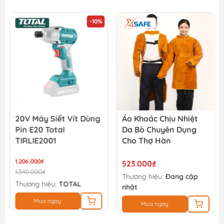
260.000₫
-10%
Dây Cưa Xích 8 Inch Total TGTSC50801
138.600₫
154.000₫
20V Máy Siết Vít Dùng
Áo Khoác Chịu Nhiệt
Pin E20 Total
Da Bò Chuyên Dụng
TIRLIE2001
Cho Thợ Hàn
1.206.000₫
523.000₫
1.340.000₫
Thương hiệu:
Đang cập
Thương hiệu:
TOTAL
nhật
Mua ngay
Mua ngay