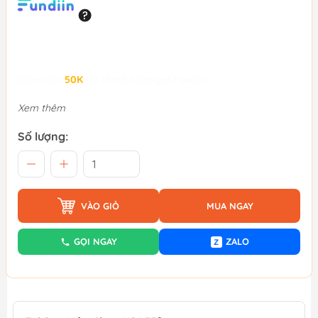
Giảm đến
50K
khi thanh toán qua Fundiin.
Xem thêm
Số lượng:
VÀO GIỎ
MUA NGAY
GỌI NGAY
ZALO
Z