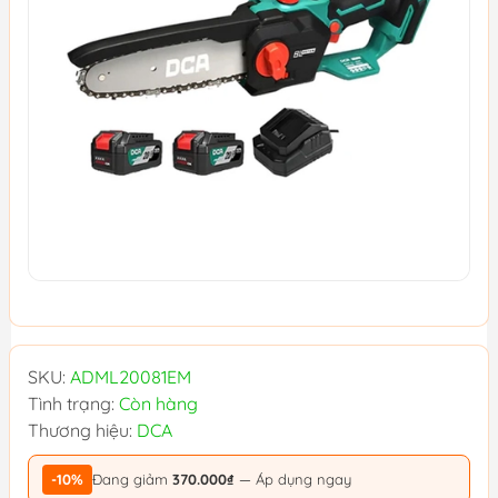
SKU:
ADML20081EM
Tình trạng:
Còn hàng
Thương hiệu:
DCA
-10%
Đang giảm
370.000₫
— Áp dụng ngay