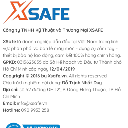
Công ty TNHH Kỹ Thuật và Thương Mại XSAFE
XSafe
là doanh nghiệp dẫn đầu tại Việt Nam trong lĩnh
vực phân phối và bán lẻ máy móc – dụng cụ cầm tay –
thiết bị bảo hộ lao động, cam kết 100% hàng chính hãng.
GPKD:
0315625855 do Sở Kế hoạch và Đầu tư Thành phố
Hồ Chí Minh cấp ngày
12/04/2019
Copyright © 2016 by Xsafe.vn
. All rights reserved
Chịu trách nghiệm nội dung:
Đỗ Trịnh Nhất Duy
Địa chỉ:
số 52 đường ĐHT21, P. Đông Hưng Thuận, TP Hồ
Chí Minh
Email:
info@xsafe.vn
Hotline:
090 9933 258