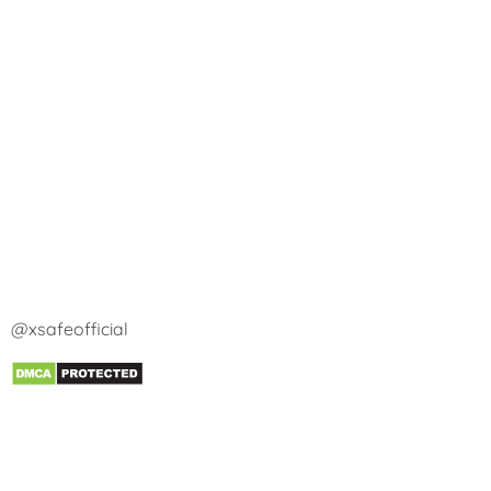
@xsafeofficial