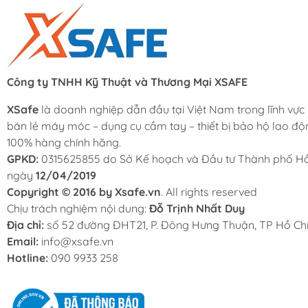
Công ty TNHH Kỹ Thuật và Thương Mại XSAFE
XSafe
là doanh nghiệp dẫn đầu tại Việt Nam trong lĩnh vực
bán lẻ máy móc – dụng cụ cầm tay – thiết bị bảo hộ lao độ
100% hàng chính hãng.
GPKD:
0315625855 do Sở Kế hoạch và Đầu tư Thành phố Hồ
ngày
12/04/2019
Copyright © 2016 by Xsafe.vn
. All rights reserved
Chịu trách nghiệm nội dung:
Đỗ Trịnh Nhất Duy
Địa chỉ:
số 52 đường ĐHT21, P. Đông Hưng Thuận, TP Hồ Chí
Email:
info@xsafe.vn
Hotline:
090 9933 258