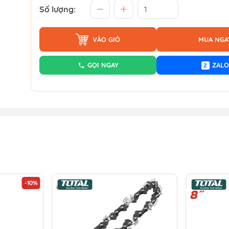
Số lượng:
VÀO GIỎ
MUA NGA
GỌI NGAY
ZALO
Z
-10%