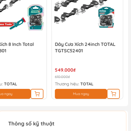
ích 8 Inch Total
Dây Cưa Xích 24inch TOTAL
801
TGTSC52401
549.000₫
610.000₫
u:
TOTAL
Thương hiệu:
TOTAL
ua ngay
Mua ngay
Thông số kỹ thuật