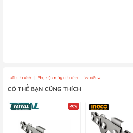
Lưỡi cưa xích
|
Phụ kiện máy cưa xích
|
WadFow
CÓ THỂ BẠN CŨNG THÍCH
-10%