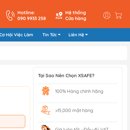
Hotline:
Hệ thống
090 9933 258
Cửa hàng
Cơ Hội Việc Làm
Tin Tức
Liên Hệ
Tại Sao Nên Chọn XSAFE?
100% Hàng chính hãng
>15,000 mặt hàng
Giá luôn tốt - Đầy đủ VAT