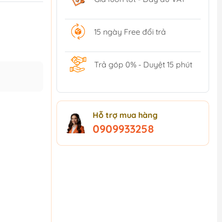
15 ngày Free đổi trả
Trả góp 0% - Duyệt 15 phút
Hỗ trợ mua hàng
0909933258