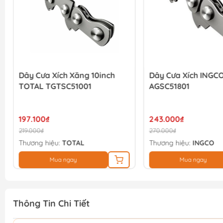
Dây Cưa Xích Xăng 10inch
Dây Cưa Xích INGC
TOTAL TGTSC51001
AGSC51801
197.100₫
243.000₫
219.000₫
270.000₫
Thương hiệu:
TOTAL
Thương hiệu:
INGCO
Mua ngay
Mua ngay
Thông Tin Chi Tiết