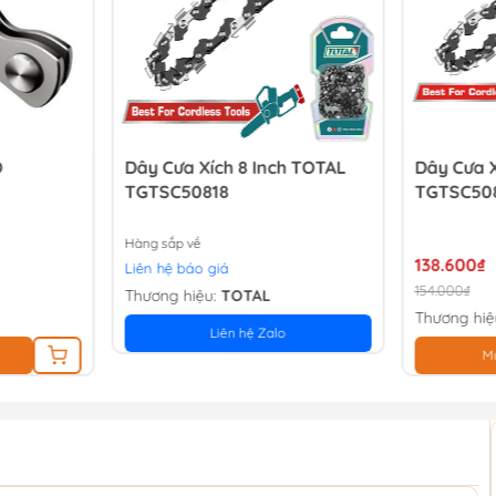
O
Dây Cưa Xích 8 Inch TOTAL
Dây Cưa X
TGTSC50818
TGTSC50
Hàng sắp về
138.600₫
Liên hệ báo giá
154.000₫
Thương hiệu:
TOTAL
Thương hiệ
Liên hệ Zalo
M