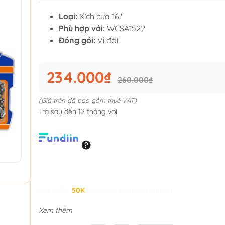
Loại:
Xích cưa 16"
Phù hợp với:
WCSA1522
Đóng gói:
Vỉ đôi
234.000₫
260.000₫
(Giá trên đã bao gồm thuế VAT)
Trả sau đến 12 tháng với
Giảm đến
50K
khi thanh toán qua Fundiin.
Xem thêm