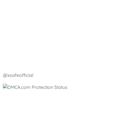
@xsafeofficial