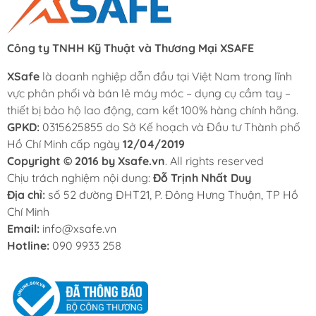
Công ty TNHH Kỹ Thuật và Thương Mại XSAFE
XSafe
là doanh nghiệp dẫn đầu tại Việt Nam trong lĩnh
vực phân phối và bán lẻ máy móc – dụng cụ cầm tay –
thiết bị bảo hộ lao động, cam kết 100% hàng chính hãng.
GPKD:
0315625855 do Sở Kế hoạch và Đầu tư Thành phố
Hồ Chí Minh cấp ngày
12/04/2019
Copyright © 2016 by Xsafe.vn
. All rights reserved
Chịu trách nghiệm nội dung:
Đỗ Trịnh Nhất Duy
Địa chỉ:
số 52 đường ĐHT21, P. Đông Hưng Thuận, TP Hồ
Chí Minh
Email:
info@xsafe.vn
Hotline:
090 9933 258