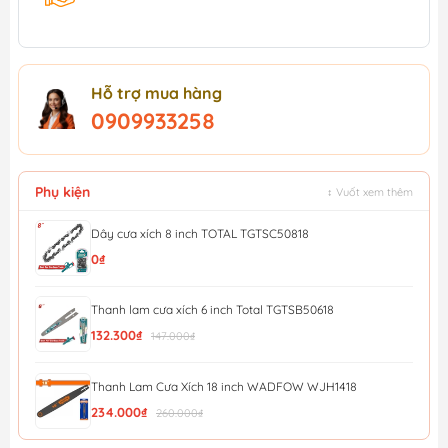
Hỗ trợ mua hàng
0909933258
Phụ kiện
↕ Vuốt xem thêm
Dây cưa xích 8 inch TOTAL TGTSC50818
0₫
Thanh lam cưa xích 6 inch Total TGTSB50618
132.300₫
147.000₫
Thanh Lam Cưa Xích 18 inch WADFOW WJH1418
234.000₫
260.000₫