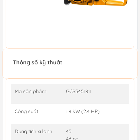
Thông số kỹ thuật
Mã sản phẩm
GCS5451811
Công suất
1.8 kW (2.4 HP)
Dung tích xi lanh
45
46 cc