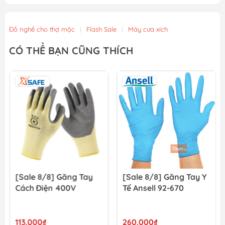
Thanh Lam Cưa Xích 16 inch WADFOW WJH1416
234.000₫
260.000₫
Đồ nghề cho thợ mộc
|
Flash Sale
|
Máy cưa xích
Dây Cưa Xích 16 inch WADFOW WZY1416
CÓ THỂ BẠN CŨNG THÍCH
234.000₫
260.000₫
Dây Cưa Xích 8 Inch Total TGTSC50801
138.600₫
154.000₫
[Sale 8/8] Găng Tay
[Sale 8/8] Găng Tay Y
Cách Điện 400V
Tế Ansell 92-670
113.000₫
260.000₫