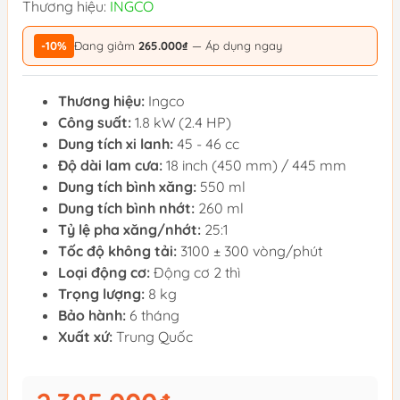
Thương hiệu:
INGCO
-10%
Đang giảm
265.000₫
— Áp dụng ngay
Thương hiệu:
Ingco
Công suất:
1.8 kW (2.4 HP)
Dung tích xi lanh:
45 - 46 cc
Độ dài lam cưa:
18 inch (450 mm) / 445 mm
Dung tích bình xăng:
550 ml
Dung tích bình nhớt:
260 ml
Tỷ lệ pha xăng/nhớt:
25:1
Tốc độ không tải:
3100 ± 300 vòng/phút
Loại động cơ:
Động cơ 2 thì
Trọng lượng:
8 kg
Bảo hành:
6 tháng
Xuất xứ:
Trung Quốc