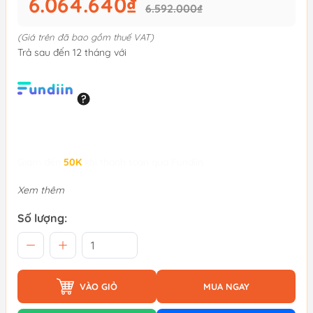
6.064.640₫
6.592.000₫
(Giá trên đã bao gồm thuế VAT)
Trả sau đến 12 tháng với
Giảm đến
50K
khi thanh toán qua Fundiin.
Xem thêm
Số lượng:
VÀO GIỎ
MUA NGAY