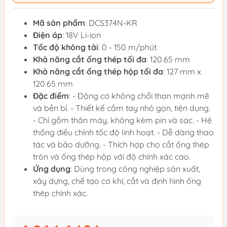
Mã sản phẩm
: DCS374N-KR
Điện áp
: 18V Li-ion
Tốc độ không tải
: 0 - 150 m/phút
Khả năng cắt ống thép tối đa
: 120.65 mm
Khả năng cắt ống thép hộp tối đa
: 127 mm x
120.65 mm
Đặc điểm
: - Động cơ không chổi than mạnh mẽ
và bền bỉ. - Thiết kế cầm tay nhỏ gọn, tiện dụng.
- Chỉ gồm thân máy, không kèm pin và sạc. - Hệ
thống điều chỉnh tốc độ linh hoạt. - Dễ dàng thao
tác và bảo dưỡng. - Thích hợp cho cắt ống thép
tròn và ống thép hộp với độ chính xác cao.
Ứng dụng
: Dùng trong công nghiệp sản xuất,
xây dựng, chế tạo cơ khí, cắt và định hình ống
thép chính xác.