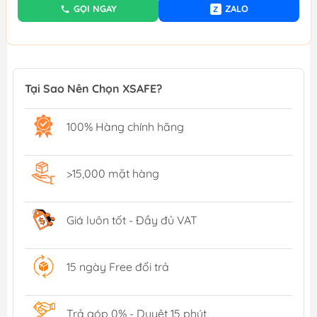
GỌI NGAY
ZALO
Z
Tại Sao Nên Chọn XSAFE?
100% Hàng chính hãng
>15,000 mặt hàng
Giá luôn tốt - Đầy đủ VAT
15 ngày Free đổi trả
Trả góp 0% - Duyệt 15 phút