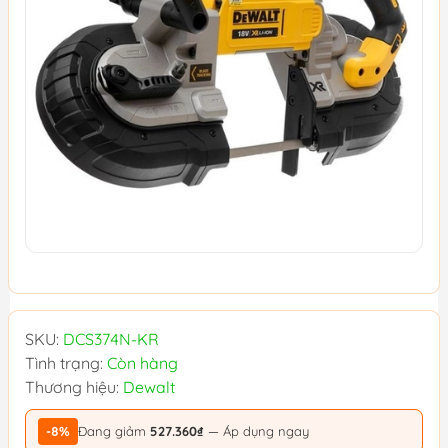
SKU:
DCS374N-KR
Tình trạng:
Còn hàng
Thương hiệu:
Dewalt
-8%
Đang giảm
527.360₫
— Áp dụng ngay