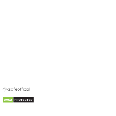
@xsafeofficial