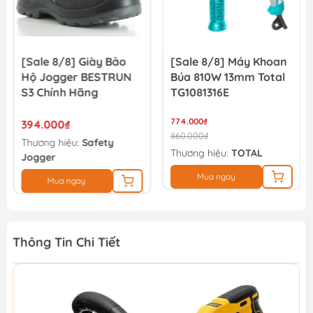
[Sale 8/8] Giày Bảo
[Sale 8/8] Máy Khoan
Hộ Jogger BESTRUN
Búa 810W 13mm Total
S3 Chính Hãng
TG1081316E
774.000₫
394.000₫
860.000₫
Thương hiệu:
Safety
Thương hiệu:
TOTAL
Jogger
Mua ngay
Mua ngay
Thông Tin Chi Tiết