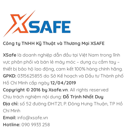
Công ty TNHH Kỹ Thuật và Thương Mại XSAFE
XSafe
là doanh nghiệp dẫn đầu tại Việt Nam trong lĩnh
vực phân phối và bán lẻ máy móc – dụng cụ cầm tay –
thiết bị bảo hộ lao động, cam kết 100% hàng chính hãng.
GPKD:
0315625855 do Sở Kế hoạch và Đầu tư Thành phố
Hồ Chí Minh cấp ngày
12/04/2019
Copyright © 2016 by Xsafe.vn
. All rights reserved
Chịu trách nghiệm nội dung:
Đỗ Trịnh Nhất Duy
Địa chỉ:
số 52 đường ĐHT21, P. Đông Hưng Thuận, TP Hồ
Chí Minh
Email:
info@xsafe.vn
Hotline:
090 9933 258