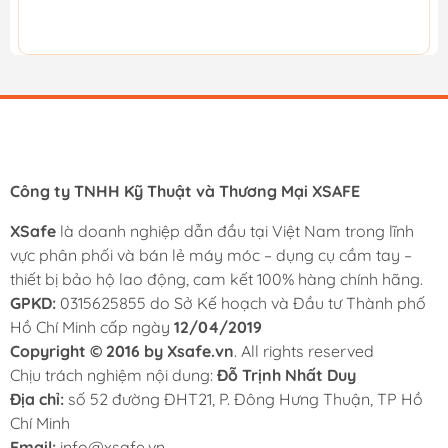
Công ty TNHH Kỹ Thuật và Thương Mại XSAFE
XSafe
là doanh nghiệp dẫn đầu tại Việt Nam trong lĩnh
vực phân phối và bán lẻ máy móc – dụng cụ cầm tay –
thiết bị bảo hộ lao động, cam kết 100% hàng chính hãng.
GPKD:
0315625855 do Sở Kế hoạch và Đầu tư Thành phố
Hồ Chí Minh cấp ngày
12/04/2019
Copyright © 2016 by Xsafe.vn
. All rights reserved
Chịu trách nghiệm nội dung:
Đỗ Trịnh Nhất Duy
Địa chỉ:
số 52 đường ĐHT21, P. Đông Hưng Thuận, TP Hồ
Chí Minh
Email:
info@xsafe.vn