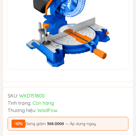
SKU:
WXD151800
Tình trạng:
Còn hàng
Thương hiệu:
WadFow
-10%
Đang giảm
368.000₫
— Áp dụng ngay