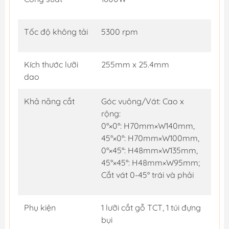
Tốc độ không tải
5300 rpm
Kích thước lưỡi
255mm x 25.4mm
dao
Khả năng cắt
Góc vuông/Vát: Cao x
rộng:
0°×0°: H70mm×W140mm,
45°×0°: H70mm×W100mm,
0°×45°: H48mm×W135mm,
45°×45°: H48mm×W95mm;
Cắt vát 0-45° trái và phải
Phụ kiện
1 lưỡi cắt gỗ TCT, 1 túi đựng
bụi