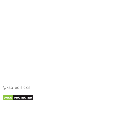
@xsafeofficial