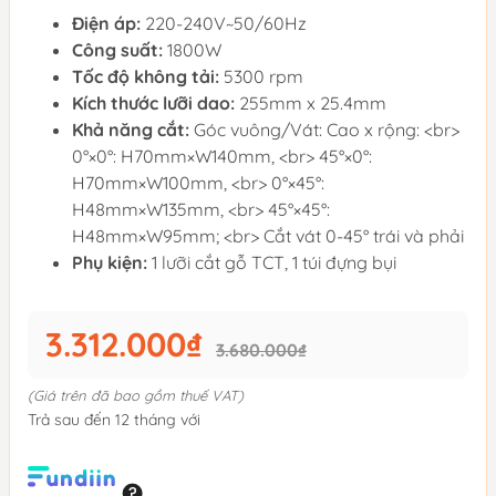
Điện áp:
220-240V~50/60Hz
Công suất:
1800W
Tốc độ không tải:
5300 rpm
Kích thước lưỡi dao:
255mm x 25.4mm
Khả năng cắt:
Góc vuông/Vát: Cao x rộng: <br>
0°×0°: H70mm×W140mm, <br> 45°×0°:
H70mm×W100mm, <br> 0°×45°:
H48mm×W135mm, <br> 45°×45°:
H48mm×W95mm; <br> Cắt vát 0-45° trái và phải
Phụ kiện:
1 lưỡi cắt gỗ TCT, 1 túi đựng bụi
3.312.000₫
3.680.000₫
(Giá trên đã bao gồm thuế VAT)
Trả sau đến 12 tháng với