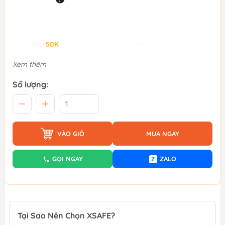
Giảm đến
50K
khi thanh toán qua Fundiin.
Xem thêm
Số lượng:
VÀO GIỎ
MUA NGAY
GỌI NGAY
ZALO
Z
Tại Sao Nên Chọn XSAFE?