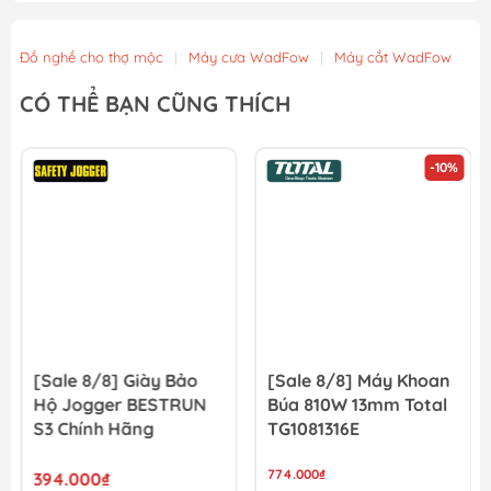
Đồ nghề cho thợ mộc
|
Máy cưa WadFow
|
Máy cắt WadFow
CÓ THỂ BẠN CŨNG THÍCH
-10%
[Sale 8/8] Giày Bảo
[Sale 8/8] Máy Khoan
Hộ Jogger BESTRUN
Búa 810W 13mm Total
S3 Chính Hãng
TG1081316E
774.000₫
394.000₫