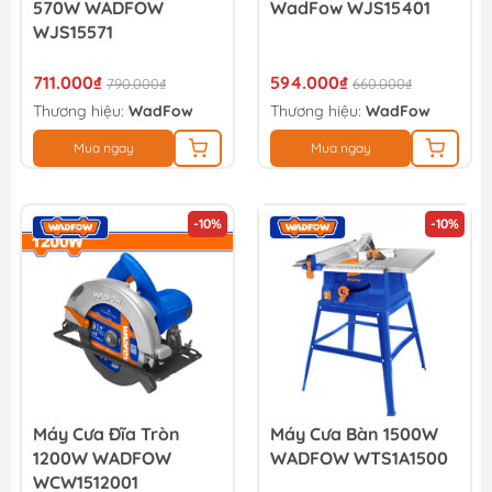
570W WADFOW
WadFow WJS15401
WJS15571
711.000₫
594.000₫
790.000₫
660.000₫
Thương hiệu:
WadFow
Thương hiệu:
WadFow
Mua ngay
Mua ngay
-10%
-10%
Máy Cưa Đĩa Tròn
Máy Cưa Bàn 1500W
1200W WADFOW
WADFOW WTS1A1500
WCW1512001