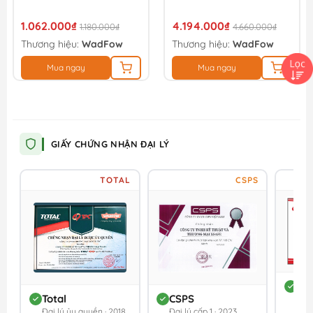
1.062.000₫
4.194.000₫
1.180.000₫
4.660.000₫
Thương hiệu:
WadFow
Thương hiệu:
WadFow
Mua ngay
Mua ngay
GIẤY CHỨNG NHẬN ĐẠI LÝ
TOTAL
CSPS
DC
Total
CSPS
Đối 
Đại lý ủy quyền · 2018
Đại lý cấp 1 · 2023
202