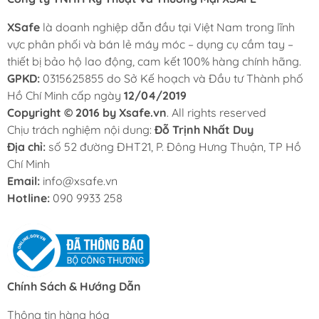
XSafe
là doanh nghiệp dẫn đầu tại Việt Nam trong lĩnh
vực phân phối và bán lẻ máy móc – dụng cụ cầm tay –
thiết bị bảo hộ lao động, cam kết 100% hàng chính hãng.
GPKD:
0315625855 do Sở Kế hoạch và Đầu tư Thành phố
Hồ Chí Minh cấp ngày
12/04/2019
Copyright © 2016 by Xsafe.vn
. All rights reserved
Chịu trách nghiệm nội dung:
Đỗ Trịnh Nhất Duy
Địa chỉ:
số 52 đường ĐHT21, P. Đông Hưng Thuận, TP Hồ
Chí Minh
Email:
info@xsafe.vn
Hotline:
090 9933 258
Chính Sách & Hướng Dẫn
Thông tin hàng hóa