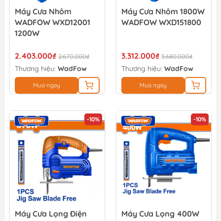
Máy Cưa Nhôm
Máy Cưa Nhôm 1800W
WADFOW WXD12001
WADFOW WXD151800
1200W
2.403.000₫
3.312.000₫
2.670.000₫
3.680.000₫
Thương hiệu:
WadFow
Thương hiệu:
WadFow
Mua ngay
Mua ngay
-10%
-10%
Máy Cưa Lọng Điện
Máy Cưa Lọng 400W