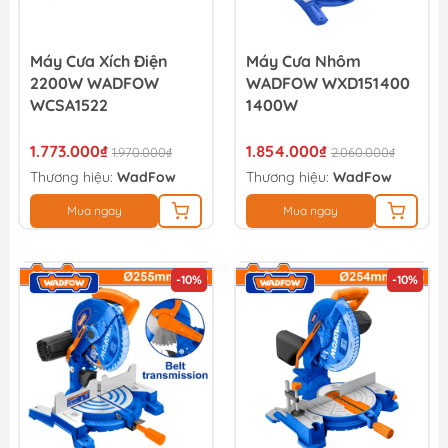
Máy Cưa Xích Điện
Máy Cưa Nhôm
2200W WADFOW
WADFOW WXD151400
WCSA1522
1400W
1.773.000₫
1.854.000₫
1.970.000₫
2.060.000₫
Thương hiệu:
WadFow
Thương hiệu:
WadFow
Mua ngay
Mua ngay
-10%
-10%