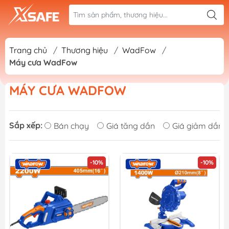
Trang chủ
/
Thương hiệu
/
WadFow
/
Máy cưa WadFow
MÁY CƯA WADFOW
Sắp xếp:
Bán chạy
Giá tăng dần
Giá giảm dần
-10%
-10%