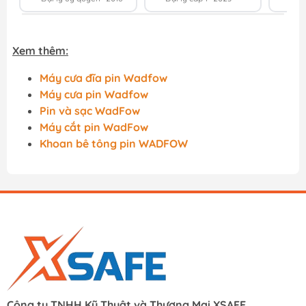
Xem thêm:
Máy cưa đĩa pin Wadfow
Máy cưa pin Wadfow
Pin và sạc WadFow
Máy cắt pin WadFow
Khoan bê tông pin WADFOW
Công ty TNHH Kỹ Thuật và Thương Mại XSAFE