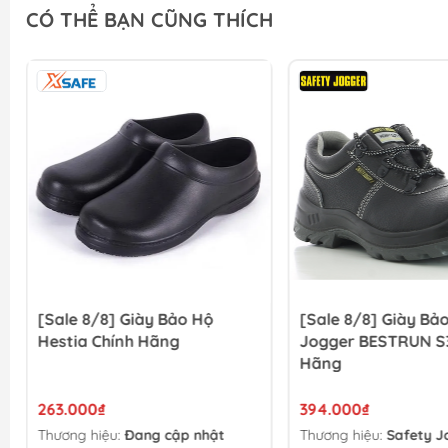
CÓ THỂ BẠN CŨNG THÍCH
[Sale 8/8] Giày Bảo Hộ
[Sale 8/8] Giày Bả
Hestia Chính Hãng
Jogger BESTRUN S3
Hãng
263.000₫
394.000₫
Thương hiệu:
Đang cập nhật
Thương hiệu:
Safety J