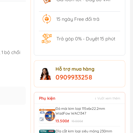
15 ngày Free đổi trả
Trả góp 0% - Duyệt 15 phút
 1 bộ chổi
Hỗ trợ mua hàng
0909933258
Phụ kiện
↕ Vuốt xem thêm
Đá mài kim loại 115x6x22.2mm
WadFow WAC1347
13.500₫
15.000₫
Đĩa cắt kim loại siêu mỏng 230mm