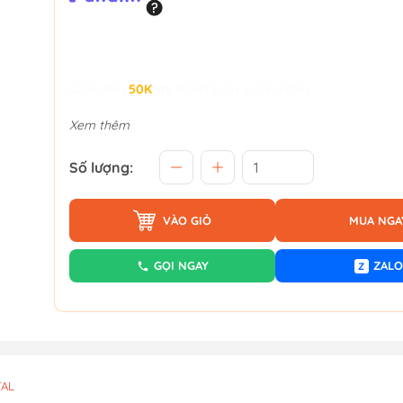
Giảm đến
50K
khi thanh toán qua Fundiin.
Xem thêm
Số lượng:
VÀO GIỎ
MUA NGA
GỌI NGAY
ZALO
Z
TAL