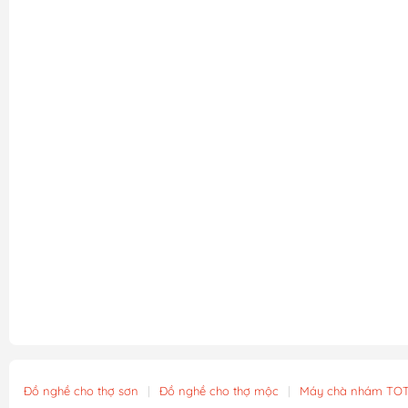
Đồ nghề cho thợ sơn
|
Đồ nghề cho thợ mộc
|
Máy chà nhám TO