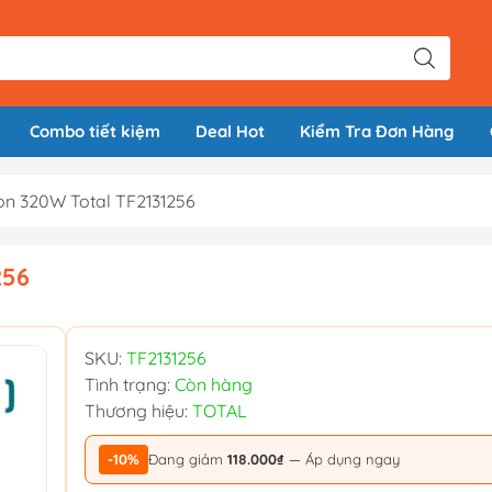
Combo tiết kiệm
Deal Hot
Kiểm Tra Đơn Hàng
n 320W Total TF2131256
256
SKU:
TF2131256
Tình trạng:
Còn hàng
Thương hiệu:
TOTAL
-10%
Đang giảm
118.000₫
— Áp dụng ngay