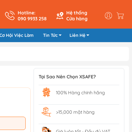
Hotline:
Hệ thống
090 9933 258
Cửa hàng
Cơ Hội Việc Làm
Tin Tức
Liên Hệ
Tại Sao Nên Chọn XSAFE?
100% Hàng chính hãng
>15,000 mặt hàng
Giá luôn tốt - Đầy đủ VAT