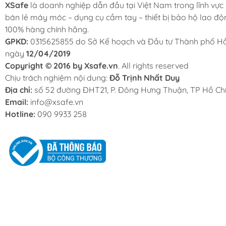
XSafe
là doanh nghiệp dẫn đầu tại Việt Nam trong lĩnh vực
bán lẻ máy móc – dụng cụ cầm tay – thiết bị bảo hộ lao độ
100% hàng chính hãng.
GPKD:
0315625855 do Sở Kế hoạch và Đầu tư Thành phố Hồ
ngày
12/04/2019
Copyright © 2016 by Xsafe.vn
. All rights reserved
Chịu trách nghiệm nội dung:
Đỗ Trịnh Nhất Duy
Địa chỉ:
số 52 đường ĐHT21, P. Đông Hưng Thuận, TP Hồ Chí
Email:
info@xsafe.vn
Hotline:
090 9933 258