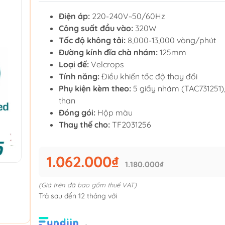
Điện áp:
220-240V~50/60Hz
Công suất đầu vào:
320W
Tốc độ không tải:
8,000-13,000 vòng/phút
Đường kính đĩa chà nhám:
125mm
Loại đế:
Velcrops
Tính năng:
Điều khiển tốc độ thay đổi
Phụ kiện kèm theo:
5 giấy nhám (TAC731251),
than
Đóng gói:
Hộp màu
Thay thế cho:
TF2031256
1.062.000₫
1.180.000₫
(Giá trên đã bao gồm thuế VAT)
Trả sau đến 12 tháng với