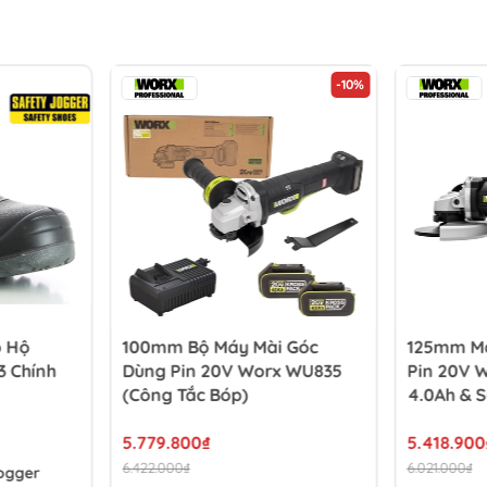
-10%
o Hộ
100mm Bộ Máy Mài Góc
125mm Má
 Chính
Dùng Pin 20V Worx WU835
Pin 20V 
(Công Tắc Bóp)
4.0Ah & S
5.779.800₫
5.418.900
6.422.000₫
6.021.000₫
ogger