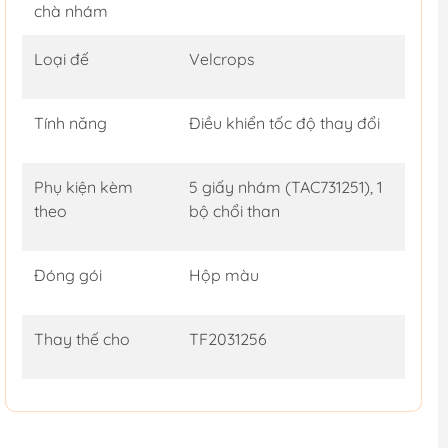
chà nhám
Loại đế
Velcrops
Tính năng
Điều khiển tốc độ thay đổi
Phụ kiện kèm
5 giấy nhám (TAC731251), 1
theo
bộ chổi than
Đóng gói
Hộp màu
Thay thế cho
TF2031256