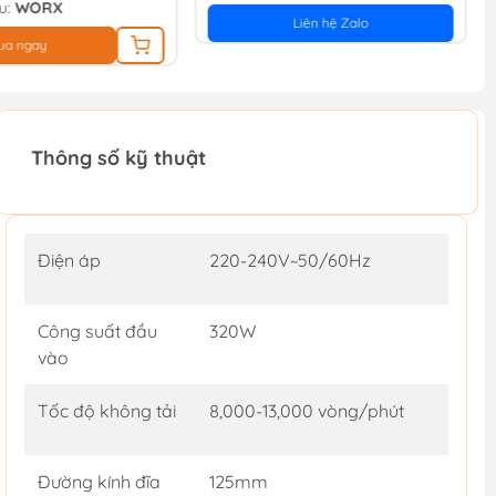
u:
WORX
Liên hệ Zalo
ua ngay
Thông số kỹ thuật
Điện áp
220-240V~50/60Hz
Công suất đầu
320W
vào
Tốc độ không tải
8,000-13,000 vòng/phút
Đường kính đĩa
125mm