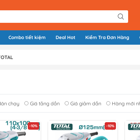
Combo tiết kiệm
Deal Hot
Kiểm Tra Đơn Hàng
TOTAL
Bán chạy
Giá tăng dần
Giá giảm dần
Hàng mới n
-10%
-10%