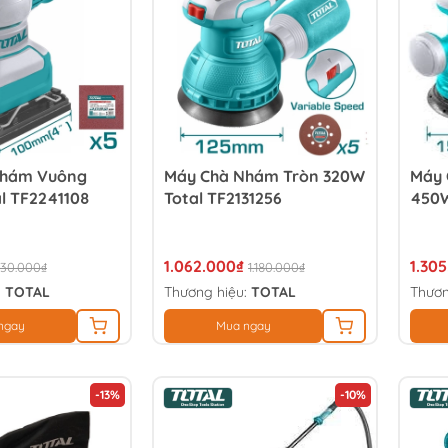
Nhám Vuông
Máy Chà Nhám Tròn 320W
Máy 
l TF2241108
Total TF2131256
450W
1.062.000₫
1.30
30.000₫
1.180.000₫
:
TOTAL
Thương hiệu:
TOTAL
Thươn
ngay
Mua ngay
-13%
-10%