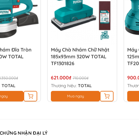
hám Đĩa Tròn
Máy Chà Nhám Chữ Nhật
Máy 
0W TOTAL
185x93mm 320W TOTAL
125
TF1301826
TF20
621.000₫
900.
1.350.000₫
710.000₫
:
TOTAL
Thương hiệu:
TOTAL
Thươn
ngay
Mua ngay
 CHỨNG NHẬN ĐẠI LÝ