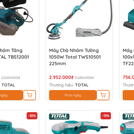
Nhám Tăng
Máy Chà Nhám Tường
Máy 
AL TBS12001
1050W Total TWS10501
100x
225mm
TF22
2.952.000₫
756.
2.220.000₫
3.280.000₫
:
TOTAL
Thương hiệu:
TOTAL
Thươn
ngay
Mua ngay
-10%
-13%