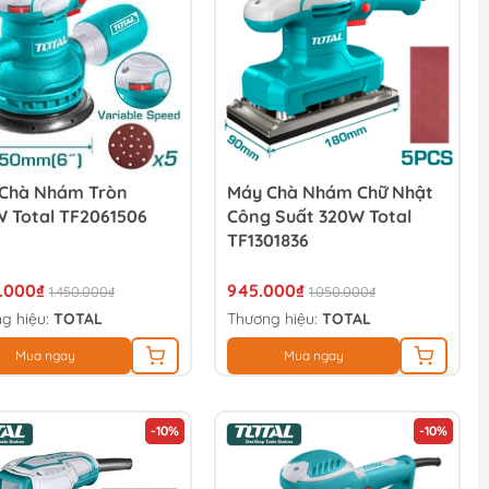
Chà Nhám Tròn
Máy Chà Nhám Chữ Nhật
 Total TF2061506
Công Suất 320W Total
TF1301836
5.000₫
945.000₫
1.450.000₫
1.050.000₫
g hiệu:
TOTAL
Thương hiệu:
TOTAL
Mua ngay
Mua ngay
-10%
-10%