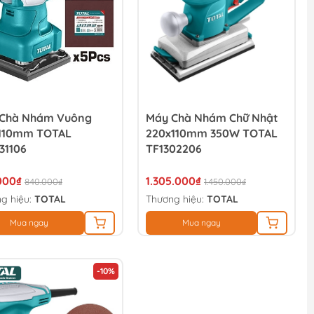
Chà Nhám Vuông
Máy Chà Nhám Chữ Nhật
110mm TOTAL
220x110mm 350W TOTAL
31106
TF1302206
000₫
1.305.000₫
840.000₫
1.450.000₫
g hiệu:
TOTAL
Thương hiệu:
TOTAL
Mua ngay
Mua ngay
-10%