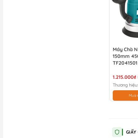
Máy Chà N
150mm 45
TF2041501
1.215.000₫
Thương hiệu
Mua 
GIẤY