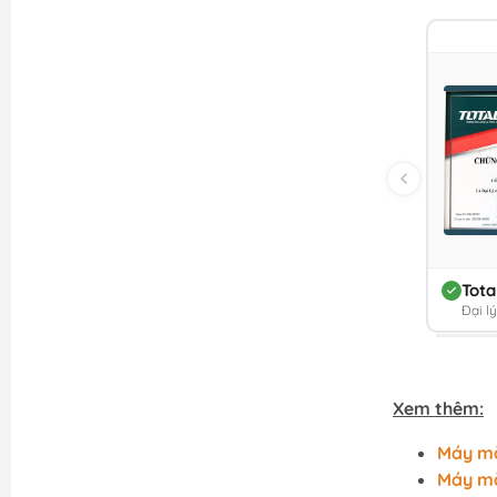
Tota
Đại l
Xem thêm:
Máy mà
Máy mà