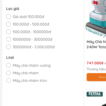
Lọc giá
Giá dưới 100.000đ
100.000đ - 500.000đ
500.000đ - 1000000đ
1000000đ - 3000000đ
Máy Chà 
3000000đ - 5.000.000đ
240W Tota
Giá trên 5.000.000đ
Loại
747.000₫
8
Máy chà nhám vuông
Thương hiệu
Máy chà nhám
Mua 
Máy chà nhám tròn