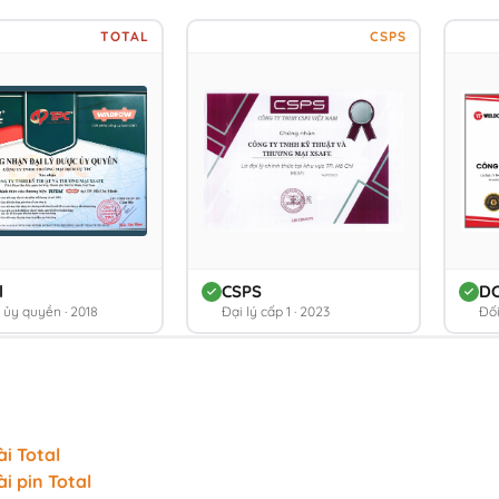
TOTAL
CSPS
l
CSPS
D
ý ủy quyền · 2018
Đại lý cấp 1 · 2023
Đối
i Total
i pin Total