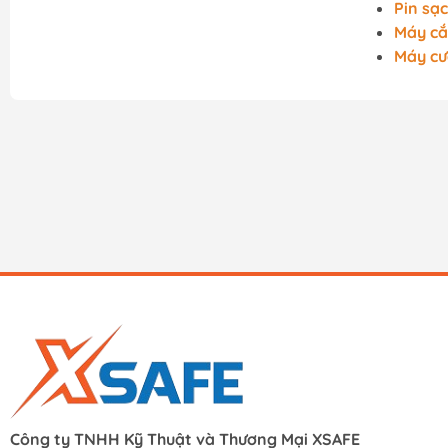
Pin sạc
Máy cắ
Máy cư
Công ty TNHH Kỹ Thuật và Thương Mại XSAFE