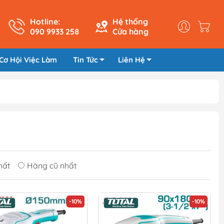
Hotline:
Hệ thống
090 9933 258
Cửa hàng
Cơ Hội Việc Làm
Tin Tức
Liên Hệ
hất
Hàng cũ nhất
-10%
-10%