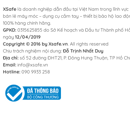
XSafe
là doanh nghiệp dẫn đầu tại Việt Nam trong lĩnh vực
bán lẻ máy móc – dụng cụ cầm tay – thiết bị bảo hộ lao độ
100% hàng chính hãng.
GPKD:
0315625855 do Sở Kế hoạch và Đầu tư Thành phố Hồ
ngày
12/04/2019
Copyright © 2016 by Xsafe.vn
. All rights reserved
Chịu trách nghiệm nội dung:
Đỗ Trịnh Nhất Duy
Địa chỉ:
số 52 đường ĐHT21, P. Đông Hưng Thuận, TP Hồ Chí
Email:
info@xsafe.vn
Hotline:
090 9933 258