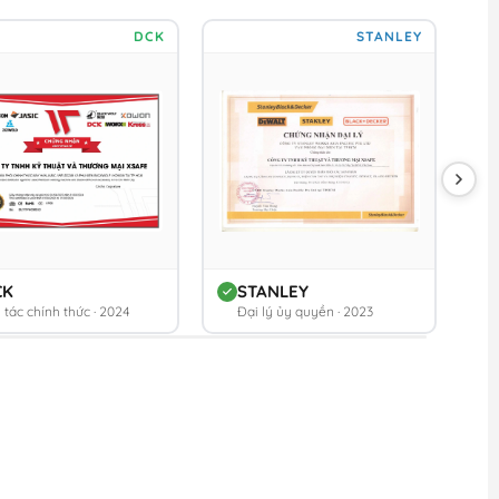
DCK
STANLEY
CK
STANLEY
 tác chính thức · 2024
Đại lý ủy quyền · 2023