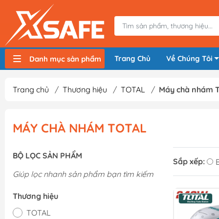
Trang Chủ
Về Chúng Tôi
Danh mục sản phẩm
Máy nén khí, bơm hơi
Máy hàn điện
Thiết bị nâng hạ, vận chuyển
Thiết bị đo
Thiết bị dùng điện
Thiết bị dùng pin
Thiết bị đựng lưu trữ
Thiết bị bảo hộ lao động
Trang chủ
/
Thương hiệu
/
TOTAL
/
Máy chà nhám 
MÁY CHÀ NHÁM TOTAL
BỘ LỌC SẢN PHẨM
Sắp xếp:
Giúp lọc nhanh sản phẩm bạn tìm kiếm
Thương hiệu
TOTAL