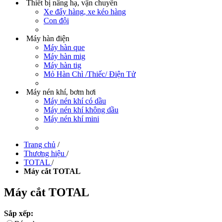
Thiết bị nâng hạ, vận chuyển
Xe đẩy hàng, xe kéo hàng
Con đội
Máy hàn điện
Máy hàn que
Máy hàn mig
Máy hàn tig
Mỏ Hàn Chì /Thiếc/ Điện Tử
Máy nén khí, bơm hơi
Máy nén khí có dầu
Máy nén khí không dầu
Máy nén khí mini
Trang chủ
/
Thương hiệu
/
TOTAL
/
Máy cắt TOTAL
Máy cắt TOTAL
Sắp xếp: