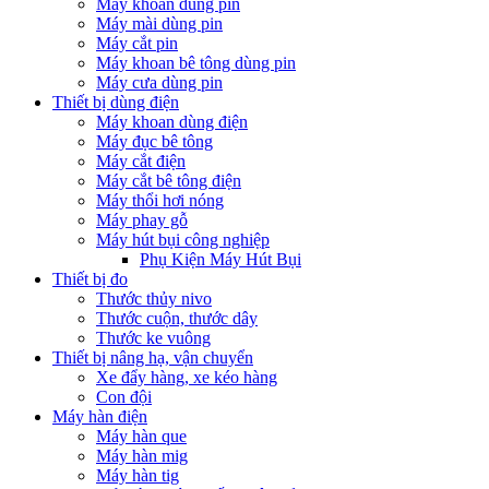
Máy khoan dùng pin
Máy mài dùng pin
Máy cắt pin
Máy khoan bê tông dùng pin
Máy cưa dùng pin
Thiết bị dùng điện
Máy khoan dùng điện
Máy đục bê tông
Máy cắt điện
Máy cắt bê tông điện
Máy thổi hơi nóng
Máy phay gỗ
Máy hút bụi công nghiệp
Phụ Kiện Máy Hút Bụi
Thiết bị đo
Thước thủy nivo
Thước cuộn, thước dây
Thước ke vuông
Thiết bị nâng hạ, vận chuyển
Xe đẩy hàng, xe kéo hàng
Con đội
Máy hàn điện
Máy hàn que
Máy hàn mig
Máy hàn tig