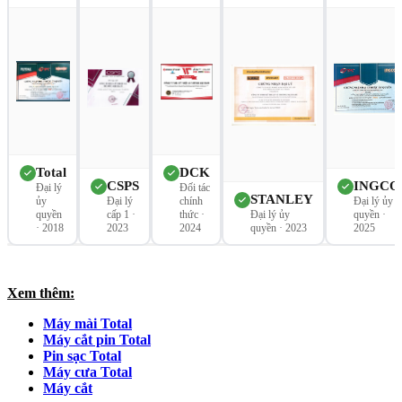
Total
DCK
CSPS
INGCO
Đại lý
Đối tác
STANLEY
ủy
Đại lý
chính
Đại lý ủy
quyền
cấp 1 ·
thức ·
Đại lý ủy
quyền ·
· 2018
2023
2024
quyền · 2023
2025
Xem thêm:
Máy mài Total
Máy cắt pin Total
Pin sạc Total
Máy cưa Total
Máy cắt