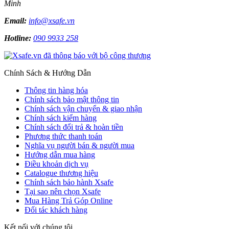
Minh
Email:
info@xsafe.vn
Hotline:
090 9933 258
Chính Sách & Hướng Dẫn
Thông tin hàng hóa
Chính sách bảo mật thông tin
Chính sách vận chuyển & giao nhận
Chính sách kiểm hàng
Chính sách đổi trả & hoàn tiền
Phương thức thanh toán
Nghĩa vụ người bán & người mua
Hướng dẫn mua hàng
Điều khoản dịch vụ
Catalogue thương hiệu
Chính sách bảo hành Xsafe
Tại sao nên chọn Xsafe
Mua Hàng Trả Góp Online
Đối tác khách hàng
Kết nối với chúng tôi