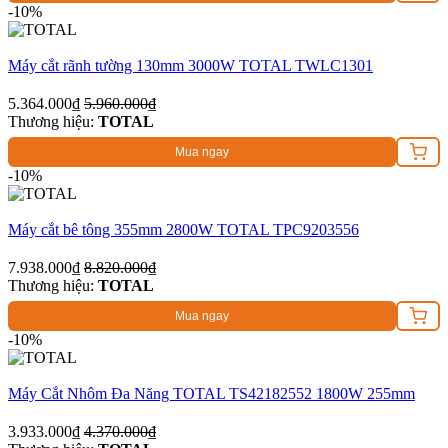
-10%
Máy cắt rãnh tường 130mm 3000W TOTAL TWLC1301
5.364.000₫
5.960.000₫
Thương hiệu:
TOTAL
Mua ngay
-10%
Máy cắt bê tông 355mm 2800W TOTAL TPC9203556
7.938.000₫
8.820.000₫
Thương hiệu:
TOTAL
Mua ngay
-10%
Máy Cắt Nhôm Đa Năng TOTAL TS42182552 1800W 255mm
3.933.000₫
4.370.000₫