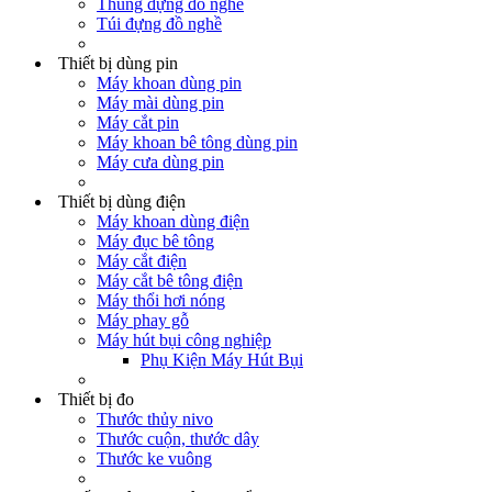
Thùng đựng đồ nghề
Túi đựng đồ nghề
Thiết bị dùng pin
Máy khoan dùng pin
Máy mài dùng pin
Máy cắt pin
Máy khoan bê tông dùng pin
Máy cưa dùng pin
Thiết bị dùng điện
Máy khoan dùng điện
Máy đục bê tông
Máy cắt điện
Máy cắt bê tông điện
Máy thổi hơi nóng
Máy phay gỗ
Máy hút bụi công nghiệp
Phụ Kiện Máy Hút Bụi
Thiết bị đo
Thước thủy nivo
Thước cuộn, thước dây
Thước ke vuông