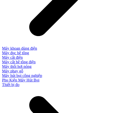
Máy khoan dùng điện
Máy đục bê tông
Máy cắt điện
Máy cắt bê tông điện
Máy thổi hơi nóng
Máy phay gỗ
Máy hút bụi công nghiệp
Phụ Kiện Máy Hút Bụi
Thiết bị đo