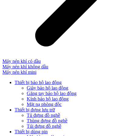
Máy nén khí có dầu
Máy nén khí không dầu
Máy nén khí mini
Thiết bị bảo hộ lao động
Giày bảo hộ lao động
Găng tay bảo hộ lao động
Kính bảo hộ lao động
Mặt nạ phòng độc
Thiết bị đựng lưu trữ
Tủ đựng đồ nghề
Thùng đựng đồ nghề
Túi đựng đồ nghề
Thiết bị dùng pin