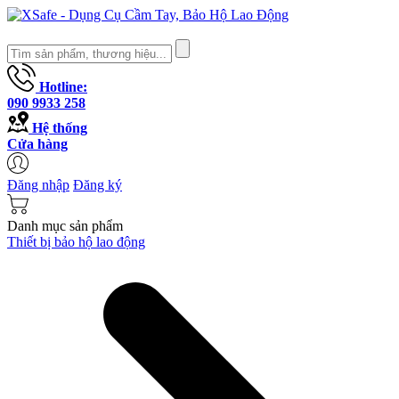
Hotline:
090 9933 258
Hệ thống
Cửa hàng
Đăng nhập
Đăng ký
Danh mục sản phẩm
Thiết bị bảo hộ lao động