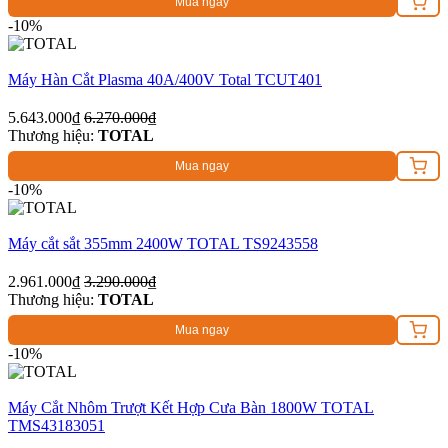
Mua ngay
-10%
Máy Hàn Cắt Plasma 40A/400V Total TCUT401
5.643.000₫
6.270.000₫
Thương hiệu:
TOTAL
Mua ngay
-10%
Máy cắt sắt 355mm 2400W TOTAL TS9243558
2.961.000₫
3.290.000₫
Thương hiệu:
TOTAL
Mua ngay
-10%
Máy Cắt Nhôm Trượt Kết Hợp Cưa Bàn 1800W TOTAL
TMS43183051