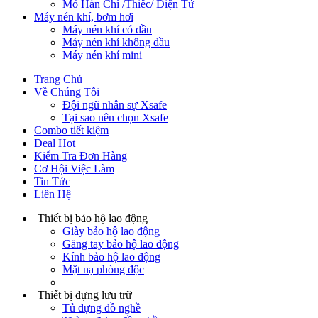
Mỏ Hàn Chì /Thiếc/ Điện Tử
Máy nén khí, bơm hơi
Máy nén khí có dầu
Máy nén khí không dầu
Máy nén khí mini
Trang Chủ
Về Chúng Tôi
Đội ngũ nhân sự Xsafe
Tại sao nên chọn Xsafe
Combo tiết kiệm
Deal Hot
Kiểm Tra Đơn Hàng
Cơ Hội Việc Làm
Tin Tức
Liên Hệ
Thiết bị bảo hộ lao động
Giày bảo hộ lao động
Găng tay bảo hộ lao động
Kính bảo hộ lao động
Mặt nạ phòng độc
Thiết bị đựng lưu trữ
Tủ đựng đồ nghề