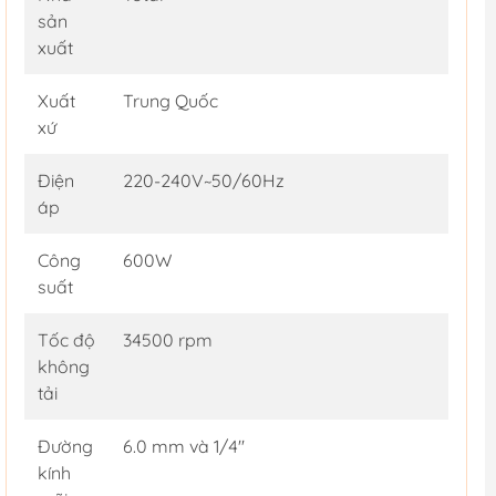
sản
xuất
Xuất
Trung Quốc
xứ
Điện
220-240V~50/60Hz
áp
Công
600W
suất
Tốc độ
34500 rpm
không
tải
Đường
6.0 mm và 1/4''
kính