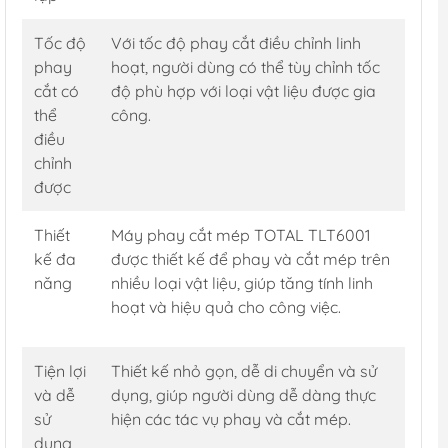
Tốc độ
Với tốc độ phay cắt điều chỉnh linh
phay
hoạt, người dùng có thể tùy chỉnh tốc
cắt có
độ phù hợp với loại vật liệu được gia
thể
công.
điều
chỉnh
được
Thiết
Máy phay cắt mép TOTAL TLT6001
kế đa
được thiết kế để phay và cắt mép trên
năng
nhiều loại vật liệu, giúp tăng tính linh
hoạt và hiệu quả cho công việc.
Tiện lợi
Thiết kế nhỏ gọn, dễ di chuyển và sử
và dễ
dụng, giúp người dùng dễ dàng thực
sử
hiện các tác vụ phay và cắt mép.
dụng