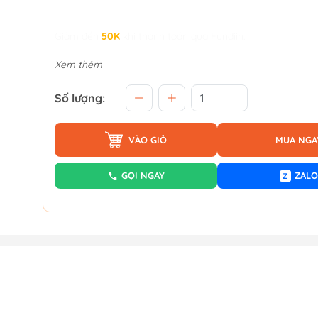
Giảm đến
50K
khi thanh toán qua Fundiin.
Xem thêm
Số lượng:
VÀO GIỎ
MUA NGA
GỌI NGAY
ZALO
Z