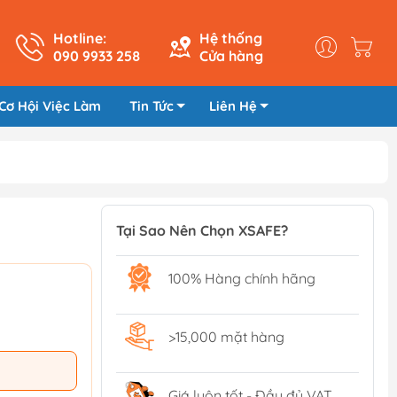
Hotline:
Hệ thống
090 9933 258
Cửa hàng
Cơ Hội Việc Làm
Tin Tức
Liên Hệ
Tại Sao Nên Chọn XSAFE?
100% Hàng chính hãng
>15,000 mặt hàng
Giá luôn tốt - Đầy đủ VAT