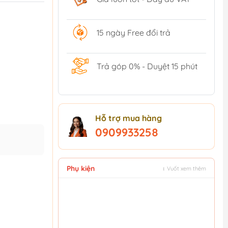
15 ngày Free đổi trả
Trả góp 0% - Duyệt 15 phút
Hỗ trợ mua hàng
0909933258
Phụ kiện
↕ Vuốt xem thêm