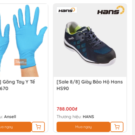
] Găng Tay Y Tế
[Sale 8/8] Giày Bảo Hộ Hans
-670
HS90
788.000₫
u:
Ansell
Thương hiệu:
HANS
ua ngay
Mua ngay