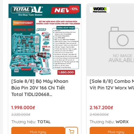
-10%
[Sale 8/8] Bộ Máy Khoan
[Sale 8/8] Combo 
Búa Pin 20V 166 Chi Tiết
Vít Pin 12V Worx W
Total TIDLI20668
THKTHP41667
1.998.000₫
2.167.200₫
2.220.000₫
2.408.000₫
Thương hiệu:
TOTAL
Thương hiệu:
WORX
Mua ngay
Mua ngay