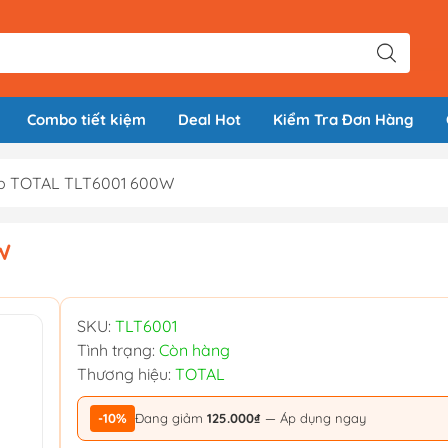
Combo tiết kiệm
Deal Hot
Kiểm Tra Đơn Hàng
p TOTAL TLT6001 600W
W
SKU:
TLT6001
Tình trạng:
Còn hàng
Thương hiệu:
TOTAL
-10%
Đang giảm
125.000₫
— Áp dụng ngay