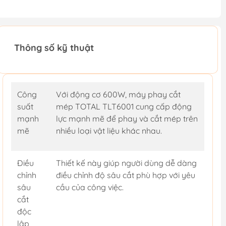
Thông số kỹ thuật
Công
Với động cơ 600W, máy phay cắt
suất
mép TOTAL TLT6001 cung cấp động
mạnh
lực mạnh mẽ để phay và cắt mép trên
mẽ
nhiều loại vật liệu khác nhau.
Điều
Thiết kế này giúp người dùng dễ dàng
chỉnh
điều chỉnh độ sâu cắt phù hợp với yêu
sâu
cầu của công việc.
cắt
độc
lập