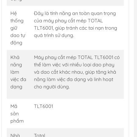
Hệ
Đây là tính năng an toàn quan trọng
thống
của máy phay cắt mép TOTAL
giữ
TLT6001, giúp tránh các tai nạn trong
dao tự
quá trình sử dụng.
động
Khả
Máy phay cắt mép TOTAL TLT6001 có
năng
thể làm việc với nhiều loại dao phay
làm
và dao cắt khác nhau, giúp tăng khả
việc đa
năng làm việc đa dạng và linh hoạt
dạng
cho người dùng.
Mã
TLT6001
sản
phẩm
Nhà
Total