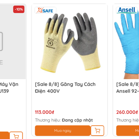
-10%
Máy Vặn
[Sale 8/8] Găng Tay Cách
[Sale 8/8
U139
Điện 400V
Ansell 92
113.000₫
260.000₫
Thương hiệu:
Đang cập nhật
Thương hiệ
Mua ngay
M