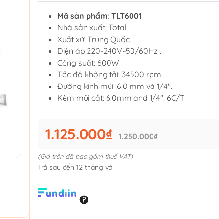
Mã sản phẩm: TLT6001
Nhà sản xuất: Total
Xuất xứ: Trung Quốc
Điện áp:220-240V~50/60Hz .
Công suất: 600W
Tốc độ không tải: 34500 rpm .
Đường kính mũi :6.0 mm và 1/4''.
Kèm mũi cắt: 6.0mm and 1/4". 6C/T
1.125.000₫
1.250.000₫
(Giá trên đã bao gồm thuế VAT)
Trả sau đến 12 tháng với