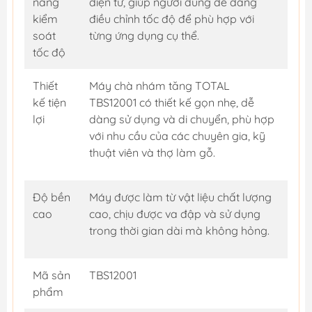
năng
điện tử, giúp người dùng dễ dàng
kiểm
điều chỉnh tốc độ để phù hợp với
soát
từng ứng dụng cụ thể.
tốc độ
Thiết
Máy chà nhám tăng TOTAL
kế tiện
TBS12001 có thiết kế gọn nhẹ, dễ
lợi
dàng sử dụng và di chuyển, phù hợp
với nhu cầu của các chuyên gia, kỹ
thuật viên và thợ làm gỗ.
Độ bền
Máy được làm từ vật liệu chất lượng
cao
cao, chịu được va đập và sử dụng
trong thời gian dài mà không hỏng.
Mã sản
TBS12001
phẩm