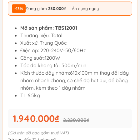
-13%
Đang giảm
280.000₫
— Áp dụng ngay
Mã sản phẩm: TBS12001
Thương hiệu: Total
Xuất xứ: Trung Quốc
Điện áp: 220-240V~50/60Hz
Công suất:1200W
Tốc độ không tải: 500m/min
Kích thước dây nhám:610x100m m thay đổi dây
nhám nhanh chóng, có chế độ hút bụi, đế bằng
nhôm, kèm theo 1 dây nhám
TL 6.5kg
1.940.000₫
2.220.000₫
(Giá trên đã bao gồm thuế VAT)
Trả sau đến 12 tháng với