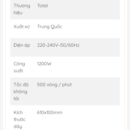
Thương
Total
hiệu
Xuất xứ
Trung Quốc
Điện áp
220-240V~50/60Hz
Công
1200W
suất
Tốc độ
500 vòng / phút
không
tải
Kích
610x100mm
thước
dây