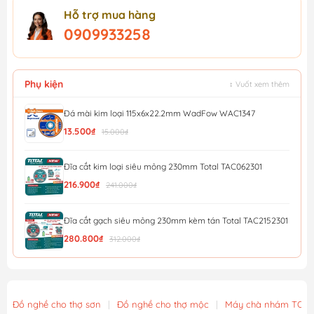
Hỗ trợ mua hàng
0909933258
Phụ kiện
↕ Vuốt xem thêm
Đá mài kim loại 115x6x22.2mm WadFow WAC1347
13.500₫
15.000₫
Đĩa cắt kim loại siêu mỏng 230mm Total TAC062301
216.900₫
241.000₫
Đĩa cắt gạch siêu mỏng 230mm kèm tán Total TAC2152301
280.800₫
312.000₫
Đĩa cắt gạch siêu mỏng 180mm kèm tán Total TAC2151801
190.800₫
212.000₫
Đồ nghề cho thợ sơn
|
Đồ nghề cho thợ mộc
|
Máy chà nhám TOT