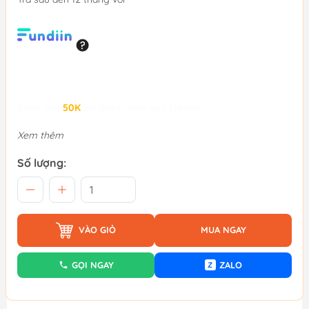
Giảm đến
50K
khi thanh toán qua Fundiin.
Xem thêm
Số lượng:
VÀO GIỎ
MUA NGAY
GỌI NGAY
ZALO
Z