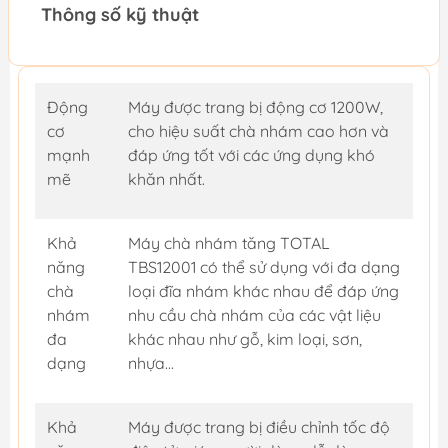
Thông số kỹ thuật
Động
Máy được trang bị động cơ 1200W,
cơ
cho hiệu suất chà nhám cao hơn và
mạnh
đáp ứng tốt với các ứng dụng khó
mẽ
khăn nhất.
Khả
Máy chà nhám tăng TOTAL
năng
TBS12001 có thể sử dụng với đa dạng
chà
loại đĩa nhám khác nhau để đáp ứng
nhám
nhu cầu chà nhám của các vật liệu
đa
khác nhau như gỗ, kim loại, sơn,
dạng
nhựa...
Khả
Máy được trang bị điều chỉnh tốc độ