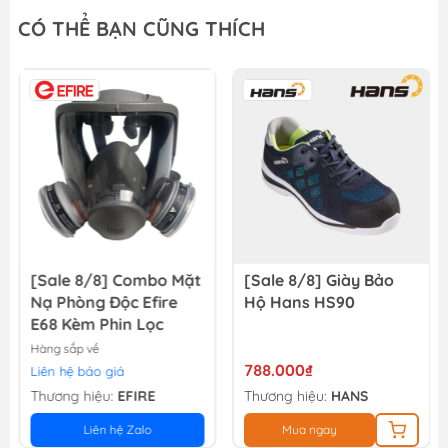
Đĩa cắt gạch siêu mỏng 125mm Total TAC061251
CÓ THỂ BẠN CŨNG THÍCH
65.700₫
73.000₫
Đĩa cắt gạch siêu mỏng 105mm Total TAC061051
44.100₫
49.000₫
[Sale 8/8] Combo Mặt
[Sale 8/8] Giày Bảo
Nạ Phòng Độc Efire
Hộ Hans HS90
E68 Kèm Phin Lọc
Hàng sắp về
788.000₫
Liên hệ báo giá
Thương hiệu:
EFIRE
Thương hiệu:
HANS
Liên hệ Zalo
Mua ngay