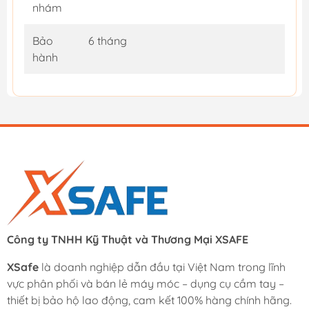
nhám
Bảo
6 tháng
hành
Công ty TNHH Kỹ Thuật và Thương Mại XSAFE
XSafe
là doanh nghiệp dẫn đầu tại Việt Nam trong lĩnh
vực phân phối và bán lẻ máy móc – dụng cụ cầm tay –
thiết bị bảo hộ lao động, cam kết 100% hàng chính hãng.