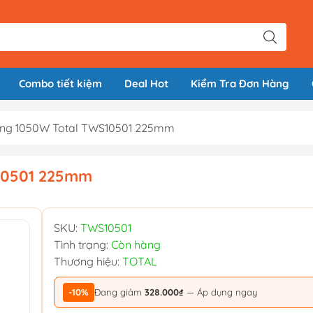
Combo tiết kiệm
Deal Hot
Kiểm Tra Đơn Hàng
ng 1050W Total TWS10501 225mm
10501 225mm
SKU:
TWS10501
Tình trạng:
Còn hàng
Thương hiệu:
TOTAL
-10%
Đang giảm
328.000₫
— Áp dụng ngay