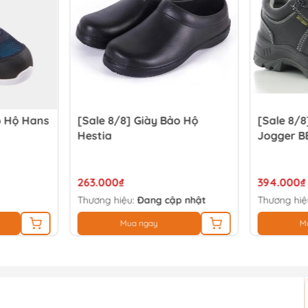
o Hộ Hans
[Sale 8/8] Giày Bảo Hộ
[Sale 8/8
Hestia
Jogger B
263.000₫
394.000₫
Thương hiệu:
Đang cập nhật
Thương hiệ
Mua ngay
M