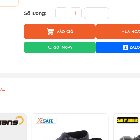
Số lượng:
VÀO GIỎ
MUA NGA
GỌI NGAY
ZALO
Z
TAL