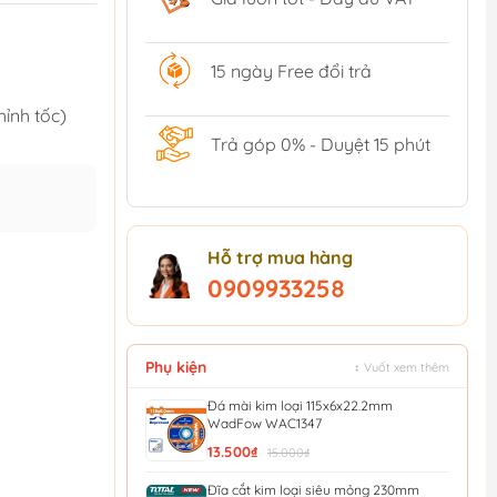
15 ngày Free đổi trả
ỉnh tốc)
Trả góp 0% - Duyệt 15 phút
Hỗ trợ mua hàng
0909933258
Phụ kiện
↕ Vuốt xem thêm
Đá mài kim loại 115x6x22.2mm
WadFow WAC1347
13.500₫
15.000₫
Đĩa cắt kim loại siêu mỏng 230mm