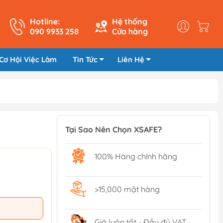
Hotline:
Hệ thống
090 9933 258
Cửa hàng
Cơ Hội Việc Làm
Tin Tức
Liên Hệ
Tại Sao Nên Chọn XSAFE?
100% Hàng chính hãng
>15,000 mặt hàng
Giá luôn tốt - Đầy đủ VAT