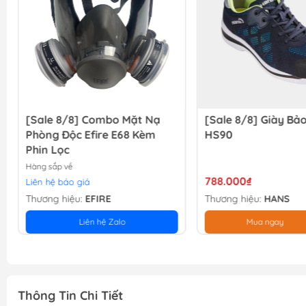
[Sale 8/8] Combo Mặt Nạ
[Sale 8/8] Giày Bả
Phòng Độc Efire E68 Kèm
HS90
Phin Lọc
Hàng sắp về
788.000₫
Liên hệ báo giá
Thương hiệu:
EFIRE
Thương hiệu:
HANS
Liên hệ Zalo
Mua ngay
Thông Tin Chi Tiết