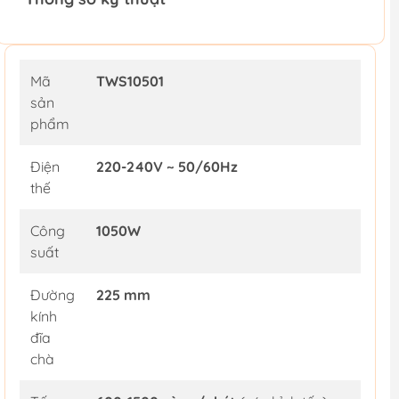
Mã
TWS10501
sản
phẩm
Điện
220-240V ~ 50/60Hz
thế
Công
1050W
suất
Đường
225 mm
kính
đĩa
chà