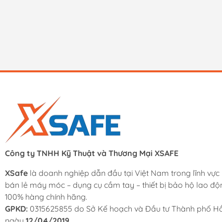
Công ty TNHH Kỹ Thuật và Thương Mại XSAFE
XSafe
là doanh nghiệp dẫn đầu tại Việt Nam trong lĩnh vực
bán lẻ máy móc – dụng cụ cầm tay – thiết bị bảo hộ lao độ
100% hàng chính hãng.
GPKD:
0315625855 do Sở Kế hoạch và Đầu tư Thành phố Hồ
ngày
12/04/2019