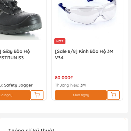
HOT
] Giày Bảo Hộ
[Sale 8/8] Kính Bảo Hộ 3M
ESTRUN S3
V34
80.000₫
u:
Safety Jogger
Thương hiệu:
3M
ua ngay
Mua ngay
Thông số kỹ thuật