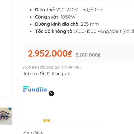
Điện thế:
220-240V ~ 50/60Hz
Công suất:
1050W
Đường kính đĩa chà:
225 mm
Tốc độ không tải:
600-1500 vòng/phút (có ch
2.952.000₫
3.280.000₫
(Giá trên đã bao gồm thuế VAT)
Trả sau đến 12 tháng với
Giảm đến
50K
khi thanh toán qua Fundiin.
Xem thêm