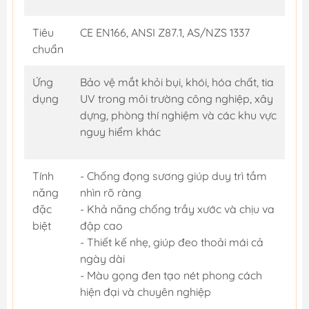
Tiêu
CE EN166, ANSI Z87.1, AS/NZS 1337
chuẩn
Ứng
Bảo vệ mắt khỏi bụi, khói, hóa chất, tia
dụng
UV trong môi trường công nghiệp, xây
dựng, phòng thí nghiệm và các khu vực
nguy hiểm khác
Tính
- Chống đọng sương giúp duy trì tầm
năng
nhìn rõ ràng
đặc
- Khả năng chống trầy xước và chịu va
biệt
đập cao
- Thiết kế nhẹ, giúp đeo thoải mái cả
ngày dài
- Màu gọng đen tạo nét phong cách
hiện đại và chuyên nghiệp