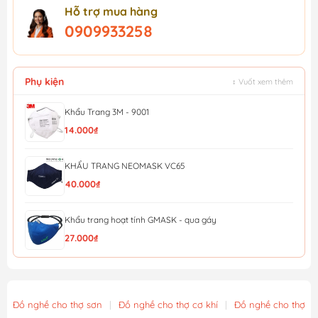
Hỗ trợ mua hàng
0909933258
Phụ kiện
↕ Vuốt xem thêm
Khẩu Trang 3M - 9001
14.000₫
KHẨU TRANG NEOMASK VC65
40.000₫
Khẩu trang hoạt tính GMASK - qua gáy
27.000₫
KHẨU TRANG HONEYWELL H910V PLUS N95 (QUA GÁY)
28.000₫
Đồ nghề cho thợ sơn
|
Đồ nghề cho thợ cơ khí
|
Đồ nghề cho thợ x