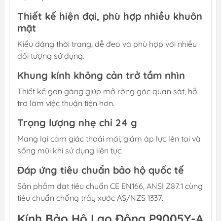
Thiết kế hiện đại, phù hợp nhiều khuôn
mặt
Kiểu dáng thời trang, dễ đeo và phù hợp với nhiều
đối tượng sử dụng.
Khung kính không cản trở tầm nhìn
Thiết kế gọn gàng giúp mở rộng góc quan sát, hỗ
trợ làm việc thuận tiện hơn.
Trọng lượng nhẹ chỉ 24 g
Mang lại cảm giác thoải mái, giảm áp lực lên tai và
sống mũi khi sử dụng liên tục.
Đáp ứng tiêu chuẩn bảo hộ quốc tế
Sản phẩm đạt tiêu chuẩn CE EN166, ANSI Z87.1 cùng
tiêu chuẩn chống trầy xước AS/NZS 1337.
Kính Bảo Hộ Lao Động P9005Y-A