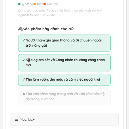
Lý tưởng
Được
Hạn chế
Đánh giá dựa trên thông số kỹ thuật nhà sản xuất và kinh
nghiệm tư vấn của XSafe.
Sản phẩm này dành cho ai?
✓
Người tham gia giao thông và Di chuyển ngoài
trời nắng gắt
✓
Kỹ sư giám sát và Công nhân thi công công trình
mở
✓
Thợ làm vườn, thợ mộc và Làm việc ngoài trời
✕
Thợ vận hành máy trong nhà và Cần kính bảo hộ
độ trong suốt cao
☰ Mục lục
▸