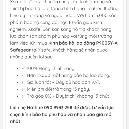
Xsafe là đơn vị chuyên cung cấp kính bảo hộ và
thiết bị bảo hộ lao động chính hãng từ nhiều thương
hiệu uy tín trong và ngoài nước. Với hơn 15.000 sản
phẩm bảo hộ cùng đội ngũ tư vấn giàu kinh
nghiệm, Xsafe luôn sẵn sàng hỗ trợ khách hàng
lựa chọn sản phẩm phù hợp với từng môi trường
làm việc. Khi mua
Kính bảo hộ lao động P9005Y-A
Safegear
tại Xsafe, khách hàng sẽ nhận được
những quyền lợi sau:
✅ 100% Hàng chính hãng.
✅ Hơn 15.000 mặt hàng bảo hộ lao động.
✅ Giá luôn tốt – Đầy đủ hóa đơn VAT.
✅ Miễn phí đổi trả trong 15 ngày.
✅ Trả góp 0% – Duyệt chỉ khoảng 15 phút.
Liên hệ Hotline 090 9933 258 để được tư vấn lựa
chọn kính bảo hộ phù hợp và nhận báo giá mới
nhất.