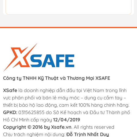
Công ty TNHH Kỹ Thuật và Thương Mại XSAFE
XSafe
là doanh nghiệp dẫn đầu tại Việt Nam trong lĩnh
vực phân phối và bán lẻ máy móc – dụng cụ cầm tay –
thiết bị bảo hộ lao động, cam kết 100% hàng chính hãng.
GPKD:
0315625855 do Sở Kế hoạch và Đầu tư Thành phố
Hồ Chí Minh cấp ngày
12/04/2019
Copyright © 2016 by Xsafe.vn
. All rights reserved
Chịu trách nghiệm nội dung:
Đỗ Trịnh Nhất Duy