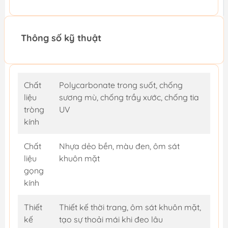
Thông số kỹ thuật
Chất
Polycarbonate trong suốt, chống
liệu
sương mù, chống trầy xước, chống tia
tròng
UV
kính
Chất
Nhựa dẻo bền, màu đen, ôm sát
liệu
khuôn mặt
gọng
kính
Thiết
Thiết kế thời trang, ôm sát khuôn mặt,
kế
tạo sự thoải mái khi đeo lâu