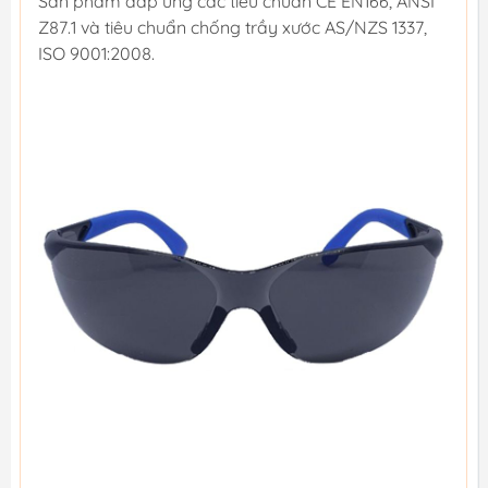
Sản phẩm đáp ứng các tiêu chuẩn CE EN166, ANSI
Z87.1 và tiêu chuẩn chống trầy xước AS/NZS 1337,
ISO 9001:2008.