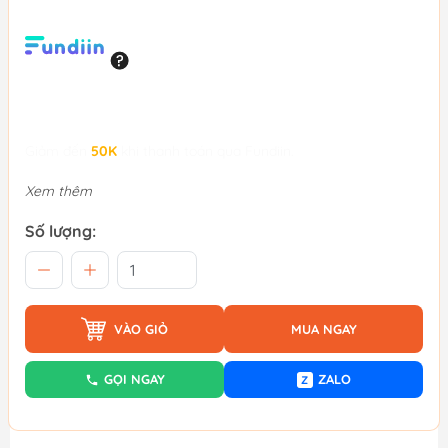
Giảm đến
50K
khi thanh toán qua Fundiin.
Xem thêm
Số lượng:
VÀO GIỎ
MUA NGAY
GỌI NGAY
ZALO
Z