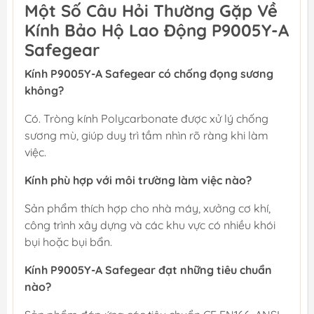
Một Số Câu Hỏi Thường Gặp Về
Kính Bảo Hộ Lao Động P9005Y-A
Safegear
Kính P9005Y-A Safegear có chống đọng sương
không?
Có. Tròng kính Polycarbonate được xử lý chống
sương mù, giúp duy trì tầm nhìn rõ ràng khi làm
việc.
Kính phù hợp với môi trường làm việc nào?
Sản phẩm thích hợp cho nhà máy, xưởng cơ khí,
công trình xây dựng và các khu vực có nhiều khói
bụi hoặc bụi bẩn.
Kính P9005Y-A Safegear đạt những tiêu chuẩn
nào?