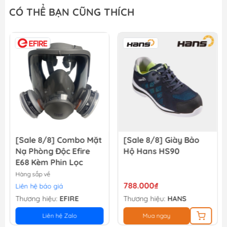
Khẩu Trang Lọc Độc (MM Đài loan) Bảo Bình 620
CÓ THỂ BẠN CŨNG THÍCH
22.000₫
[Sale 8/8] Khẩu Trang Than Hoạt Tính Evergreen C750V
43.000₫
[Sale 8/8] Combo Mặt
[Sale 8/8] Giày Bảo
Nạ Phòng Độc Efire
Hộ Hans HS90
E68 Kèm Phin Lọc
Hàng sắp về
788.000₫
Liên hệ báo giá
Thương hiệu:
EFIRE
Thương hiệu:
HANS
Liên hệ Zalo
Mua ngay