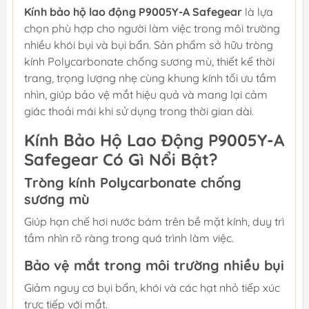
Kính bảo hộ lao động P9005Y-A Safegear
là lựa
chọn phù hợp cho người làm việc trong môi trường
nhiều khói bụi và bụi bẩn. Sản phẩm sở hữu tròng
kính Polycarbonate chống sương mù, thiết kế thời
trang, trọng lượng nhẹ cùng khung kính tối ưu tầm
nhìn, giúp bảo vệ mắt hiệu quả và mang lại cảm
giác thoải mái khi sử dụng trong thời gian dài.
Kính Bảo Hộ Lao Động P9005Y-A
Safegear Có Gì Nổi Bật?
Tròng kính Polycarbonate chống
sương mù
Giúp hạn chế hơi nước bám trên bề mặt kính, duy trì
tầm nhìn rõ ràng trong quá trình làm việc.
Bảo vệ mắt trong môi trường nhiều bụi
Giảm nguy cơ bụi bẩn, khói và các hạt nhỏ tiếp xúc
trực tiếp với mắt.