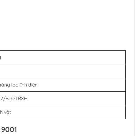
1
àng lọc tĩnh điện
012/BLĐTBXH
nh vật
 9001