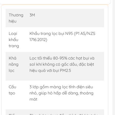
Thương
3M
hiệu
Loại
Khẩu trang lọc bụi N95 (P1 AS/NZS
khẩu
1716:2012)
trang
Khả
Lọc tối thiểu 80-95% các hạt bụi và
năng
sol khí không có gốc dầu, đặc biệt
lọc
hiệu quả với bụi PM2.5
Cấu
3 lớp gồm màng lọc tĩnh điện siêu
tạo
nhỏ, giúp hô hấp dễ dàng, thoáng
mát