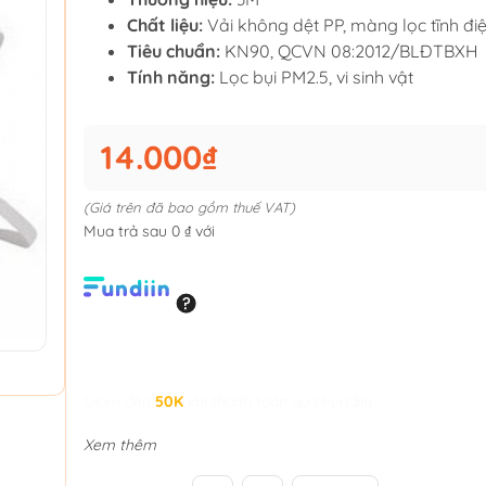
Chất liệu:
Vải không dệt PP, màng lọc tĩnh đi
Tiêu chuẩn:
KN90, QCVN 08:2012/BLĐTBXH
Tính năng:
Lọc bụi PM2.5, vi sinh vật
14.000₫
(Giá trên đã bao gồm thuế VAT)
Mua trả sau 0 ₫ với
Giảm đến
50K
khi thanh toán qua Fundiin.
Xem thêm