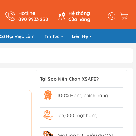
Hotline:
Hệ thống
090 9933 258
Cửa hàng
Cơ Hội Việc Làm
Tin Tức
Liên Hệ
Tại Sao Nên Chọn XSAFE?
100% Hàng chính hãng
>15,000 mặt hàng
Giá luôn tốt - Đầy đủ VAT