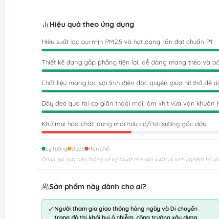
Hiệu quả theo ứng dụng
Hiệu suất lọc bụi mịn PM2.5 và hạt dạng rắn đạt chuẩn P1
Thiết kế dạng gấp phẳng tiện lợi, dễ dàng mang theo và b
Chất liệu màng lọc sợi tĩnh điện độc quyền giúp hít thở dễ 
Dây đeo qua tai co giãn thoải mái, ôm khít vừa vặn khuôn 
Khử mùi hóa chất, dung môi hữu cơ/Hơi sương gốc dầu
Lý tưởng
Được
Hạn chế
Đánh giá dựa trên thông số kỹ thuật nhà sản xuất và kinh nghiệm tư vấ
Sản phẩm này dành cho ai?
✓
Người tham gia giao thông hàng ngày và Di chuyển
trong đô thị khói bụi ô nhiễm, công trường xây dựng