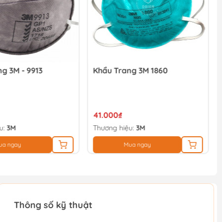
g 3M - 9913
Khẩu Trang 3M 1860
41.000₫
u:
3M
Thương hiệu:
3M
ua ngay
Mua ngay
Thông số kỹ thuật