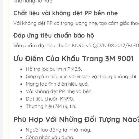
khả năng hô hấp.
Chất liệu vải không dệt PP bền nhẹ
Vải không dệt PP có trọng lượng nhẹ, tạo cảm giác thoả
Đáp ứng tiêu chuẩn bảo hộ
Sản phẩm đạt tiêu chuẩn KN90 và QCVN 08:2012/BLĐTBX
Ưu Điểm Của Khẩu Trang 3M 9001
Hỗ trợ lọc bụi mịn PM2.5.
Giúp giảm tiếp xúc với vi sinh vật trong không khí.
Màng lọc tĩnh điện hiệu quả.
Vải không dệt PP nhẹ và bền.
Đạt tiêu chuẩn KN90.
Thương hiệu 3M uy tín.
Phù Hợp Với Những Đối Tượng Nào
Người lao động tại nhà máy.
Công nhân xây dựng.