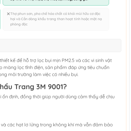
✕
Thợ phun sơn, pha chế hóa chất có khói mùi hữu cơ độc
hại và Cần dòng khẩu trang than hoạt tính hoặc mặt nạ
phòng độc
ết kế để hỗ trợ lọc bụi mịn PM2.5 và các vi sinh vật
ợp màng lọc tĩnh điện, sản phẩm đáp ứng tiêu chuẩn
ong môi trường làm việc có nhiều bụi.
Khẩu Trang 3M 9001?
i ổn định, đồng thời giúp người dùng cảm thấy dễ chịu
.5 và các hạt lơ lửng trong không khí mà vẫn đảm bảo