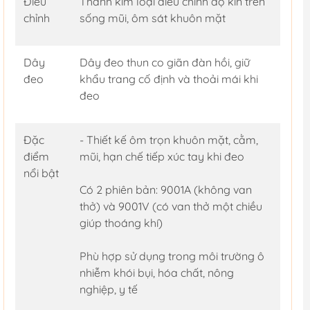
Điều
Thanh kim loại điều chỉnh độ kín trên
chỉnh
sống mũi, ôm sát khuôn mặt
Dây
Dây đeo thun co giãn đàn hồi, giữ
đeo
khẩu trang cố định và thoải mái khi
đeo
Đặc
- Thiết kế ôm trọn khuôn mặt, cằm,
điểm
mũi, hạn chế tiếp xúc tay khi đeo
nổi bật
Có 2 phiên bản: 9001A (không van
thở) và 9001V (có van thở một chiều
giúp thoáng khí)
Phù hợp sử dụng trong môi trường ô
nhiễm khói bụi, hóa chất, nông
nghiệp, y tế