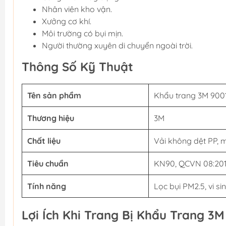
Nhân viên kho vận.
Xưởng cơ khí.
Môi trường có bụi mịn.
Người thường xuyên di chuyển ngoài trời.
Thông Số Kỹ Thuật
Tên sản phẩm
Khẩu trang 3M 900
Thương hiệu
3M
Chất liệu
Vải không dệt PP, m
Tiêu chuẩn
KN90, QCVN 08:2
Tính năng
Lọc bụi PM2.5, vi si
Lợi Ích Khi Trang Bị Khẩu Trang 3M