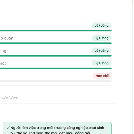
Lý tưởng
ảo quản
Lý tưởng
dàng
Lý tưởng
mặt
Lý tưởng
Hạn chế
n của XSafe.
✓
Người làm việc trong môi trường công nghiệp phát sinh
bụi thô và Thợ mộc, thợ mài, dệt may, đóng gói