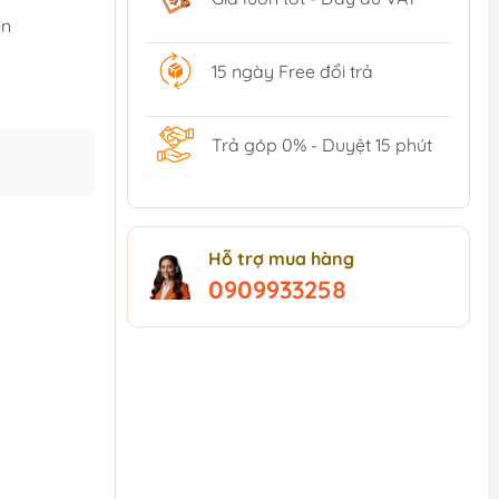
ện
15 ngày Free đổi trả
Trả góp 0% - Duyệt 15 phút
Hỗ trợ mua hàng
0909933258