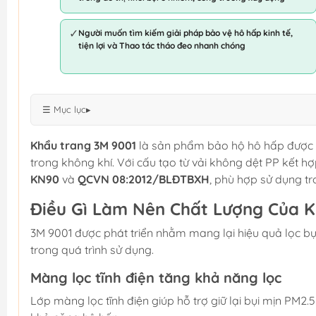
✓
Người muốn tìm kiếm giải pháp bảo vệ hô hấp kinh tế,
tiện lợi và Thao tác tháo đeo nhanh chóng
☰ Mục lục
▸
Khẩu trang 3M 9001
là sản phẩm bảo hộ hô hấp được thi
trong không khí. Với cấu tạo từ vải không dệt PP kết h
KN90
và
QCVN 08:2012/BLĐTBXH
, phù hợp sử dụng tr
Điều Gì Làm Nên Chất Lượng Của 
3M 9001 được phát triển nhằm mang lại hiệu quả lọc bụ
trong quá trình sử dụng.
Màng lọc tĩnh điện tăng khả năng lọc
Lớp màng lọc tĩnh điện giúp hỗ trợ giữ lại bụi mịn PM2