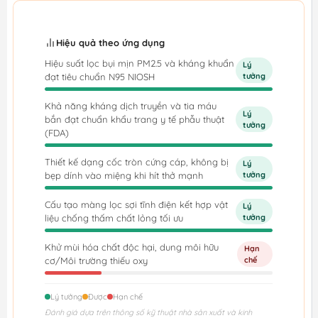
Hiệu quả theo ứng dụng
Hiệu suất lọc bụi mịn PM2.5 và kháng khuẩn
Lý
đạt tiêu chuẩn N95 NIOSH
tưởng
Khả năng kháng dịch truyền và tia máu
Lý
bắn đạt chuẩn khẩu trang y tế phẫu thuật
tưởng
(FDA)
Thiết kế dạng cốc tròn cứng cáp, không bị
Lý
bẹp dính vào miệng khi hít thở mạnh
tưởng
Cấu tạo màng lọc sợi tĩnh điện kết hợp vật
Lý
liệu chống thấm chất lỏng tối ưu
tưởng
Khử mùi hóa chất độc hại, dung môi hữu
Hạn
cơ/Môi trường thiếu oxy
chế
Lý tưởng
Được
Hạn chế
Đánh giá dựa trên thông số kỹ thuật nhà sản xuất và kinh