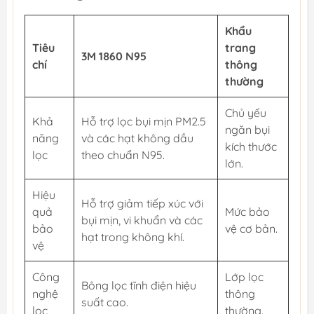
Khẩu
Tiêu
trang
3M 1860 N95
chí
thông
thường
Chủ yếu
Khả
Hỗ trợ lọc bụi mịn PM2.5
ngăn bụi
năng
và các hạt không dầu
kích thước
lọc
theo chuẩn N95.
lớn.
Hiệu
Hỗ trợ giảm tiếp xúc với
quả
Mức bảo
bụi mịn, vi khuẩn và các
bảo
vệ cơ bản.
hạt trong không khí.
vệ
Công
Lớp lọc
Bông lọc tĩnh điện hiệu
nghệ
thông
suất cao.
lọc
thường.