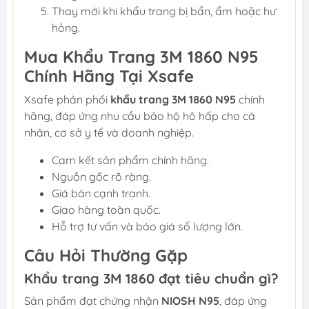
Thay mới khi khẩu trang bị bẩn, ẩm hoặc hư
hỏng.
Mua Khẩu Trang 3M 1860 N95
Chính Hãng Tại Xsafe
Xsafe phân phối
khẩu trang 3M 1860 N95
chính
hãng, đáp ứng nhu cầu bảo hộ hô hấp cho cá
nhân, cơ sở y tế và doanh nghiệp.
Cam kết sản phẩm chính hãng.
Nguồn gốc rõ ràng.
Giá bán cạnh tranh.
Giao hàng toàn quốc.
Hỗ trợ tư vấn và báo giá số lượng lớn.
Câu Hỏi Thường Gặp
Khẩu trang 3M 1860 đạt tiêu chuẩn gì?
Sản phẩm đạt chứng nhận
NIOSH N95
, đáp ứng