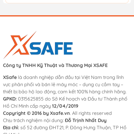
Công ty TNHH Kỹ Thuật và Thương Mại XSAFE
XSafe
là doanh nghiệp dẫn đầu tại Việt Nam trong lĩnh
vực phân phối và bán lẻ máy móc – dụng cụ cầm tay –
thiết bị bảo hộ lao động, cam kết 100% hàng chính hãng.
GPKD:
0315625855 do Sở Kế hoạch và Đầu tư Thành phố
Hồ Chí Minh cấp ngày
12/04/2019
Copyright © 2016 by Xsafe.vn
. All rights reserved
Chịu trách nghiệm nội dung:
Đỗ Trịnh Nhất Duy
Địa chỉ:
số 52 đường ĐHT21, P. Đông Hưng Thuận, TP Hồ