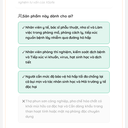
nghiệm tư vấn của XSafe.
Sản phẩm này dành cho ai?
✓
Nhân viên y tế, bác sĩ phẫu thuật, nha sĩ và Làm
việc trong phòng mổ, phòng cách ly, tiếp xúc
nguồn bệnh lây nhiễm qua đường hô hấp
✓
Nhân viên phòng thí nghiệm, kiểm soát dịch bệnh
và Tiếp xúc vi khuẩn, virus, hạt sinh học và dịch
tiết
✓
Người cần mức độ bảo vệ hô hấp tối đa chống lại
cả bụi mịn và tác nhân sinh học và Môi trường y tế
độc hại
✕
Thợ phun sơn công nghiệp, pha chế hóa chất có
khói mùi hữu cơ độc hại và Cần dòng khẩu trang
than hoạt tính hoặc mặt nạ phòng độc chuyên
dụng