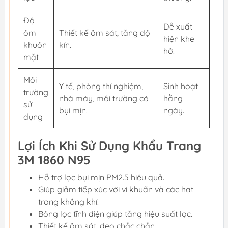
Độ
Dễ xuất
ôm
Thiết kế ôm sát, tăng độ
hiện khe
khuôn
kín.
hở.
mặt
Môi
Y tế, phòng thí nghiệm,
Sinh hoạt
trường
nhà máy, môi trường có
hằng
sử
bụi mịn.
ngày.
dụng
Lợi Ích Khi Sử Dụng Khẩu Trang
3M 1860 N95
Hỗ trợ lọc bụi mịn PM2.5 hiệu quả.
Giúp giảm tiếp xúc với vi khuẩn và các hạt
trong không khí.
Bông lọc tĩnh điện giúp tăng hiệu suất lọc.
Thiết kế ôm sát, đeo chắc chắn.