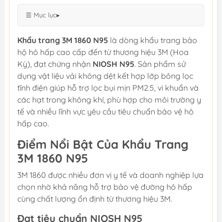
☰ Mục lục
▸
Khẩu trang 3M 1860 N95
là dòng khẩu trang bảo
hộ hô hấp cao cấp đến từ thương hiệu 3M (Hoa
Kỳ), đạt chứng nhận
NIOSH N95
. Sản phẩm sử
dụng vật liệu vải không dệt kết hợp lớp bông lọc
tĩnh điện giúp hỗ trợ lọc bụi mịn PM2.5, vi khuẩn và
các hạt trong không khí, phù hợp cho môi trường y
tế và nhiều lĩnh vực yêu cầu tiêu chuẩn bảo vệ hô
hấp cao.
Điểm Nổi Bật Của Khẩu Trang
3M 1860 N95
3M 1860 được nhiều đơn vị y tế và doanh nghiệp lựa
chọn nhờ khả năng hỗ trợ bảo vệ đường hô hấp
cùng chất lượng ổn định từ thương hiệu 3M.
Đạt tiêu chuẩn NIOSH N95