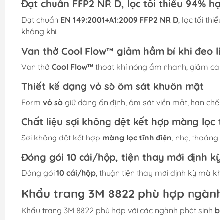
Đạt chuẩn FFP2 NR D, lọc tối thiểu 94% hạ
Đạt chuẩn
EN 149:2001+A1:2009 FFP2 NR D
, lọc tối thi
không khí.
Van thở Cool Flow™ giảm hầm bí khi đeo l
Van thở
Cool Flow™
thoát khí nóng ẩm nhanh, giảm cảm
Thiết kế dạng vỏ sò ôm sát khuôn mặt
Form
vỏ sò
giữ dáng ổn định, ôm sát viền mặt, hạn chế
Chất liệu sợi không dệt kết hợp màng lọc 
Sợi không dệt kết hợp
màng lọc tĩnh điện
, nhẹ, thoáng
Đóng gói 10 cái/hộp, tiện thay mới định k
Đóng gói
10 cái/hộp
, thuận tiện thay mới định kỳ mà 
Khẩu trang 3M 8822 phù hợp ngàn
Khẩu trang 3M 8822 phù hợp với các ngành phát sinh
b