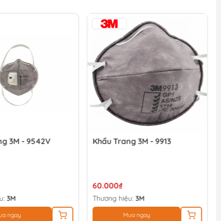
ng 3M - 9542V
Khẩu Trang 3M - 9913
60.000₫
u:
3M
Thương hiệu:
3M
ua ngay
Mua ngay