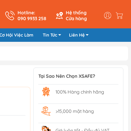
Hotline:
Hệ thống
090 9933 258
Cửa hàng
Cơ Hội Việc Làm
Tin Tức
Liên Hệ
Tại Sao Nên Chọn XSAFE?
100% Hàng chính hãng
>15,000 mặt hàng
Giá luôn tốt - Đầy đủ VAT