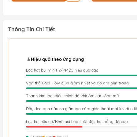
Thông Tin Chi Tiết
Hiệu quả theo ứng dụng
Lọc hạt bụi mịn P2/PM2.5 hiệu quả cao
Van thở Cool Flow giúp giảm nhiệt và độ ẩm bên trong
Thanh kim loại điều chỉnh độ khít ôm sát sống mũi
Dây đeo qua đầu co giãn tạo cảm giác thoải mái khi đeo l
Lọc hơi hữu cơ/Khử mùi hóa chất độc hại nồng độ cao