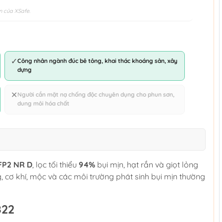
n của XSafe.
✓
Công nhân ngành đúc bê tông, khai thác khoáng sản, xây
dựng
✕
Người cần mặt nạ chống độc chuyên dụng cho phun sơn,
dung môi hóa chất
FP2 NR D
, lọc tối thiểu
94%
bụi mịn, hạt rắn và giọt lỏng
cơ khí, mộc và các môi trường phát sinh bụi mịn thường
822