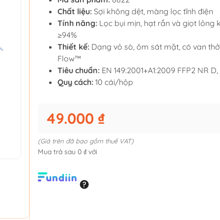
Chất liệu:
Sợi không dệt, màng lọc tĩnh điện
Tính năng:
Lọc bụi mịn, hạt rắn và giọt lỏng
≥94%
Thiết kế:
Dạng vỏ sò, ôm sát mặt, có van thở
Flow™
Tiêu chuẩn:
EN 149:2001+A1:2009 FFP2 NR D,
Quy cách:
10 cái/hộp
49.000 ₫
(Giá trên đã bao gồm thuế VAT)
Mua trả sau 0 ₫ với