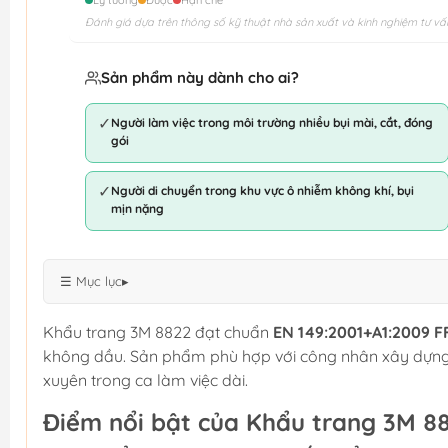
Lý tưởng
Được
Hạn chế
Đánh giá dựa trên thông số kỹ thuật nhà sản xuất và kinh nghiệm tư vấ
Sản phẩm này dành cho ai?
✓
Người làm việc trong môi trường nhiều bụi mài, cắt, đóng
gói
✓
Người di chuyển trong khu vực ô nhiễm không khí, bụi
mịn nặng
☰ Mục lục
▸
Khẩu trang 3M 8822 đạt chuẩn
EN 149:2001+A1:2009 F
không dầu. Sản phẩm phù hợp với công nhân xây dựng, 
xuyên trong ca làm việc dài.
Điểm nổi bật của Khẩu trang 3M 8