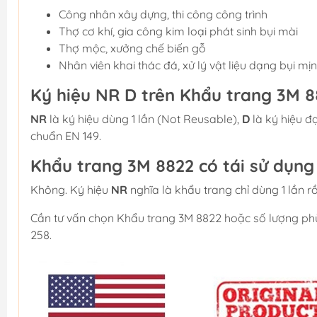
Công nhân xây dựng, thi công công trình
Thợ cơ khí, gia công kim loại phát sinh bụi mài
Thợ mộc, xưởng chế biến gỗ
Nhân viên khai thác đá, xử lý vật liệu dạng bụi mịn
Ký hiệu NR D trên Khẩu trang 3M 8
NR
là ký hiệu dùng 1 lần (Not Reusable),
D
là ký hiệu đ
chuẩn EN 149.
Khẩu trang 3M 8822 có tái sử dụn
Không. Ký hiệu
NR
nghĩa là khẩu trang chỉ dùng 1 lần rồ
Cần tư vấn chọn Khẩu trang 3M 8822 hoặc số lượng phù 
258.