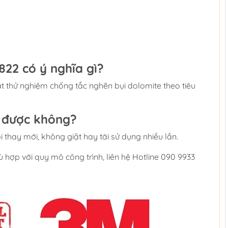
822 có ý nghĩa gì?
ạt thử nghiệm chống tắc nghẽn bụi dolomite theo tiêu
g được không?
i thay mới, không giặt hay tái sử dụng nhiều lần.
hợp với quy mô công trình, liên hệ Hotline 090 9933