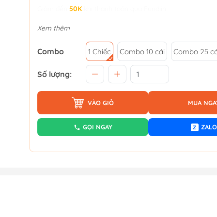
Giảm đến
50K
khi thanh toán qua Fundiin.
Xem thêm
Combo
1 Chiếc
Combo 10 cái
Combo 25 cá
Số lượng:
VÀO GIỎ
MUA NGA
GỌI NGAY
ZALO
Z