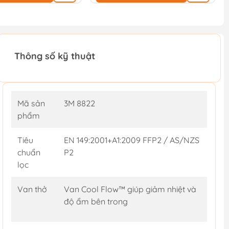
Thông số kỹ thuật
Mã sản
3M 8822
phẩm
Tiêu
EN 149:2001+A1:2009 FFP2 / AS/NZS
chuẩn
P2
lọc
Van thở
Van Cool Flow™ giúp giảm nhiệt và
độ ẩm bên trong