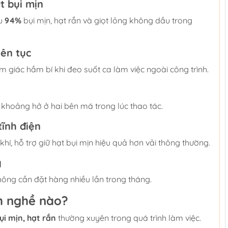
t bụi mịn
ểu
94%
bụi mịn, hạt rắn và giọt lỏng không dầu trong
iên tục
 giác hầm bí khi đeo suốt ca làm việc ngoài công trình.
 khoảng hở ở hai bên má trong lúc thao tác.
tĩnh điện
 khí, hỗ trợ giữ hạt bụi mịn hiệu quả hơn vải thông thường.
ỳ
không cần đặt hàng nhiều lần trong tháng.
h nghề nào?
ụi mịn, hạt rắn
thường xuyên trong quá trình làm việc.