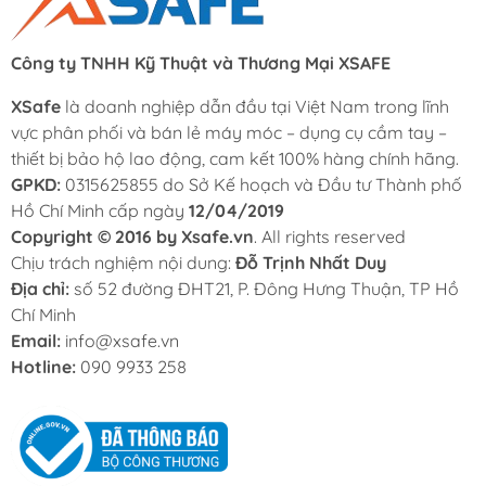
Công ty TNHH Kỹ Thuật và Thương Mại XSAFE
XSafe
là doanh nghiệp dẫn đầu tại Việt Nam trong lĩnh
vực phân phối và bán lẻ máy móc – dụng cụ cầm tay –
thiết bị bảo hộ lao động, cam kết 100% hàng chính hãng.
GPKD:
0315625855 do Sở Kế hoạch và Đầu tư Thành phố
Hồ Chí Minh cấp ngày
12/04/2019
Copyright © 2016 by Xsafe.vn
. All rights reserved
Chịu trách nghiệm nội dung:
Đỗ Trịnh Nhất Duy
Địa chỉ:
số 52 đường ĐHT21, P. Đông Hưng Thuận, TP Hồ
Chí Minh
Email:
info@xsafe.vn
Hotline:
090 9933 258