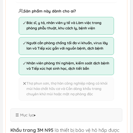
Sản phẩm này dành cho ai?
✓
Bác sĩ, y tá, nhân viên y tế và Làm việc trong
phòng phẫu thuật, khu cách ly, bệnh viện
✓
Người cần phòng chống tối đa vi khuẩn, virus lây
lan và Tiếp xúc gần với nguồn bệnh, dịch bệnh
✓
Nhân viên phòng thí nghiệm, kiểm soát dịch bệnh
và Tiếp xúc hạt sinh học, dịch tiết bắn
✕
Thợ phun sơn, thợ hàn công nghiệp nặng có khói
mùi hóa chất hữu cơ và Cần dòng khẩu trang
chuyên khử mùi hoặc mặt nạ phòng độc
☰ Mục lục
▸
Khẩu trang 3M N95
là thiết bị bảo vệ hô hấp được