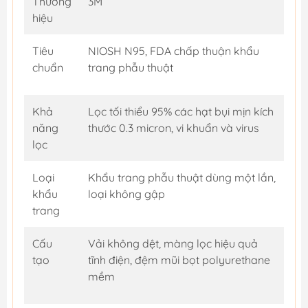
Thương
3M
hiệu
Tiêu
NIOSH N95, FDA chấp thuận khẩu
chuẩn
trang phẫu thuật
Khả
Lọc tối thiểu 95% các hạt bụi mịn kích
năng
thước 0.3 micron, vi khuẩn và virus
lọc
Loại
Khẩu trang phẫu thuật dùng một lần,
khẩu
loại không gập
trang
Cấu
Vải không dệt, màng lọc hiệu quả
tạo
tĩnh điện, đệm mũi bọt polyurethane
mềm