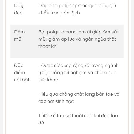
Dây
Dây đeo polyisoprene qua đầu, giữ
đeo
khẩu trang ổn định
Đệm
Bọt polyurethane, êm ái giúp ôm sát
mũi
mũi, giảm áp lực và ngăn ngừa thất
thoát khí
Đặc
- Được sử dụng rộng rãi trong ngành
điểm
y tế, phòng thí nghiệm và chăm sóc
nổi bật
sức khỏe
Hiệu quả chống chất lỏng bắn tóe và
các hạt sinh học
Thiết kế tạo sự thoải mái khi đeo lâu
dài