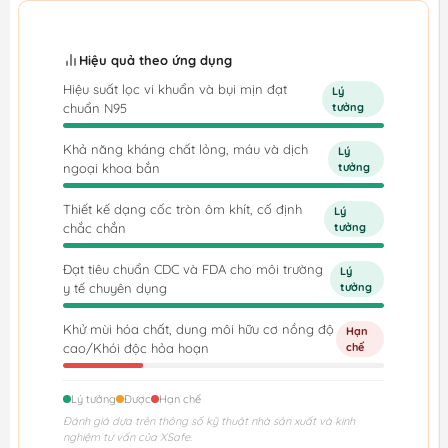
Hiệu quả theo ứng dụng
Hiệu suất lọc vi khuẩn và bụi mịn đạt
Lý
chuẩn N95
tưởng
Khả năng kháng chất lỏng, máu và dịch
Lý
ngoại khoa bắn
tưởng
Thiết kế dạng cốc tròn ôm khít, cố định
Lý
chắc chắn
tưởng
Đạt tiêu chuẩn CDC và FDA cho môi trường
Lý
y tế chuyên dụng
tưởng
Khử mùi hóa chất, dung môi hữu cơ nồng độ
Hạn
cao/Khói độc hỏa hoạn
chế
Lý tưởng
Được
Hạn chế
Đánh giá dựa trên thông số kỹ thuật nhà sản xuất và kinh
nghiệm tư vấn của XSafe.