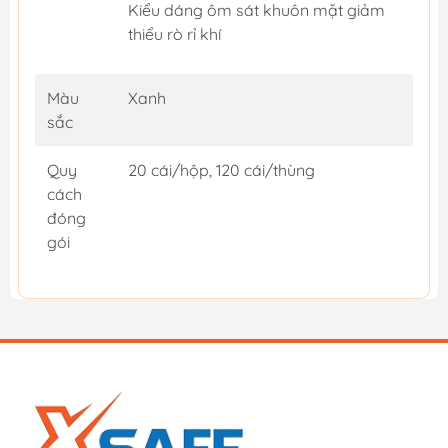
Kiểu dáng ôm sát khuôn mặt giảm
thiểu rò rỉ khí
Màu
Xanh
sắc
Quy
20 cái/hộp, 120 cái/thùng
cách
đóng
gói