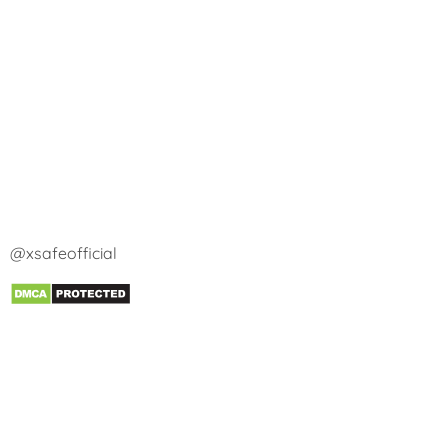
@xsafeofficial