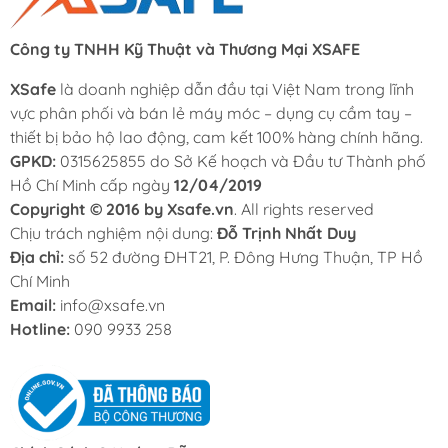
Công ty TNHH Kỹ Thuật và Thương Mại XSAFE
XSafe
là doanh nghiệp dẫn đầu tại Việt Nam trong lĩnh
vực phân phối và bán lẻ máy móc – dụng cụ cầm tay –
thiết bị bảo hộ lao động, cam kết 100% hàng chính hãng.
GPKD:
0315625855 do Sở Kế hoạch và Đầu tư Thành phố
Hồ Chí Minh cấp ngày
12/04/2019
Copyright © 2016 by Xsafe.vn
. All rights reserved
Chịu trách nghiệm nội dung:
Đỗ Trịnh Nhất Duy
Địa chỉ:
số 52 đường ĐHT21, P. Đông Hưng Thuận, TP Hồ
Chí Minh
Email:
info@xsafe.vn
Hotline:
090 9933 258