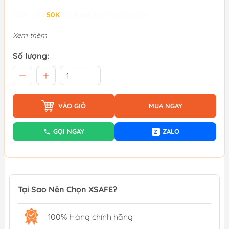
Giảm đến
50K
khi thanh toán qua Fundiin.
Xem thêm
Số lượng:
VÀO GIỎ
MUA NGAY
GỌI NGAY
ZALO
Z
Tại Sao Nên Chọn XSAFE?
100% Hàng chính hãng