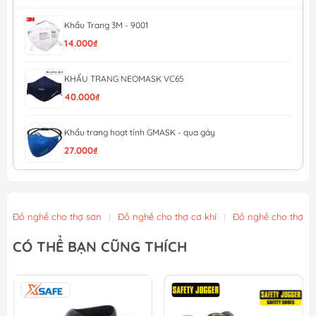
Khẩu Trang 3M - 9001
14.000₫
KHẨU TRANG NEOMASK VC65
40.000₫
Khẩu trang hoạt tính GMASK - qua gáy
27.000₫
KHẨU TRANG HONEYWELL H910V PLUS N95 (QUA GÁY)
28.000₫
Đồ nghề cho thợ sơn
|
Đồ nghề cho thợ cơ khí
|
Đồ nghề cho thợ x
Khẩu Trang Lọc Độc (MM Đài loan) Bảo Bình 620
CÓ THỂ BẠN CŨNG THÍCH
22.000₫
Khẩu trang than hoạt tính EVERGREEN C750V
43.000₫