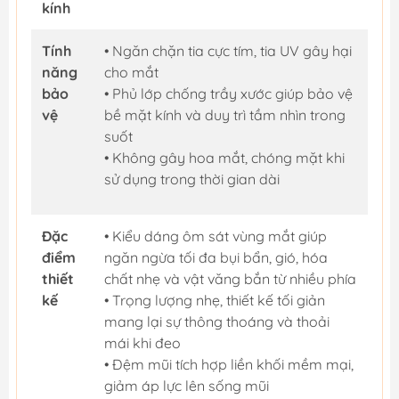
kính
Tính
• Ngăn chặn tia cực tím, tia UV gây hại
năng
cho mắt
bảo
• Phủ lớp chống trầy xước giúp bảo vệ
vệ
bề mặt kính và duy trì tầm nhìn trong
suốt
• Không gây hoa mắt, chóng mặt khi
sử dụng trong thời gian dài
Đặc
• Kiểu dáng ôm sát vùng mắt giúp
điểm
ngăn ngừa tối đa bụi bẩn, gió, hóa
thiết
chất nhẹ và vật văng bắn từ nhiều phía
kế
• Trọng lượng nhẹ, thiết kế tối giản
mang lại sự thông thoáng và thoải
mái khi đeo
• Đệm mũi tích hợp liền khối mềm mại,
giảm áp lực lên sống mũi