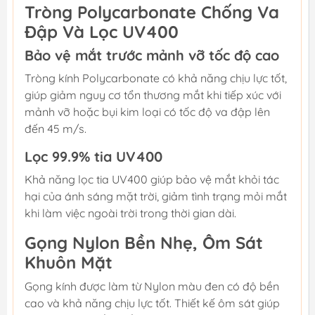
Tròng Polycarbonate Chống Va
Đập Và Lọc UV400
Bảo vệ mắt trước mảnh vỡ tốc độ cao
Tròng kính Polycarbonate có khả năng chịu lực tốt,
giúp giảm nguy cơ tổn thương mắt khi tiếp xúc với
mảnh vỡ hoặc bụi kim loại có tốc độ va đập lên
đến 45 m/s.
Lọc 99.9% tia UV400
Khả năng lọc tia UV400 giúp bảo vệ mắt khỏi tác
hại của ánh sáng mặt trời, giảm tình trạng mỏi mắt
khi làm việc ngoài trời trong thời gian dài.
Gọng Nylon Bền Nhẹ, Ôm Sát
Khuôn Mặt
Gọng kính được làm từ Nylon màu đen có độ bền
cao và khả năng chịu lực tốt. Thiết kế ôm sát giúp