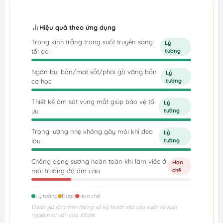
Hiệu quả theo ứng dụng
Tròng kính trắng trong suốt truyền sáng
Lý
tối đa
tưởng
Ngăn bụi bẩn/mạt sắt/phôi gỗ văng bắn
Lý
cơ học
tưởng
Thiết kế ôm sát vùng mắt giúp bảo vệ tối
Lý
ưu
tưởng
Trọng lượng nhẹ không gây mỏi khi đeo
Lý
lâu
tưởng
Chống đọng sương hoàn toàn khi làm việc ở
Hạn
môi trường độ ẩm cao
chế
Lý tưởng
Được
Hạn chế
Đánh giá dựa trên thông số kỹ thuật nhà sản xuất và kinh
nghiệm tư vấn của XSafe.