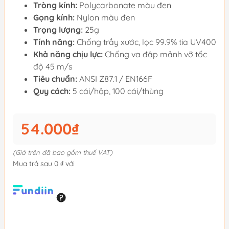
Tròng kính:
Polycarbonate màu đen
Gọng kính:
Nylon màu đen
Trọng lượng:
25g
Tính năng:
Chống trầy xước, lọc 99.9% tia UV400
Khả năng chịu lực:
Chống va đập mảnh vỡ tốc
độ 45 m/s
Tiêu chuẩn:
ANSI Z87.1 / EN166F
Quy cách:
5 cái/hộp, 100 cái/thùng
54.000₫
(Giá trên đã bao gồm thuế VAT)
Mua trả sau 0 ₫ với