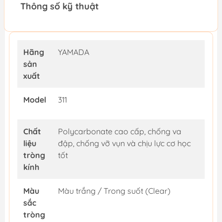
Thông số kỹ thuật
Hãng
YAMADA
sản
xuất
Model
311
Chất
Polycarbonate cao cấp, chống va
liệu
đập, chống vỡ vụn và chịu lực cơ học
tròng
tốt
kính
Màu
Màu trắng / Trong suốt (Clear)
sắc
tròng