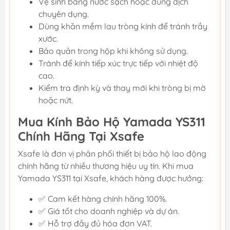
Vệ sinh bằng nước sạch hoặc dung dịch
chuyên dụng.
Dùng khăn mềm lau tròng kính để tránh trầy
xước.
Bảo quản trong hộp khi không sử dụng.
Tránh để kính tiếp xúc trực tiếp với nhiệt độ
cao.
Kiểm tra định kỳ và thay mới khi tròng bị mờ
hoặc nứt.
Mua Kính Bảo Hộ Yamada YS311
Chính Hãng Tại Xsafe
Xsafe là đơn vị phân phối thiết bị bảo hộ lao động
chính hãng từ nhiều thương hiệu uy tín. Khi mua
Yamada YS311 tại Xsafe, khách hàng được hưởng:
✅ Cam kết hàng chính hãng 100%.
✅ Giá tốt cho doanh nghiệp và dự án.
✅ Hỗ trợ đầy đủ hóa đơn VAT.