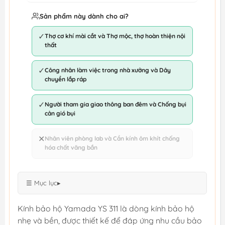
Sản phẩm này dành cho ai?
✓
Thợ cơ khí mài cắt và Thợ mộc, thợ hoàn thiện nội
thất
✓
Công nhân làm việc trong nhà xưởng và Dây
chuyền lắp ráp
✓
Người tham gia giao thông ban đêm và Chống bụi
cản gió bụi
✕
Nhân viên phòng lab và Cần kính ôm khít chống
hóa chất văng bắn
☰ Mục lục
▸
Kính bảo hộ Yamada YS 311 là dòng kính bảo hộ
nhẹ và bền, được thiết kế để đáp ứng nhu cầu bảo