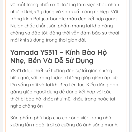
vệ mắt trong nhiều môi trường làm việc khác nhau
như cơ khí, xây dựng và sản xuất công nghiệp. Với
tròng kính Polycarbonate màu đen kết hợp gọng
Nylon chắc chắn, sản phẩm mang lại khả năng
chống va đập tốt, đồng thời vẫn đảm bảo sự thoải
mái khi sử dụng trong thời gian dài.
Yamada YS311 – Kính Bảo Hộ
Nhẹ, Bền Và Dễ Sử Dụng
YS311 được thiết kế hướng đến sự tối giản nhưng
hiệu quả, với trọng lượng chỉ 25g giúp giảm áp lực
lên sống mũi và tai khi đeo liên tục. Kiểu dáng gọn
gàng giúp người dùng dễ dàng kết hợp với các
thiết bị bảo hộ khác như mũ, khẩu trang hoặc tai
nghe chống ồn.
Sản phẩm phù hợp cho cả công việc trong nhà
xưởng lẫn ngoài trời có cường độ ánh sáng mạnh.