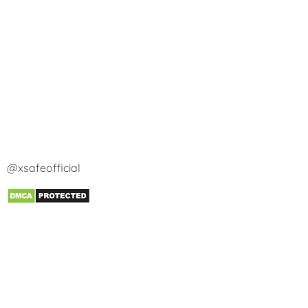
@xsafeofficial