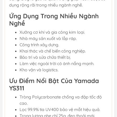
dụng rộng rãi trong nhiều ngành nghề.
Ứng Dụng Trong Nhiều Ngành
Nghề
Xưởng cơ khí và gia công kim loại.
Nhà máy sản xuất và lắp ráp.
Công trình xây dựng.
Khai thác và chế biến công nghiệp.
Bảo trì và sửa chữa thiết bị.
Làm việc ngoài trời có ánh nắng mạnh.
Kho vận và logistics.
Ưu Điểm Nổi Bật Của Yamada
YS311
Tròng Polycarbonate chống va đập tốc độ
cao.
Lọc 99.9% tia UV400 bảo vệ mắt hiệu quả.
Trọng lượng nhẹ chỉ 25g, đeo thoải mái.