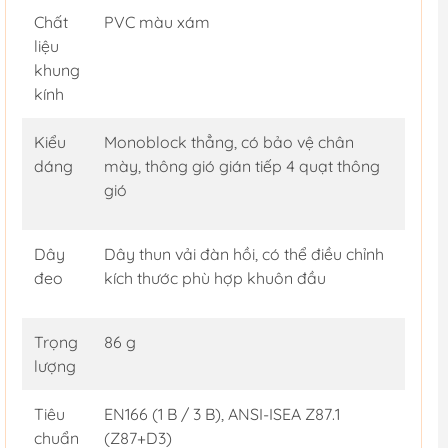
Chất
PVC màu xám
liệu
khung
kính
Kiểu
Monoblock thẳng, có bảo vệ chân
dáng
mày, thông gió gián tiếp 4 quạt thông
gió
Dây
Dây thun vải đàn hồi, có thể điều chỉnh
đeo
kích thước phù hợp khuôn đầu
Trọng
86 g
lượng
Tiêu
EN166 (1 B / 3 B), ANSI-ISEA Z87.1
chuẩn
(Z87+D3)