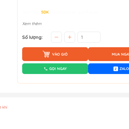
Giảm đến
50K
khi thanh toán qua Fundiin.
Xem thêm
Số lượng:
VÀO GIỎ
MUA NGA
GỌI NGAY
ZALO
Z
 khí