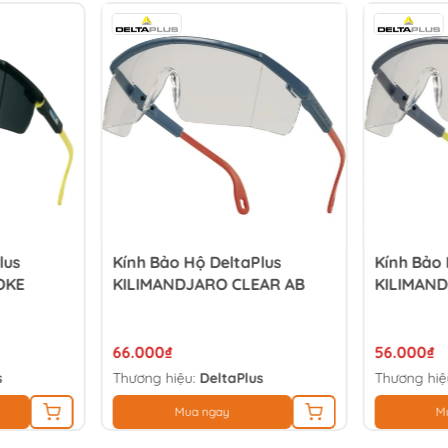
lus
Kính Bảo Hộ DeltaPlus
Kính Bảo 
OKE
KILIMANDJARO CLEAR AB
KILIMAN
66.000₫
56.000₫
s
Thương hiệu:
DeltaPlus
Thương hiệ
Mua ngay
M