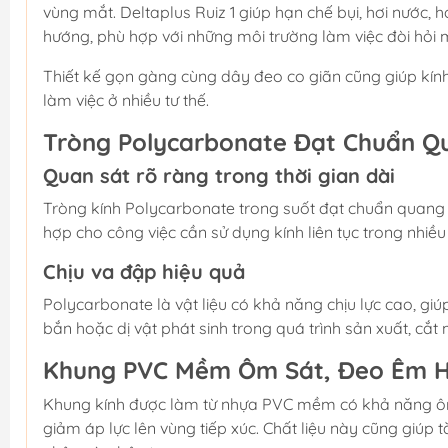
vùng mắt. Deltaplus Ruiz 1 giúp hạn chế bụi, hơi nước,
hướng, phù hợp với những môi trường làm việc đòi hỏi
Thiết kế gọn gàng cùng dây đeo co giãn cũng giúp kín
làm việc ở nhiều tư thế.
Tròng Polycarbonate Đạt Chuẩn Qu
Quan sát rõ ràng trong thời gian dài
Tròng kính Polycarbonate trong suốt đạt chuẩn quang họ
hợp cho công việc cần sử dụng kính liên tục trong nhiều 
Chịu va đập hiệu quả
Polycarbonate là vật liệu có khả năng chịu lực cao, g
bắn hoặc dị vật phát sinh trong quá trình sản xuất, cắt 
Khung PVC Mềm Ôm Sát, Đeo Êm 
Khung kính được làm từ nhựa PVC mềm có khả năng ôm
giảm áp lực lên vùng tiếp xúc. Chất liệu này cũng giúp 