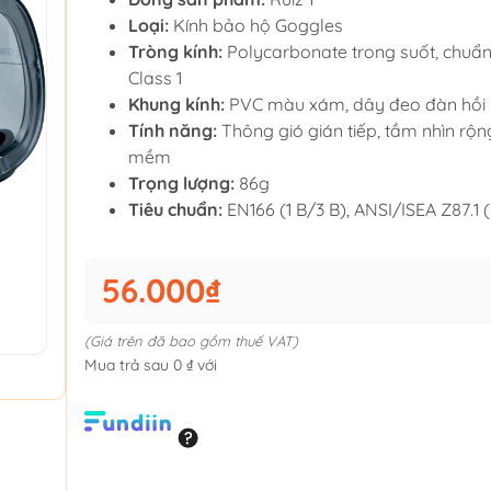
Loại:
Kính bảo hộ Goggles
Tròng kính:
Polycarbonate trong suốt, chuẩ
Class 1
Khung kính:
PVC màu xám, dây đeo đàn hồi
Tính năng:
Thông gió gián tiếp, tầm nhìn rộ
mềm
Trọng lượng:
86g
Tiêu chuẩn:
EN166 (1 B/3 B), ANSI/ISEA Z87.1
56.000₫
(Giá trên đã bao gồm thuế VAT)
Mua trả sau 0 ₫ với