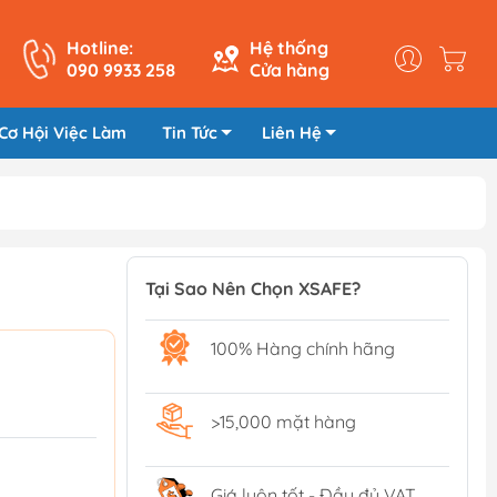
Hotline:
Hệ thống
090 9933 258
Cửa hàng
Cơ Hội Việc Làm
Tin Tức
Liên Hệ
Tại Sao Nên Chọn XSAFE?
100% Hàng chính hãng
>15,000 mặt hàng
Giá luôn tốt - Đầy đủ VAT