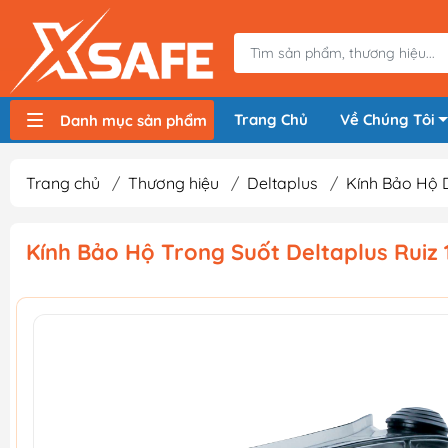
Trang Chủ
Về Chúng Tôi
Danh mục sản phẩm
Máy nén khí, bơm hơi
Máy hàn điện
Thiết bị nâng hạ, vận chuyển
Thiết bị đo
Thiết bị dùng điện
Thiết bị dùng pin
Thiết bị đựng lưu trữ
Thiết bị bảo hộ lao động
Trang chủ
/
Thương hiệu
/
Deltaplus
/
Kính Bảo Hộ 
Kính Bảo Hộ Trong Suốt Deltaplus Ruiz 