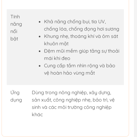
Tính
Khả năng chống bụi, tia UV,
năng
chống lóa, chống đọng hơi sương
nổi
Khung nhẹ, thoáng khí và ôm sát
bật
khuôn mặt
Đệm mũi mềm giúp tăng sự thoải
mái khi đeo
Cung cấp tầm nhìn rộng và bảo
vệ hoàn hảo vùng mắt
Ứng
Dùng trong nông nghiệp, xây dựng,
dụng
sản xuất, công nghiệp nhẹ, bảo trì, vệ
sinh và các môi trường công nghiệp
khác