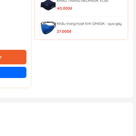
KHẨU TRANG NEOMASK VC65
40.000₫
Khẩu trang hoạt tính GMASK - qua gáy
27.000₫
KHẨU TRANG HONEYWELL H910V
PLUS N95 (QUA GÁY)
28.000₫
Y
Khẩu Trang Lọc Độc (MM Đài loan) Bảo
Bình 620
22.000₫
[Sale 8/8] Khẩu Trang Than Hoạt Tính
Evergreen C750V
43.000₫