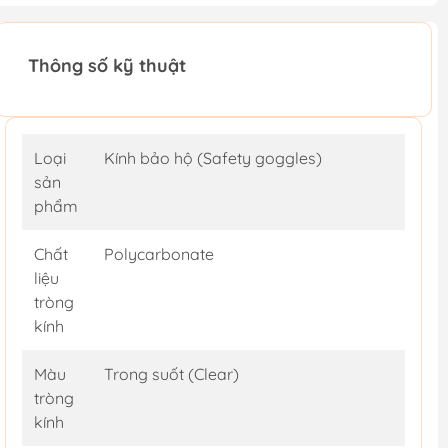
Thông số kỹ thuật
Loại
Kính bảo hộ (Safety goggles)
sản
phẩm
Chất
Polycarbonate
liệu
tròng
kính
Màu
Trong suốt (Clear)
tròng
kính