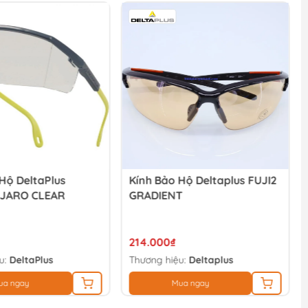
Hộ DeltaPlus
Kính Bảo Hộ Deltaplus FUJI2
DJARO CLEAR
GRADIENT
214.000₫
u:
DeltaPlus
Thương hiệu:
Deltaplus
ua ngay
Mua ngay