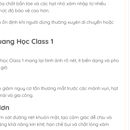
 hóa chất bắn tóe và các hạt nhỏ xâm nhập từ nhiều
 mức độ bảo vệ cao hơn.
h ổn định khi người dùng thường xuyên di chuyển hoặc
ang Học Class 1
c Class 1 mang lại hình ảnh rõ nét, ít biến dạng và phù
giờ.
iúp giảm nguy cơ tổn thương mắt trước các mảnh vụn, hạt
mài và gia công.
Hơn
 sát đường nét khuôn mặt, tạo cảm giác dễ chịu và
tăng khả năng kín khít, hạn chế bụi và chất lỏng xâm