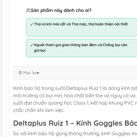
Sản phẩm này dành cho ai?
✓
Thợ cơ khí mài cắt và Thợ mộc, thợ hoàn thiện nội thất
✓
Người tham gia giao thông ban đêm và Chống bụi cản
gió bụi
☰ Mục lục
▸
Kính bảo hộ trong suốt Deltaplus Ruiz 1 là dòng kính 
môi trường có bụi mịn, hóa chất bắn tóe và nguy cơ v
suốt đạt chuẩn quang học Class 1, kết hợp khung PVC
chắc chắn khi làm việc.
Deltaplus Ruiz 1 – Kính Goggles B
So với kính bảo hộ gọng thông thường, kính Goggles ma