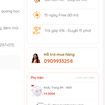
n quang học
15 ngày Free đổi trả
ng, đệm mũi
Trả góp 0% - Duyệt 15 phút
 (Z87+D3)
Hỗ trợ mua hàng
0909933258
Phụ kiện
↕ Vuốt xem thêm
Khẩu Trang 3M - 9001
14.000₫