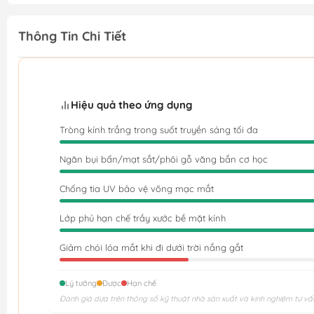
Thông Tin Chi Tiết
Hiệu quả theo ứng dụng
Tròng kính trắng trong suốt truyền sáng tối đa
Ngăn bụi bẩn/mạt sắt/phôi gỗ văng bắn cơ học
Chống tia UV bảo vệ võng mạc mắt
Lớp phủ hạn chế trầy xước bề mặt kính
Giảm chói lóa mắt khi đi dưới trời nắng gắt
Lý tưởng
Được
Hạn chế
Đánh giá dựa trên thông số kỹ thuật nhà sản xuất và kinh nghiệm tư vấ