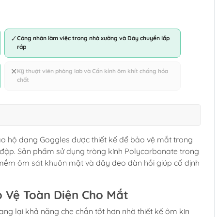
✓
Công nhân làm việc trong nhà xưởng và Dây chuyền lắp
ráp
✕
Kỹ thuật viên phòng lab và Cần kính ôm khít chống hóa
chất
bảo hộ dạng Goggles được thiết kế để bảo vệ mắt trong
a đập. Sản phẩm sử dụng tròng kính Polycarbonate trong
 mềm ôm sát khuôn mặt và dây đeo đàn hồi giúp cố định
ảo Vệ Toàn Diện Cho Mắt
ng lại khả năng che chắn tốt hơn nhờ thiết kế ôm kín