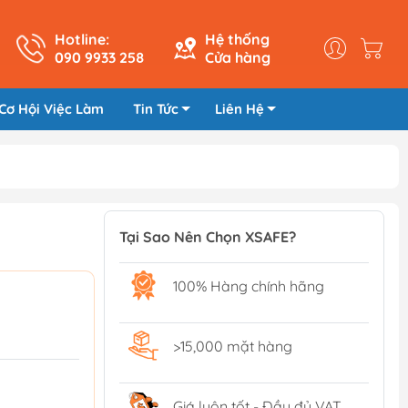
Hotline:
Hệ thống
090 9933 258
Cửa hàng
Cơ Hội Việc Làm
Tin Tức
Liên Hệ
Tại Sao Nên Chọn XSAFE?
100% Hàng chính hãng
>15,000 mặt hàng
Giá luôn tốt - Đầy đủ VAT