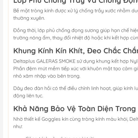
Lớp Phủ Chống Trầy Và Chống Đọ
Bề mặt tròng kính được xử lý chống trầy xước nhằm duy
thường xuyên.
Đồng thời, lớp phủ chống đọng sương giúp hạn chế hiện
trường nóng ẩm, thay đổi nhiệt độ hoặc khi kết hợp cùn
Khung Kính Kín Khít, Đeo Chắc Chắ
Deltaplus GALERAS SMOKE sử dụng khung kết hợp Nylon
Phần đệm mút mềm tiếp xúc với khuôn mặt tạo cảm giá
nhỏ xâm nhập vào bên trong.
Dây đeo đàn hồi có thể điều chỉnh linh hoạt, giúp kính 
động liên tục.
Khả Năng Bảo Vệ Toàn Diện Trong 
Nhờ thiết kế Goggles kín cùng tròng kính màu khói, 
như: