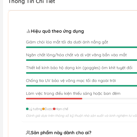
Thông Tin Chi Tiết
Hiệu quả theo ứng dụng
Giảm chói lóa mắt tối đa dưới ánh nắng gắt
Ngăn chất lỏng/hóa chất và dị vật văng bắn vào mắt
Thiết kế kính bảo hộ dạng kín (goggles) ôm khít tuyệt đối
Chống tia UV bảo vệ võng mạc tối đa ngoài trời
Làm việc trong điều kiện thiếu sáng hoặc ban đêm
Lý tưởng
Được
Hạn chế
Đánh giá dựa trên thông số kỹ thuật nhà sản xuất và kinh nghiệm tư vấ
Sản phẩm này dành cho ai?