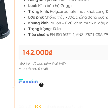
Loại:
Kính bảo hộ Goggles
Tròng kính:
Polycarbonate màu khói, cong 1
Lớp phủ:
Chống trầy xước, chống đọng sươn
Khung kính:
Nylon + PVC, đệm mút kín, dây 
Trọng lượng:
104g
Tiêu chuẩn:
EN ISO 16321-1, ANSI Z87.1, CSA Z
142.000₫
(Giá trên đã bao gồm thuế VAT)
Mua trả sau 0 ₫ với
Giảm đến
50K
khi thanh toán qua Fundiin.