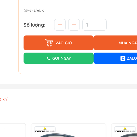
Xem thêm
Số lượng:
VÀO GIỎ
MUA NGA
GỌI NGAY
ZALO
Z
 khí