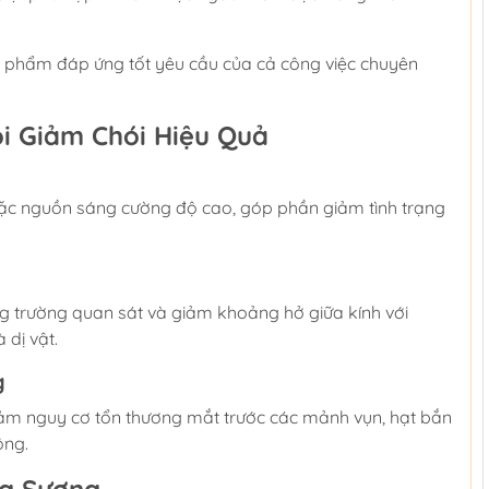
ản phẩm đáp ứng tốt yêu cầu của cả công việc chuyên
i Giảm Chói Hiệu Quả
oặc nguồn sáng cường độ cao, góp phần giảm tình trạng
ng trường quan sát và giảm khoảng hở giữa kính với
 dị vật.
g
iảm nguy cơ tổn thương mắt trước các mảnh vụn, hạt bắn
ông.