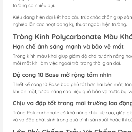
trường có nhiều bụi.
Kiểu dáng hiện đại kết hợp cấu trúc chắc chắn giúp s
nghiệp lẫn các hoạt động kỹ thuật ngoài hiện trường.
Tròng Kính Polycarbonate Màu Khó
Hạn chế ánh sáng mạnh và bảo vệ mắt
Tròng kính màu khói giúp giảm độ chói từ ánh nắng h
mỏi mắt khi làm việc ngoài trời trong thời gian dài.
Độ cong 10 Base mở rộng tầm nhìn
Thiết kế cong 10 Base bao phủ tốt hơn hai bên mắt, tă
khuôn mặt, từ đó nâng cao hiệu quả bảo vệ trước bụi và
Chịu va đập tốt trong môi trường lao độn
Tròng Polycarbonate có khả năng chịu lực cao, giúp g
và va đập phát sinh trong quá trình sản xuất hoặc thi c