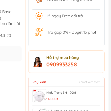
0 Base
15 ngày Free đổi trả
g
đeo đàn hồi
Trả góp 0% - Duyệt 15 phút
94.3-20
Hỗ trợ mua hàng
0909933258
Phụ kiện
↕ Vuốt xem thêm
Khẩu Trang 3M - 9001
14.000₫