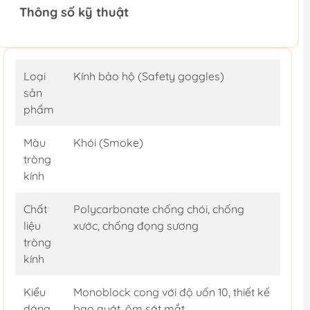
Thông số kỹ thuật
Loại
Kính bảo hộ (Safety goggles)
sản
phẩm
Màu
Khói (Smoke)
tròng
kính
Chất
Polycarbonate chống chói, chống
liệu
xước, chống đọng sương
tròng
kính
Kiểu
Monoblock cong với độ uốn 10, thiết kế
dáng
bao quát, ôm sát mắt