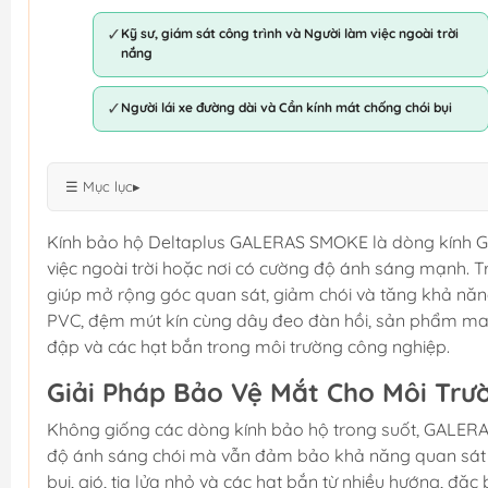
✓
Kỹ sư, giám sát công trình và Người làm việc ngoài trời
nắng
✓
Người lái xe đường dài và Cần kính mát chống chói bụi
☰ Mục lục
▸
Kính bảo hộ Deltaplus GALERAS SMOKE là dòng kính Go
việc ngoài trời hoặc nơi có cường độ ánh sáng mạnh. 
giúp mở rộng góc quan sát, giảm chói và tăng khả nă
PVC, đệm mút kín cùng dây đeo đàn hồi, sản phẩm mang 
đập và các hạt bắn trong môi trường công nghiệp.
Giải Pháp Bảo Vệ Mắt Cho Môi Trư
Không giống các dòng kính bảo hộ trong suốt, GALER
độ ánh sáng chói mà vẫn đảm bảo khả năng quan sát r
bụi, gió, tia lửa nhỏ và các hạt bắn từ nhiều hướng, đặc