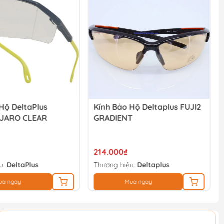
Hộ DeltaPlus
Kính Bảo Hộ Deltaplus FUJI2
DJARO CLEAR
GRADIENT
214.000₫
u:
DeltaPlus
Thương hiệu:
Deltaplus
ua ngay
Mua ngay