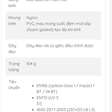
kính
Khung
Nylon
kính
PVC, màu trong suốt, đệm mút xốp
(foam gasket) tạo độ kín khít
Dây
Dây đeo vải co giãn, điều chỉnh được
đeo
Trọng
104 g
lượng
Tiêu
EN166 (optical class 1 / impact 1
chuẩn
BT / 34 BT)
EN172 (UV 5
3.1)
ANSI Z87.1-2003 (Z87+D3 U6 L3)