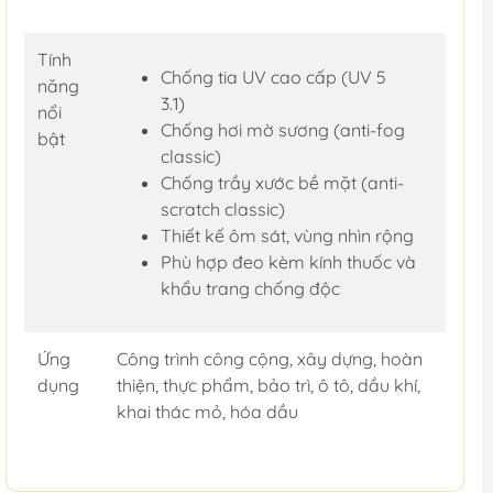
Tính
Chống tia UV cao cấp (UV 5
năng
3.1)
nổi
Chống hơi mờ sương (anti-fog
bật
classic)
Chống trầy xước bề mặt (anti-
scratch classic)
Thiết kế ôm sát, vùng nhìn rộng
Phù hợp đeo kèm kính thuốc và
khẩu trang chống độc
Ứng
Công trình công cộng, xây dựng, hoàn
dụng
thiện, thực phẩm, bảo trì, ô tô, dầu khí,
khai thác mỏ, hóa dầu