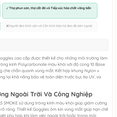
✓
Thợ phun sơn, thợ cắt đá và Tiếp xúc hóa chất văng bắn
✕
Người đeo kính cận và Cần kính bảo hộ đeo đè bên ngoài
ggles cao cấp được thiết kế cho những môi trường làm
Tròng kính Polycarbonate màu khói với độ cong 10 Base
ng che chắn quanh vùng mắt. Kết hợp khung Nylon +
lại khả năng bảo vệ toàn diện trước bụi, tia UV, va
ờng Ngoài Trời Và Công Nghiệp
AS SMOKE sử dụng tròng kính màu khói giúp giảm cường
õ ràng. Thiết kế Goggles ôm kín vùng mắt giúp hạn chế
 biệt phù hợp khi làm việc ngoài trời hoặc trong môi