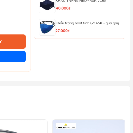
KHẨU TRANG NEOMASK VC65
40.000₫
Khẩu trang hoạt tính GMASK - qua gáy
27.000₫
Y
KHẨU TRANG HONEYWELL H910V
PLUS N95 (QUA GÁY)
28.000₫
Khẩu Trang Lọc Độc (MM Đài loan) Bảo
Bình 620
22.000₫
[Sale 8/8] Khẩu Trang Than Hoạt Tính
Evergreen C750V
43.000₫