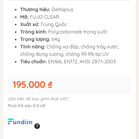
Thương hiệu:
Deltaplus
Mã:
FUJI2 CLEAR
Xuất xứ:
Trung Quốc
Tròng kính:
Polycarbonate trong suốt
Trọng lượng:
64g
Tính năng:
Chống va đập, chống trầy xước,
chống đọng sương, chống 99.9% tia UV
Tiêu chuẩn:
EN166, EN172, ANSI Z87.1-2003
195.000 ₫
(Giá trên đã bao gồm thuế VAT)
Mua trả sau 0 ₫ với