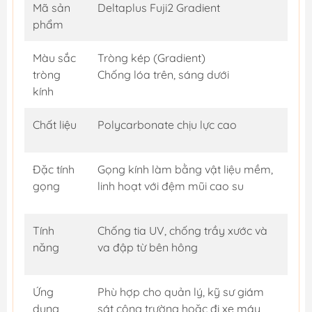
Mã sản
Deltaplus Fuji2 Gradient
phẩm
Màu sắc
Tròng kép (Gradient)
tròng
Chống lóa trên, sáng dưới
kính
Chất liệu
Polycarbonate chịu lực cao
Đặc tính
Gọng kính làm bằng vật liệu mềm,
gọng
linh hoạt với đệm mũi cao su
Tính
Chống tia UV, chống trầy xước và
năng
va đập từ bên hông
Ứng
Phù hợp cho quản lý, kỹ sư giám
dụng
sát công trường hoặc đi xe máy