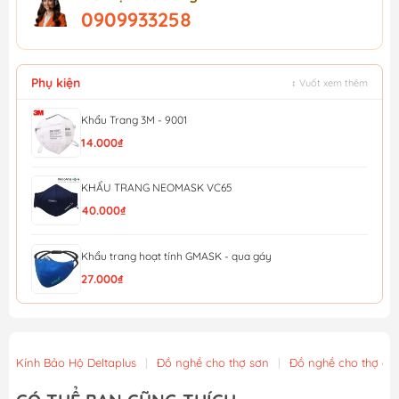
0909933258
Phụ kiện
↕ Vuốt xem thêm
Khẩu Trang 3M - 9001
14.000₫
KHẨU TRANG NEOMASK VC65
40.000₫
Khẩu trang hoạt tính GMASK - qua gáy
27.000₫
KHẨU TRANG HONEYWELL H910V PLUS N95 (QUA GÁY)
28.000₫
Kính Bảo Hộ Deltaplus
|
Đồ nghề cho thợ sơn
|
Đồ nghề cho thợ cơ 
Khẩu Trang Lọc Độc (MM Đài loan) Bảo Bình 620