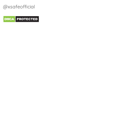
@xsafeofficial