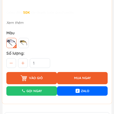
Giảm đến
50K
khi thanh toán qua Fundiin.
Xem thêm
Màu
Số lượng:
VÀO GIỎ
MUA NGAY
GỌI NGAY
ZALO
Z