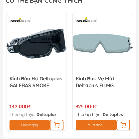
CÓ THỂ BẠN CŨNG THÍCH
22.000₫
[Sale 8/8] Khẩu Trang Than Hoạt Tính Evergreen C750V
43.000₫
Kính Bảo Hộ Deltaplus
Kính Bảo Vệ Mắt
GALERAS SMOKE
Deltaplus FILMG
142.000₫
325.000₫
Thương hiệu:
Deltaplus
Thương hiệu:
Deltaplus
Mua ngay
Mua ngay