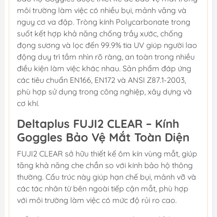
môi trường làm việc có nhiều bụi, mảnh văng và
nguy cơ va đập. Tròng kính Polycarbonate trong
suốt kết hợp khả năng chống trầy xước, chống
đọng sương và lọc đến 99.9% tia UV giúp người lao
động duy trì tầm nhìn rõ ràng, an toàn trong nhiều
điều kiện làm việc khác nhau. Sản phẩm đáp ứng
các tiêu chuẩn EN166, EN172 và ANSI Z87.1-2003,
phù hợp sử dụng trong công nghiệp, xây dựng và
cơ khí.
Deltaplus FUJI2 CLEAR – Kính
Goggles Bảo Vệ Mắt Toàn Diện
FUJI2 CLEAR sở hữu thiết kế ôm kín vùng mắt, giúp
tăng khả năng che chắn so với kính bảo hộ thông
thường. Cấu trúc này giúp hạn chế bụi, mảnh vỡ và
các tác nhân từ bên ngoài tiếp cận mắt, phù hợp
với môi trường làm việc có mức độ rủi ro cao.