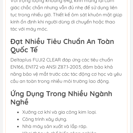
Với trọng lượng khoảng 64g, kính mang lại cảm
giác chắc chắn nhưng vẫn đủ nhẹ để sử dụng liên
tục trong nhiều giờ. Thiết kế ôm sát khuôn mặt giúp
kính ổn định khi người dùng di chuyển hoặc thao
tác với máy móc.
Đạt Nhiều Tiêu Chuẩn An Toàn
Quốc Tế
Deltaplus FUJI2 CLEAR đáp ứng các tiêu chuẩn
EN166, EN172 và ANSI Z87.1-2003, đảm bảo khả
năng bảo vệ mắt trước các tác động cơ học và yêu
cầu an toàn trong nhiều môi trường lao động.
Ứng Dụng Trong Nhiều Ngành
Nghề
Xưởng cơ khí và gia công kim loại.
Công trình xây dựng.
Nhà máy sản xuất và lắp ráp.