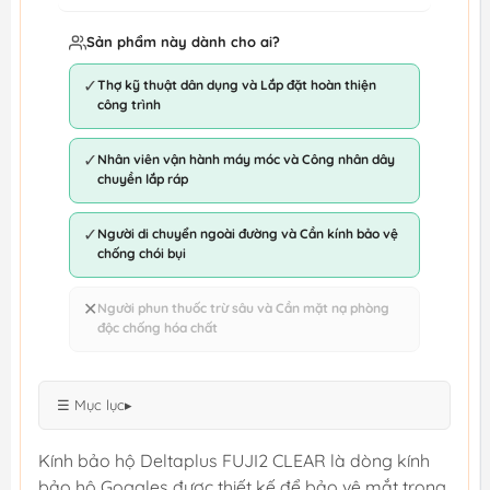
Sản phẩm này dành cho ai?
✓
Thợ kỹ thuật dân dụng và Lắp đặt hoàn thiện
công trình
✓
Nhân viên vận hành máy móc và Công nhân dây
chuyền lắp ráp
✓
Người di chuyển ngoài đường và Cần kính bảo vệ
chống chói bụi
✕
Người phun thuốc trừ sâu và Cần mặt nạ phòng
độc chống hóa chất
☰ Mục lục
▸
Kính bảo hộ Deltaplus FUJI2 CLEAR là dòng kính
bảo hộ Goggles được thiết kế để bảo vệ mắt trong