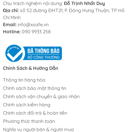
Chịu trách nghiệm nội dung:
Đỗ Trịnh Nhất Duy
Địa chỉ:
số 52 đường ĐHT21, P. Đông Hưng Thuận, TP Hồ
Chí Minh
Email:
info@xsafe.vn
Hotline:
090 9933 258
Chính Sách & Hướng Dẫn
Thông tin hàng hóa
Chính sách bảo mật thông tin
Chính sách vận chuyển & giao nhận
Chính sách kiểm hàng
Chính sách đổi trả & hoàn tiền
Phương thức thanh toán
Nghĩa vụ người bán & người mua