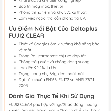
Khai thác và chế biến công nghiệp.
Bảo trì máy móc, thiết bị.
Phòng thí nghiệm và khu vực kỹ thuật.
Làm việc ngoài trời cần chống tia UV.
Ưu Điểm Nổi Bật Của Deltaplus
FUJI2 CLEAR
Thiết kế Goggles ôm kín, tăng khả năng bảo
vệ mắt.
Tròng Polycarbonate chịu va đập tốt.
Chống trầy xước và chống đọng sương.
Lọc đến 99.9% tia UV.
Trọng lượng nhẹ 64g, đeo thoải mái.
Đạt tiêu chuẩn EN166, EN172 và ANSI Z87.1-
2003.
Đánh Giá Thực Tế Khi Sử Dụng
FUJI2 CLEAR phù hợp với người lao động thường
xuyên làm việc trong môi trường có nhiều bụi hoặc