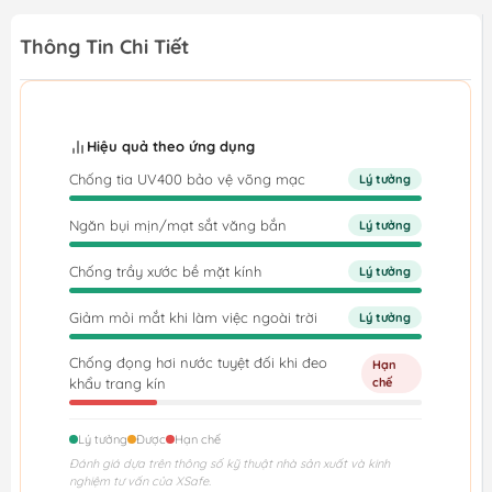
Thông Tin Chi Tiết
Hiệu quả theo ứng dụng
Chống tia UV400 bảo vệ võng mạc
Lý tưởng
Ngăn bụi mịn/mạt sắt văng bắn
Lý tưởng
Chống trầy xước bề mặt kính
Lý tưởng
Giảm mỏi mắt khi làm việc ngoài trời
Lý tưởng
Chống đọng hơi nước tuyệt đối khi đeo
Hạn
khẩu trang kín
chế
Lý tưởng
Được
Hạn chế
Đánh giá dựa trên thông số kỹ thuật nhà sản xuất và kinh
nghiệm tư vấn của XSafe.