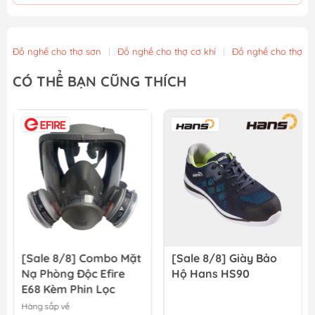
KHẨU TRANG HONEYWELL H910V PLUS N95 (QUA GÁY)
28.000₫
Đồ nghề cho thợ sơn
|
Đồ nghề cho thợ cơ khí
|
Đồ nghề cho thợ x
Khẩu Trang Lọc Độc (MM Đài loan) Bảo Bình 620
CÓ THỂ BẠN CŨNG THÍCH
22.000₫
[Sale 8/8] Khẩu Trang Than Hoạt Tính Evergreen C750V
43.000₫
[Sale 8/8] Combo Mặt
[Sale 8/8] Giày Bảo
Nạ Phòng Độc Efire
Hộ Hans HS90
E68 Kèm Phin Lọc
Hàng sắp về