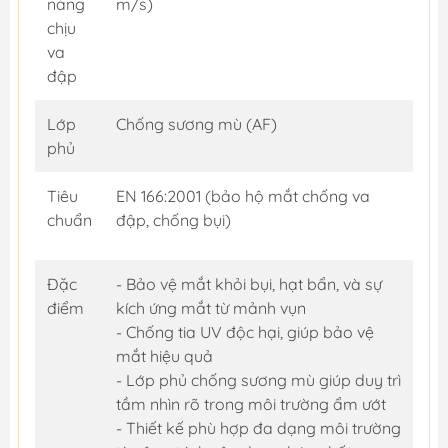
năng
m/s)
chịu
va
đập
Lớp
Chống sương mù (AF)
phủ
Tiêu
EN 166:2001 (bảo hộ mắt chống va
chuẩn
đập, chống bụi)
Đặc
- Bảo vệ mắt khỏi bụi, hạt bẩn, và sự
điểm
kích ứng mắt từ mảnh vụn
- Chống tia UV độc hại, giúp bảo vệ
mắt hiệu quả
- Lớp phủ chống sương mù giúp duy trì
tầm nhìn rõ trong môi trường ẩm ướt
- Thiết kế phù hợp đa dạng môi trường