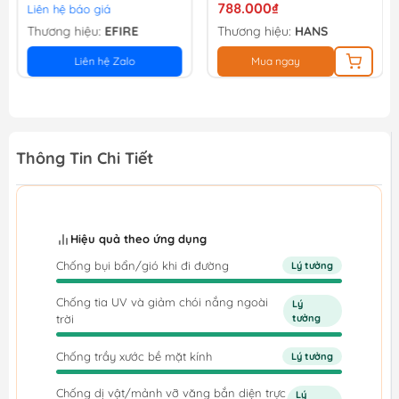
788.000₫
Liên hệ báo giá
Thương hiệu:
EFIRE
Thương hiệu:
HANS
Liên hệ Zalo
Mua ngay
Thông Tin Chi Tiết
Hiệu quả theo ứng dụng
Chống bụi bẩn/gió khi đi đường
Lý tưởng
Chống tia UV và giảm chói nắng ngoài
Lý
trời
tưởng
Chống trầy xước bề mặt kính
Lý tưởng
Chống dị vật/mảnh vỡ văng bắn diện trực
Lý