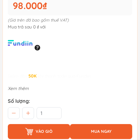
98.000₫
(Giá trên đã bao gồm thuế VAT)
Mua trả sau 0 ₫ với
Giảm đến
50K
khi thanh toán qua Fundiin.
Xem thêm
Số lượng:
VÀO GIỎ
MUA NGAY