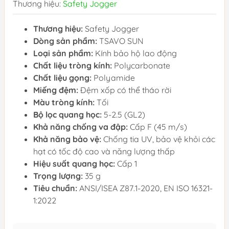
Thương hiệu:
Safety Jogger
Thương hiệu:
Safety Jogger
Dòng sản phẩm:
TSAVO SUN
Loại sản phẩm:
Kính bảo hộ lao động
Chất liệu tròng kính:
Polycarbonate
Chất liệu gọng:
Polyamide
Miếng đệm:
Đệm xốp có thể tháo rời
Màu tròng kính:
Tối
Bộ lọc quang học:
5-2.5 (GL2)
Khả năng chống va đập:
Cấp F (45 m/s)
Khả năng bảo vệ:
Chống tia UV, bảo vệ khỏi các
hạt có tốc độ cao và năng lượng thấp
Hiệu suất quang học:
Cấp 1
Trọng lượng:
35 g
Tiêu chuẩn:
ANSI/ISEA Z87.1-2020, EN ISO 16321-
1:2022