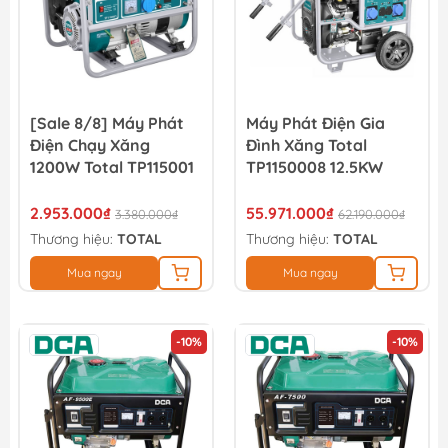
[Sale 8/8] Máy Phát
Máy Phát Điện Gia
Điện Chạy Xăng
Đình Xăng Total
1200W Total TP115001
TP1150008 12.5KW
2.953.000₫
55.971.000₫
3.380.000₫
62.190.000₫
Thương hiệu:
TOTAL
Thương hiệu:
TOTAL
Mua ngay
Mua ngay
-10%
-10%