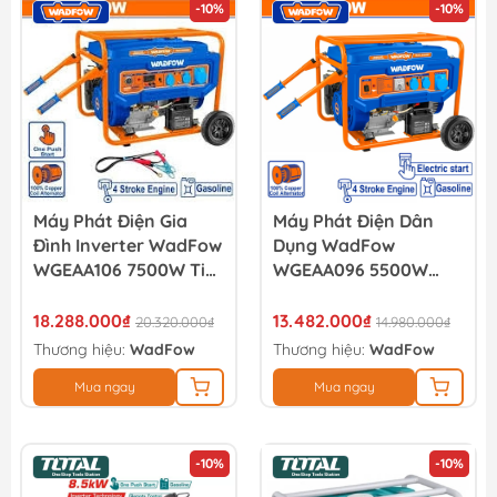
-10%
-10%
Máy Phát Điện Gia
Máy Phát Điện Dân
Đình Inverter WadFow
Dụng WadFow
WGEAA106 7500W Tiết
WGEAA096 5500W
Kiệm Xăng
Chạy Xăng
18.288.000₫
13.482.000₫
20.320.000₫
14.980.000₫
Thương hiệu:
WadFow
Thương hiệu:
WadFow
Mua ngay
Mua ngay
-10%
-10%