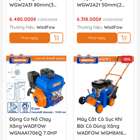
WGW2A31 80mm(3
WGW2A21 50mm(2
Inch)
Inch)
6.480.000₫
6.318.000₫
7.200.000₫
7.020.000₫
Thương hiệu:
WadFow
Thương hiệu:
WadFow
Mua ngay
Mua ngay
-10%
Động Cơ Nổ Chạy
Máy Cắt Cỏ Sục Khí
Xăng WADFOW
Bãi Cỏ Dùng Xăng
WGNAA1706Q 7.0HP
WADFOW WGM8A16
6.5HP (giật Nổ)