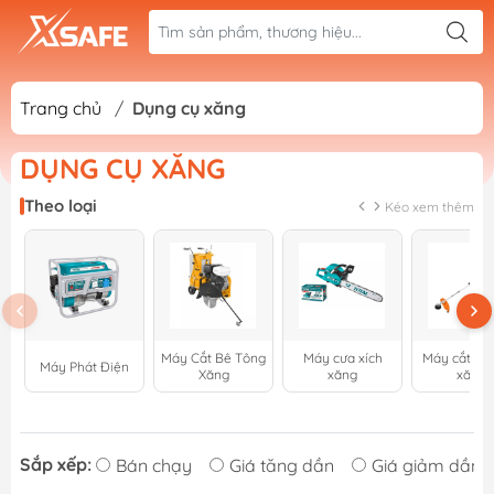
Trang chủ
/
Dụng cụ xăng
DỤNG CỤ XĂNG
Theo loại
Kéo xem thêm
Máy Cắt Bê Tông
Máy cưa xích
Máy cắt cỏ
Máy Phát Điện
Xăng
xăng
xăng
Sắp xếp:
Bán chạy
Giá tăng dần
Giá giảm dần