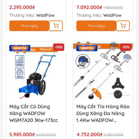
2.295.000₫
7.092.000₫
7.880.000₫
Thương hiệu:
WadFow
Thương hiệu:
WadFow
Mua ngay
Mua ngay
-10%
-10%
Máy Cắt Cỏ Dùng
Máy Cắt Tỉa Hàng Rào
Xăng WADFOW
Dùng Xăng Đa Năng
WGM7A20 3Kw-173cc
1.4Kw WADFOW
WGM4552
5.985.000₫
4.752.000₫
6.650.000₫
5.280.000₫