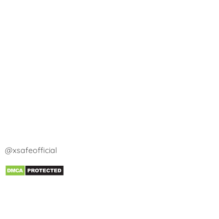
@xsafeofficial