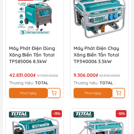
Máy Phát Điện Dùng
Máy Phát Điện Chạy
Xăng Biến Tần Total
Xăng Biến Tần Total
TP585006 8.5kW
TP340006 3.5kW
42.831.000₫
9.306.000₫
47.590.000₫
10.340.000₫
Thương hiệu:
TOTAL
Thương hiệu:
TOTAL
Mua ngay
Mua ngay
-13%
-10%