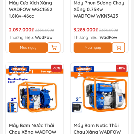
Máy Cưa Xích Xăng
Máy Phun Sương Chạy
WADFOW WGC1552
Xăng 0.75Kw
1.8Kw-46cc
WADFOW WKN3A25
2.097.000₫
3.285.000₫
2.330.000₫
3.650.000₫
Thương hiệu:
WadFow
Thương hiệu:
WadFow
Mua ngay
Mua ngay
-10%
-10%
Máy Bơm Nước Thải
Máy Bơm Nước Thải
Chạy Xăng WADFOW
Chạy Xăng WADFOW