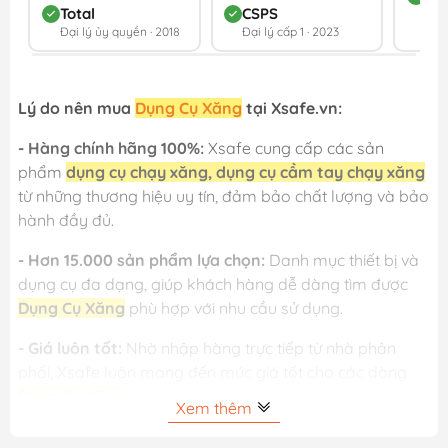
Total
CSPS
Đối 
Đại lý ủy quyền · 2018
Đại lý cấp 1 · 2023
202
Lý do nên mua
Dụng Cụ Xăng
tại Xsafe.vn:
- Hàng chính hãng 100%:
Xsafe cung cấp các sản
phẩm
dụng cụ chạy xăng, dụng cụ cầm tay chạy xăng
từ những thương hiệu uy tín, đảm bảo chất lượng và bảo
hành đầy đủ.
- Hơn 15.000 sản phẩm lựa chọn:
Danh mục thiết bị và
dụng cụ đa dạng, giúp khách hàng dễ dàng tìm được
Dụng Cụ Xăng
phù hợp với nhu cầu sử dụng.
- Giá luôn tốt:
Nhờ nhập hàng trực tiếp từ nhà phân
phối, Xsafe luôn mang đến mức giá tốt cho các dòng
Dụng Cụ Xăng
trên thị trường.
Xem thêm
- Đổi trả 15 ngày – xuất VAT đầy đủ:
Khách hàng yên