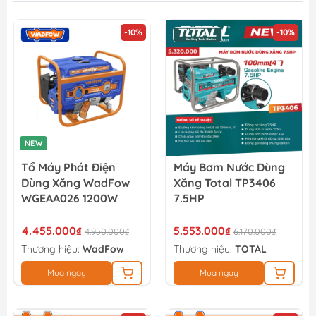
-10%
-10%
NEW
Tổ Máy Phát Điện
Máy Bơm Nước Dùng
Dùng Xăng WadFow
Xăng Total TP3406
WGEAA026 1200W
7.5HP
4.455.000₫
5.553.000₫
4.950.000₫
6.170.000₫
Thương hiệu:
WadFow
Thương hiệu:
TOTAL
Mua ngay
Mua ngay