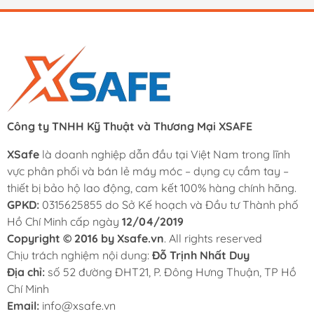
tâm mua sắm với chính sách đổi trả linh hoạt và hỗ trợ
hóa đơn VAT cho cá nhân và doanh nghiệp.
- Giao hàng nhanh:
Hỗ trợ giao hàng nhanh 2 giờ tại
TP.HCM và giao hàng toàn quốc.
Công ty TNHH Kỹ Thuật và Thương Mại XSAFE
XSafe
là doanh nghiệp dẫn đầu tại Việt Nam trong lĩnh
vực phân phối và bán lẻ máy móc – dụng cụ cầm tay –
thiết bị bảo hộ lao động, cam kết 100% hàng chính hãng.
GPKD:
0315625855 do Sở Kế hoạch và Đầu tư Thành phố
Hồ Chí Minh cấp ngày
12/04/2019
Copyright © 2016 by Xsafe.vn
. All rights reserved
Chịu trách nghiệm nội dung:
Đỗ Trịnh Nhất Duy
Địa chỉ:
số 52 đường ĐHT21, P. Đông Hưng Thuận, TP Hồ
Chí Minh
Email:
info@xsafe.vn