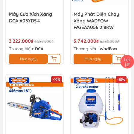
Máy Cưa Xích Xăng
Máy Phát Điện Chạy
DCA A03YD54
Xăng WADFOW
WGEAA056 2.8KW
3.222.000₫
5.742.000₫
3.580.000₫
6.380.000₫
Thương hiệu:
DCA
Thương hiệu:
WadFow
Mua ngay
Mua ngay
-10%
-10%