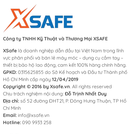
Công ty TNHH Kỹ Thuật và Thương Mại XSAFE
XSafe
là doanh nghiệp dẫn đầu tại Việt Nam trong lĩnh
vực phân phối và bán lẻ máy móc – dụng cụ cầm tay –
thiết bị bảo hộ lao động, cam kết 100% hàng chính hãng.
GPKD:
0315625855 do Sở Kế hoạch và Đầu tư Thành phố
Hồ Chí Minh cấp ngày
12/04/2019
Copyright © 2016 by Xsafe.vn
. All rights reserved
Chịu trách nghiệm nội dung:
Đỗ Trịnh Nhất Duy
Địa chỉ:
số 52 đường ĐHT21, P. Đông Hưng Thuận, TP Hồ
Chí Minh
Email:
info@xsafe.vn
Hotline:
090 9933 258