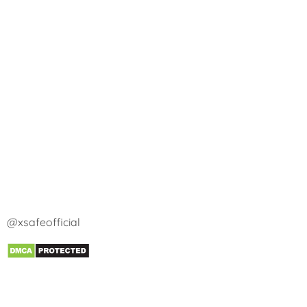
@xsafeofficial