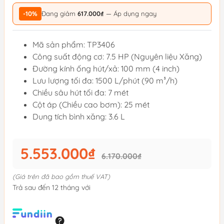
-10%
Đang giảm
617.000₫
— Áp dụng ngay
Mã sản phẩm: TP3406
Công suất động cơ: 7.5 HP (Nguyên liệu Xăng)
Đường kính ống hút/xả: 100 mm (4 inch)
Lưu lượng tối đa: 1500 L/phút (90 m³/h)
Chiều sâu hút tối đa: 7 mét
Cột áp (Chiều cao bơm): 25 mét
Dung tích bình xăng: 3.6 L
5.553.000₫
6.170.000₫
(Giá trên đã bao gồm thuế VAT)
Trả sau đến 12 tháng với