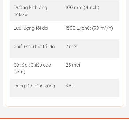
Đường kính ống
100 mm (4 inch)
hút/xả
Lưu lượng tối đa
1500 L/phút (90 m³/h)
Chiều sâu hút tối đa
7 mét
Cột áp (Chiều cao
25 mét
bơm)
Dung tích bình xăng
3.6 L