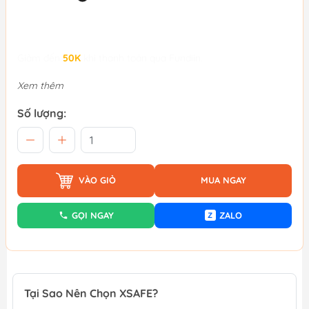
Giảm đến
50K
khi thanh toán qua Fundiin.
Xem thêm
Số lượng:
VÀO GIỎ
MUA NGAY
GỌI NGAY
ZALO
Z
Tại Sao Nên Chọn XSAFE?