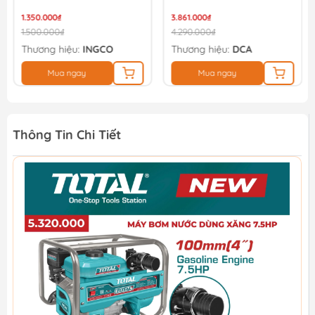
1.350.000₫
3.861.000₫
1.500.000₫
4.290.000₫
Thương hiệu:
INGCO
Thương hiệu:
DCA
Mua ngay
Mua ngay
Thông Tin Chi Tiết