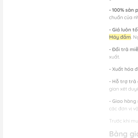
- 100% sản 
chuẩn của nh
- Giá luôn tố
Máy đầm
. N
- Đổi trả mi
xuất.
- Xuất hóa 
- Hỗ trợ trả
gian xét duy
- Giao hàng 
các đơn vị vậ
Trước khi mu
Bảng gi