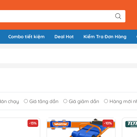
Combo tiết kiệm
Deal Hot
Kiểm Tra Đơn Hàng
Bán chạy
Giá tăng dần
Giá giảm dần
Hàng mới n
-13%
-10%