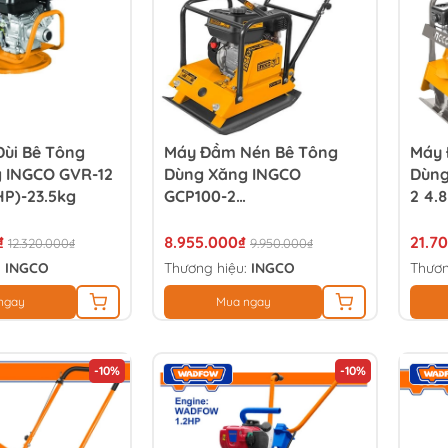
ùi Bê Tông
Máy Đầm Nén Bê Tông
Máy 
 INGCO GVR-12
Dùng Xăng INGCO
Dùng
HP)-23.5kg
GCP100-2
2 4.
4.8Kw(6.5HP)-90kg
₫
8.955.000₫
21.7
12.320.000₫
9.950.000₫
:
INGCO
Thương hiệu:
INGCO
Thươn
ngay
Mua ngay
-10%
-10%