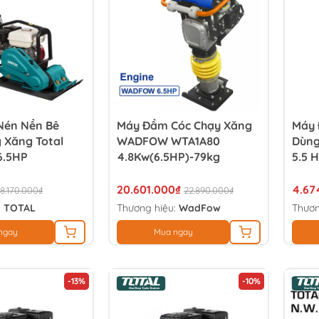
Nén Nền Bê
Máy Đầm Cóc Chạy Xăng
Máy 
 Xăng Total
WADFOW WTA1A80
Dùng
6.5HP
4.8Kw(6.5HP)-79kg
5.5 
20.601.000₫
4.67
8.170.000₫
22.890.000₫
:
TOTAL
Thương hiệu:
WadFow
Thươn
ngay
Mua ngay
-13%
-10%