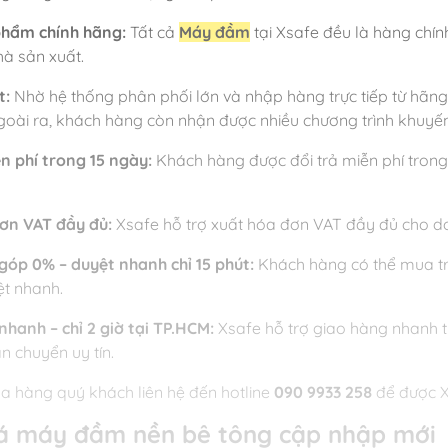
phẩm chính hãng:
Tất cả
Máy đầm
tại Xsafe đều là hàng chín
à sản xuất.
t:
Nhờ hệ thống phân phối lớn và nhập hàng trực tiếp từ hãn
goài ra, khách hàng còn nhận được nhiều chương trình khuyến
ễn phí trong 15 ngày:
Khách hàng được đổi trả miễn phí trong
đơn VAT đầy đủ:
Xsafe hỗ trợ xuất hóa đơn VAT đầy đủ cho do
 góp 0% – duyệt nhanh chỉ 15 phút:
Khách hàng có thể mua trả 
ệt nhanh.
nhanh – chỉ 2 giờ tại TP.HCM:
Xsafe hỗ trợ giao hàng nhanh t
n chuyển uy tín.
a hàng quý khách liên hệ đến hotline
090 9933 258
để được Xs
á máy đầm nền bê tông cập nhập mới