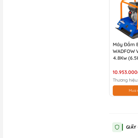
Máy Đầm 
WADFOW 
4.8Kw (6.
10.953.000
Thương hiệu
Mua 
GIẤY