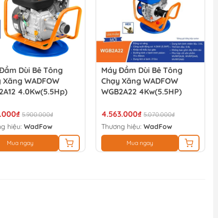
Đầm Dùi Bê Tông
Máy Đầm Dùi Bê Tông
g Xăng WADFOW
Chạy Xăng WADFOW
A12 4.0Kw(5.5Hp)
WGB2A22 4Kw(5.5HP)
0.000₫
4.563.000₫
5.900.000₫
5.070.000₫
g hiệu:
WadFow
Thương hiệu:
WadFow
Mua ngay
Mua ngay