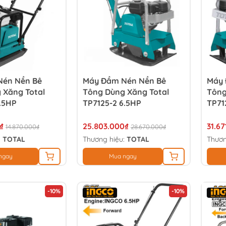
Nén Nền Bê
Máy Đầm Nén Nền Bê
Máy 
 Xăng Total
Tông Dùng Xăng Total
Tông
5.5HP
TP7125-2 6.5HP
TP71
₫
25.803.000₫
31.6
14.870.000₫
28.670.000₫
:
TOTAL
Thương hiệu:
TOTAL
Thươn
ngay
Mua ngay
-10%
-10%