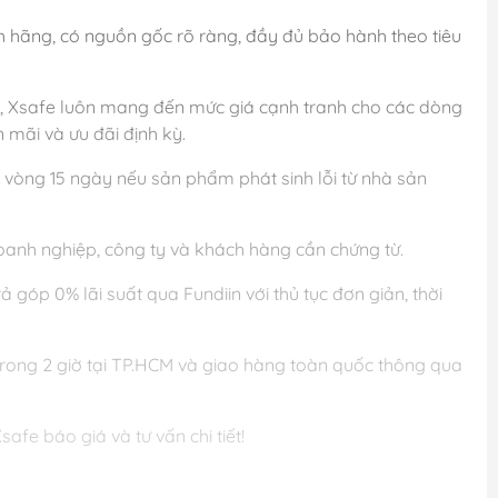
h hãng, có nguồn gốc rõ ràng, đầy đủ bảo hành theo tiêu
g, Xsafe luôn mang đến mức giá cạnh tranh cho các dòng
 mãi và ưu đãi định kỳ.
 vòng 15 ngày nếu sản phẩm phát sinh lỗi từ nhà sản
anh nghiệp, công ty và khách hàng cần chứng từ.
góp 0% lãi suất qua Fundiin với thủ tục đơn giản, thời
rong 2 giờ tại TP.HCM và giao hàng toàn quốc thông qua
afe báo giá và tư vấn chi tiết!