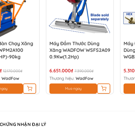
Bàn Chạy Xăng
Máy Đầm Thước Dùng
Máy 
WPM2A100
Xăng WADFOW WSFS2A09
Dùn
5HP)-90kg
0.9Kw(1.2Hp)
WGB2
₫
6.651.000₫
5.31
12.170.000₫
7.390.000₫
:
WadFow
Thương hiệu:
WadFow
Thươn
ngay
Mua ngay
 CHỨNG NHẬN ĐẠI LÝ