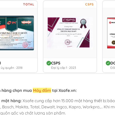
TOTAL
CSPS
l
CSPS
D
ý ủy quyền · 2018
Đại lý cấp 1 · 2023
Đối
h hàng chọn mua
Máy đầm
tại Xsafe.vn:
0 mặt hàng:
Xsafe cung cấp hơn 15.000 mặt hàng thiết bị bảo
, Bosch, Makita, Total, Dewalt, Ingco, Kapro, Workpro,... Khi 
nguồn gốc và chất lượng sản phẩm.