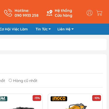
Hotline:
Hệ thống
090 9933 258
Cửa hàng
Cơ Hội Việc Làm
Tin Tức
Liên Hệ
hất
Hàng cũ nhất
-13%
-10%