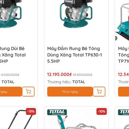
ung Dùi Bê
Máy Đầm Rung Bê Tông
Máy 
 Xăng Total
Dùng Xăng Total TP630-1
Tông
.5HP
5.5HP
TP71
12.195.000₫
12.3
4.420.000₫
13.550.000₫
:
TOTAL
Thương hiệu:
TOTAL
Thươn
ngay
Mua ngay
-13%
-10%