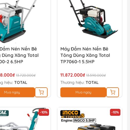
Đầm Nén Nền Bê
Máy Đầm Nén Nền Bê
 Dùng Xăng Total
Tông Dùng Xăng Total
00-2 6.5HP
TP7060-1 5.5HP
48.000₫
11.872.000₫
13.720.000₫
13.590.000₫
g hiệu:
TOTAL
Thương hiệu:
TOTAL
Mua ngay
Mua ngay
-10%
-10%