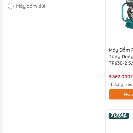
Máy đầm dùi
Máy đầm nén
Máy đầm rung
Máy Đầm R
Tông Dùng
TP630-2 5
3.862.000₫
Thương hiệu
Mua 