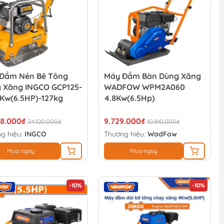
Đầm Nén Bê Tông
Máy Đầm Bàn Dùng Xăng
 Xăng INGCO GCP125-
WADFOW WPM2A060
8Kw(6.5HP)-127kg
4.8Kw(6.5Hp)
08.000₫
9.729.000₫
24.120.000₫
10.810.000₫
g hiệu:
INGCO
Thương hiệu:
WadFow
Mua ngay
Mua ngay
-10%
-10%