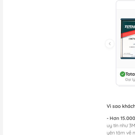
Tota
Đại l
Vì sao khác
- Hơn 15.00
uy tín như 3M
yên tâm về 