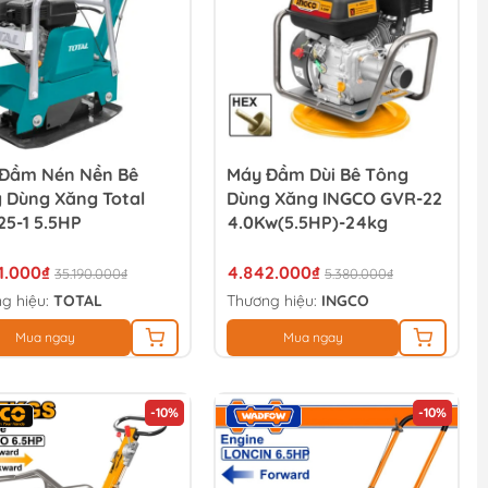
Đầm Nén Nền Bê
Máy Đầm Dùi Bê Tông
 Dùng Xăng Total
Dùng Xăng INGCO GVR-22
25-1 5.5HP
4.0Kw(5.5HP)-24kg
71.000₫
4.842.000₫
35.190.000₫
5.380.000₫
g hiệu:
TOTAL
Thương hiệu:
INGCO
Mua ngay
Mua ngay
-10%
-10%