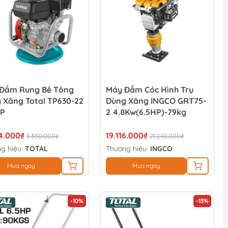
Đầm Rung Bê Tông
Máy Đầm Cóc Hình Trụ
 Xăng Total TP630-22
Dùng Xăng INGCO GRT75-
HP
2 4.8Kw(6.5HP)-79kg
4.000₫
19.116.000₫
5.350.000₫
21.240.000₫
g hiệu:
TOTAL
Thương hiệu:
INGCO
Mua ngay
Mua ngay
-10%
-13%