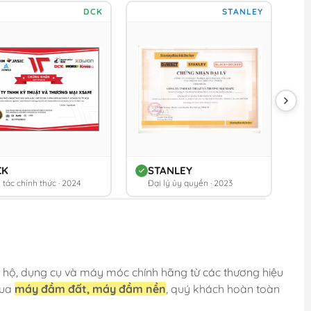
DCK
STANLEY
CK
STANLEY
 tác chính thức · 2024
Đại lý ủy quyền · 2023
 hộ, dụng cụ và máy móc chính hãng từ các thương hiệu
mua
máy đầm đất, máy đầm nền
, quý khách hoàn toàn