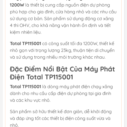
1200W
là thiết bị cung cấp nguồn điện dự phòng
phù hợp cho gia đình, cửa hàng nhỏ và các nhu cầu
sử dụng cơ bản. Sản phẩm sử dụng động cơ xăng
4 thì OHV, cho khả năng vận hành ổn định và tiết
kiệm nhiên liệu.
Total TP115001
có công suất tối đa 1200W, thiết kế
nhỏ gọn với trọng lượng 23kg, thuận tiện di chuyển
và sử dụng trong nhiều môi trường khác nhau.
Đặc Điểm Nổi Bật Của Máy Phát
Điện Total TP115001
Total TP115001
là dòng máy phát điện chạy xăng
dành cho nhu cầu cấp điện dự phòng tại gia đình
và các khu vực nhỏ.
Sản phẩm sở hữu thiết kế đơn giản, dễ khởi động
và đáp ứng tốt các thiết bị điện công suất vừa và
nhỏ.