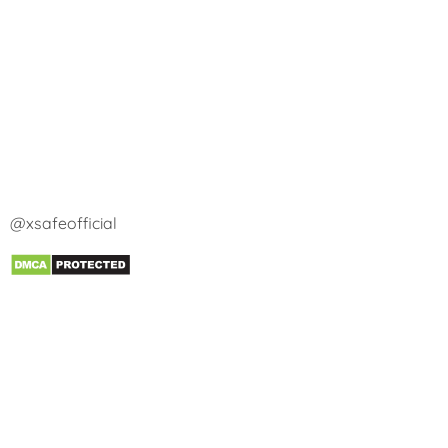
@xsafeofficial