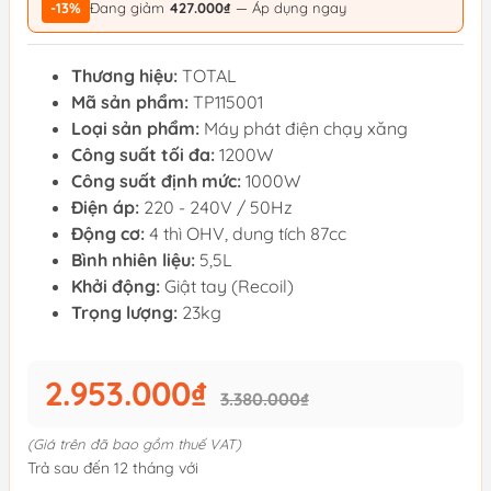
-13%
Đang giảm
427.000₫
— Áp dụng ngay
Thương hiệu:
TOTAL
Mã sản phẩm:
TP115001
Loại sản phẩm:
Máy phát điện chạy xăng
Công suất tối đa:
1200W
Công suất định mức:
1000W
Điện áp:
220 - 240V / 50Hz
Động cơ:
4 thì OHV, dung tích 87cc
Bình nhiên liệu:
5,5L
Khởi động:
Giật tay (Recoil)
Trọng lượng:
23kg
2.953.000₫
3.380.000₫
(Giá trên đã bao gồm thuế VAT)
Trả sau đến 12 tháng với