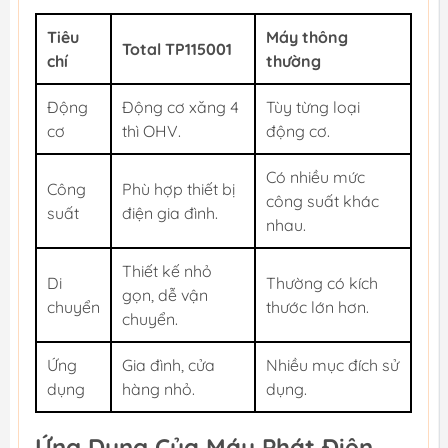
Tiêu
Máy thông
Total TP115001
chí
thường
Động
Động cơ xăng 4
Tùy từng loại
cơ
thì OHV.
động cơ.
Có nhiều mức
Công
Phù hợp thiết bị
công suất khác
suất
điện gia đình.
nhau.
Thiết kế nhỏ
Di
Thường có kích
gọn, dễ vận
chuyển
thước lớn hơn.
chuyển.
Ứng
Gia đình, cửa
Nhiều mục đích sử
dụng
hàng nhỏ.
dụng.
Ứng Dụng Của Máy Phát Điện