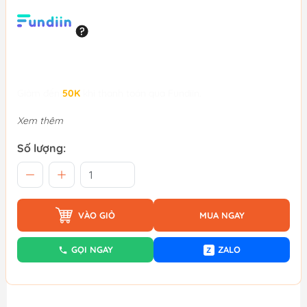
Giảm đến
50K
khi thanh toán qua Fundiin.
Xem thêm
Số lượng:
VÀO GIỎ
MUA NGAY
GỌI NGAY
ZALO
Z