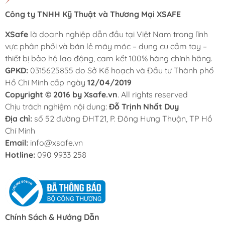
Công ty TNHH Kỹ Thuật và Thương Mại XSAFE
XSafe
là doanh nghiệp dẫn đầu tại Việt Nam trong lĩnh
vực phân phối và bán lẻ máy móc – dụng cụ cầm tay –
thiết bị bảo hộ lao động, cam kết 100% hàng chính hãng.
GPKD:
0315625855 do Sở Kế hoạch và Đầu tư Thành phố
Hồ Chí Minh cấp ngày
12/04/2019
Copyright © 2016 by Xsafe.vn
. All rights reserved
Chịu trách nghiệm nội dung:
Đỗ Trịnh Nhất Duy
Địa chỉ:
số 52 đường ĐHT21, P. Đông Hưng Thuận, TP Hồ
Chí Minh
Email:
info@xsafe.vn
Hotline:
090 9933 258
Chính Sách & Hướng Dẫn