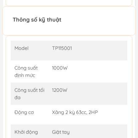
Thông số kỹ thuật
Model
TP115001
Công suất
1000W
định mức
Công suất tối
1200W
đa
Động cơ
Xăng 2 kỳ 63cc, 2HP
Khởi động
Giật tay