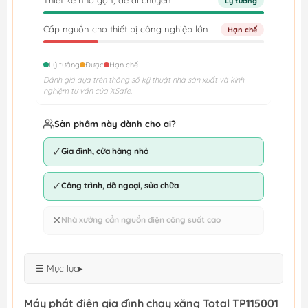
Thiết kế nhỏ gọn, dễ di chuyển
Lý tưởng
Cấp nguồn cho thiết bị công nghiệp lớn
Hạn chế
Lý tưởng
Được
Hạn chế
Đánh giá dựa trên thông số kỹ thuật nhà sản xuất và kinh
nghiệm tư vấn của XSafe.
Sản phẩm này dành cho ai?
✓
Gia đình, cửa hàng nhỏ
✓
Công trình, dã ngoại, sửa chữa
✕
Nhà xưởng cần nguồn điện công suất cao
☰ Mục lục
▸
Máy phát điện gia đình chạy xăng Total TP115001