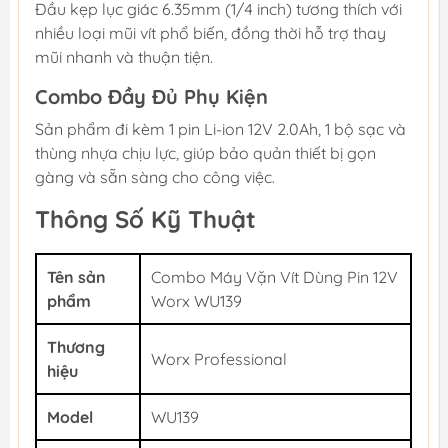
Đầu kẹp lục giác 6.35mm (1/4 inch) tương thích với
nhiều loại mũi vít phổ biến, đồng thời hỗ trợ thay
mũi nhanh và thuận tiện.
Combo Đầy Đủ Phụ Kiện
Sản phẩm đi kèm 1 pin Li-ion 12V 2.0Ah, 1 bộ sạc và
thùng nhựa chịu lực, giúp bảo quản thiết bị gọn
gàng và sẵn sàng cho công việc.
Thông Số Kỹ Thuật
Tên sản
Combo Máy Vặn Vít Dùng Pin 12V
phẩm
Worx WU139
Thương
Worx Professional
hiệu
Model
WU139