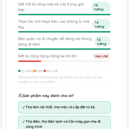
Siết mở bu lông nhẹ và vừa trong góc
Lý
hẹp
tưởng
Thao tác linh hoạt trên cao không lo mỏi
Lý
tay
tưởng
Bảo quản và di chuyển dễ dàng với thùng
Lý
đựng đi kèm
tưởng
Siết bu lông hạng nặng/xe tải lớn
Hạn chế
Lý tưởng
Được
Hạn chế
Đánh giá dựa trên thông số kỹ thuật nhà sản xuất và kinh
nghiệm tư vấn của XSafe.
Sản phẩm này dành cho ai?
✓
Thợ làm nội thất, thợ mộc và Lắp đặt tủ kệ
✓
Thợ điện, thợ điện lạnh và Cần máy gọn nhẹ đi
công trình