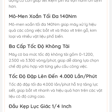
động cơ còn giúp tiết kiệm pin và vận hành ổn định
hơn.
Mô-Men Xoắn Tối Đa 140Nm
Mô-men xoắn tối đa 140Nm giúp máy xử lý hiệu
quả các công việc bắt vít và tháo vít trên gỗ, kim
loại và nhiều vật liệu phổ biến.
Ba Cấp Tốc Độ Không Tải
Máy có ba mức tốc độ không tải gồm 0–1.200,
2.500 và 3.300 vòng/phút, giúp dễ dàng lựa chọn
chế độ phù hợp với từng yêu cầu công việc.
Tốc Độ Đập Lên Đến 4.000 Lần/Phút
Tốc độ đập tối đa 4.000 lần/phút hỗ trợ tăng lực
siết, giúp bắt vít nhanh và hiệu quả hơn trên các vật
liệu có độ cứng cao.
Đầu Kẹp Lục Giác 1/4 Inch