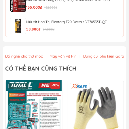
155.000₫
182.000₫
Mũi Vít Hoa Thị Flextorq T20 Dewalt DT70533T-QZ
58.880₫
64.000₫
Mũi Vít Chống Trượt Amaxtools HEX-90CT
56.900₫
Đồ nghề cho thợ mộc
|
Máy vặn vít Pin
|
Dụng cụ, phụ kiện Gara ô 
Mũi Vít Chống Trượt Amaxtools HEX-75CT
CÓ THỂ BẠN CŨNG THÍCH
49.900₫
-10%
Mũi Vít Chống Trượt Amaxtools HEX-65CT
44.900₫