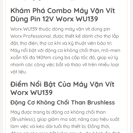
Khám Phá Combo Máy Vặn Vít
Dùng Pin 12V Worx WU139
Worx WU139 thuộc dòng máy vặn vít dùng pin
Worx Professional, được thiết kế dành cho thợ lắp
đặt, thợ điện, thợ cơ khí và kỹ thuật viên bảo trì.
Máy nổi bật với động cơ không chổi than, mô-men
xoắn tối đa 140Nm cùng ba cấp tốc độ, giúp xử lý
nhanh các công việc bắt và tháo vít trên nhiều loại
vật liệu.
Điểm Nổi Bật Của Máy Vặn Vít
Worx WU139
Động Cơ Không Chổi Than Brushless
Máy được trang bị động cơ không chổi than
(Brushless), giúp giảm ma sát, nâng cao hiệu suất
làm việc và kéo dài tuổi thọ thiết bị. Đồng thời,