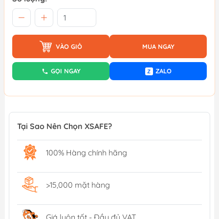
VÀO GIỎ
MUA NGAY
GỌI NGAY
ZALO
Z
Tại Sao Nên Chọn XSAFE?
100% Hàng chính hãng
>15,000 mặt hàng
Giá luôn tốt - Đầy đủ VAT