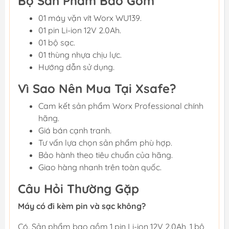
Bộ Sản Phẩm Bao Gồm
01 máy vặn vít Worx WU139.
01 pin Li-ion 12V 2.0Ah.
01 bộ sạc.
01 thùng nhựa chịu lực.
Hướng dẫn sử dụng.
Vì Sao Nên Mua Tại Xsafe?
Cam kết sản phẩm Worx Professional chính
hãng.
Giá bán cạnh tranh.
Tư vấn lựa chọn sản phẩm phù hợp.
Bảo hành theo tiêu chuẩn của hãng.
Giao hàng nhanh trên toàn quốc.
Câu Hỏi Thường Gặp
Máy có đi kèm pin và sạc không?
Có. Sản phẩm bao gồm 1 pin Li-ion 12V 2.0Ah, 1 bộ