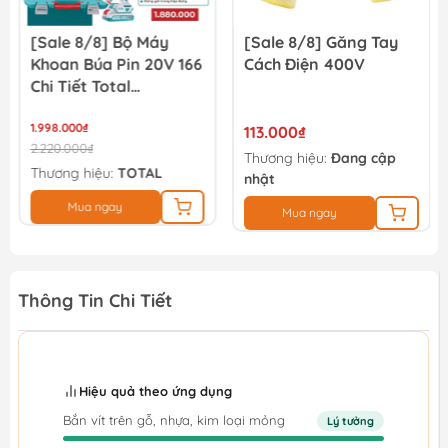
[Sale 8/8] Bộ Máy
[Sale 8/8] Găng Tay
Khoan Búa Pin 20V 166
Cách Điện 400V
Chi Tiết Total
TIDLI20668
THKTHP41667
1.998.000₫
113.000₫
2.220.000₫
Thương hiệu:
Đang cập
Thương hiệu:
TOTAL
nhật
Mua ngay
Mua ngay
Thông Tin Chi Tiết
Hiệu quả theo ứng dụng
Bắn vít trên gỗ, nhựa, kim loại mỏng
Lý tưởng