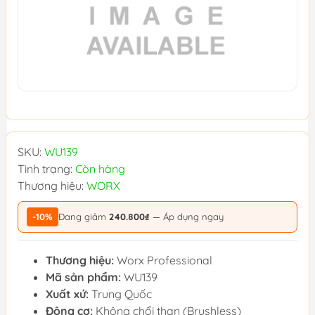
SKU:
WU139
Tình trạng:
Còn hàng
Thương hiệu:
WORX
-10%
Đang giảm
240.800₫
— Áp dụng ngay
Thương hiệu:
Worx Professional
Mã sản phẩm:
WU139
Xuất xứ:
Trung Quốc
Động cơ:
Không chổi than (Brushless)