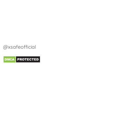
@xsafeofficial