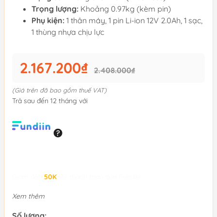
Trọng lượng:
Khoảng 0.97kg (kèm pin)
Phụ kiện:
1 thân máy, 1 pin Li-ion 12V 2.0Ah, 1 sạc,
1 thùng nhựa chịu lực
2.167.200₫
2.408.000₫
(Giá trên đã bao gồm thuế VAT)
Trả sau đến 12 tháng với
Giảm đến
50K
khi thanh toán qua Fundiin.
Xem thêm
Số lượng: