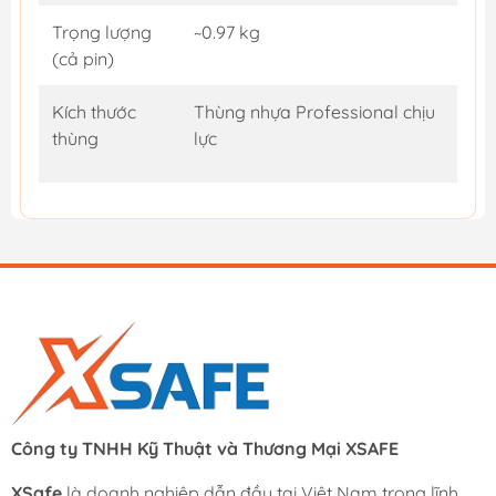
Trọng lượng
~0.97 kg
(cả pin)
Kích thước
Thùng nhựa Professional chịu
thùng
lực
Công ty TNHH Kỹ Thuật và Thương Mại XSAFE
XSafe
là doanh nghiệp dẫn đầu tại Việt Nam trong lĩnh