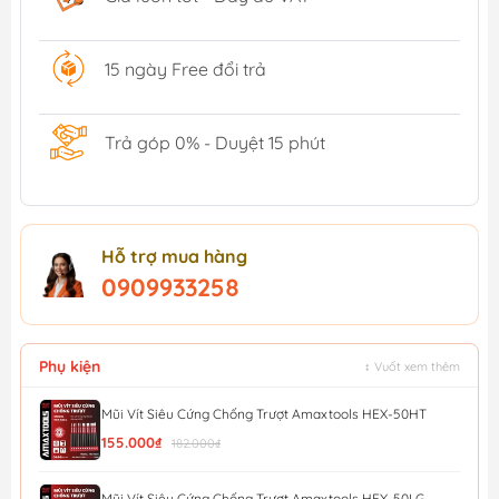
15 ngày Free đổi trả
Trả góp 0% - Duyệt 15 phút
Hỗ trợ mua hàng
0909933258
Phụ kiện
↕ Vuốt xem thêm
Mũi Vít Siêu Cứng Chống Trượt Amaxtools HEX-50HT
155.000₫
182.000₫
Mũi Vít Siêu Cứng Chống Trượt Amaxtools HEX-50LG