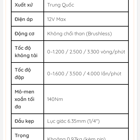
Xuất xứ
Trung Quốc
Điện áp
12V Max
Động cơ
Không chổi than (Brushless)
Tốc độ
0–1.200 / 2.500 / 3.300 vòng/phút
không tải
Tốc độ
0–1.600 / 3.500 / 4.000 lần/phút
đập
Mô-men
xoắn tối
140Nm
đa
Đầu kẹp
Lục giác 6.35mm (1/4")
Trọng
Khoảng 0.97kg (kèm pin)