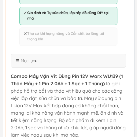
✓
Gia đình và Tự sửa chữa, lắp ráp đồ dùng DIY tại
nhà
✕
Thợ cơ khí hạng nặng và Cần siết bu lông tải
trọng lớn
☰ Mục lục
▸
Combo Máy Vặn Vít Dùng Pin 12V Worx WU139 (1
Thân Máy + 1 Pin 2.0Ah + 1 Sạc + 1 Thùng)
là giải
pháp hỗ trợ bắt và tháo vít hiệu quả cho các công
việc lắp đặt, sửa chữa và bảo trì. Máy sử dụng pin
Li-ion 12V Max kết hợp động cơ không chổi than,
mang lại khả năng vận hành mạnh mẽ, ổn định và
tiết kiệm năng lượng. Bộ sản phẩm đi kèm 1 pin
2.0Ah, 1 sạc và thùng nhựa chịu lực, giúp người dùng
làm việc ngay sau khi mở hộp.