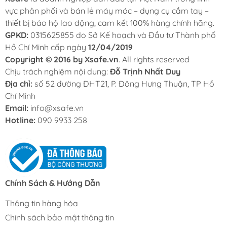
vực phân phối và bán lẻ máy móc – dụng cụ cầm tay –
thiết bị bảo hộ lao động, cam kết 100% hàng chính hãng.
GPKD:
0315625855 do Sở Kế hoạch và Đầu tư Thành phố
Hồ Chí Minh cấp ngày
12/04/2019
Copyright © 2016 by Xsafe.vn
. All rights reserved
Chịu trách nghiệm nội dung:
Đỗ Trịnh Nhất Duy
Địa chỉ:
số 52 đường ĐHT21, P. Đông Hưng Thuận, TP Hồ
Chí Minh
Email:
info@xsafe.vn
Hotline:
090 9933 258
Chính Sách & Hướng Dẫn
Thông tin hàng hóa
Chính sách bảo mật thông tin