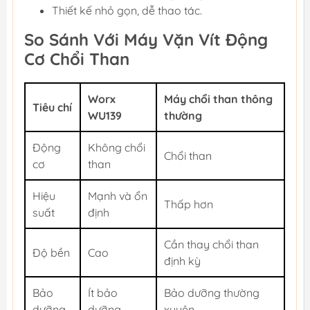
Thiết kế nhỏ gọn, dễ thao tác.
So Sánh Với Máy Vặn Vít Động
Cơ Chổi Than
Worx
Máy chổi than thông
Tiêu chí
WU139
thường
Động
Không chổi
Chổi than
cơ
than
Hiệu
Mạnh và ổn
Thấp hơn
suất
định
Cần thay chổi than
Độ bền
Cao
định kỳ
Bảo
Ít bảo
Bảo dưỡng thường
dưỡng
dưỡng
xuyên