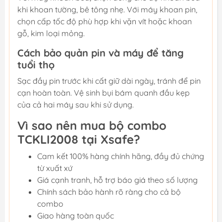
khi khoan tường, bê tông nhẹ. Với máy khoan pin,
chọn cấp tốc độ phù hợp khi vặn vít hoặc khoan
gỗ, kim loại mỏng.
Cách bảo quản pin và máy để tăng
tuổi thọ
Sạc đầy pin trước khi cất giữ dài ngày, tránh để pin
cạn hoàn toàn. Vệ sinh bụi bám quanh đầu kẹp
của cả hai máy sau khi sử dụng.
Vì sao nên mua bộ combo
TCKLI2008 tại Xsafe?
Cam kết 100% hàng chính hãng, đầy đủ chứng
từ xuất xứ
Giá cạnh tranh, hỗ trợ báo giá theo số lượng
Chính sách bảo hành rõ ràng cho cả bộ
combo
Giao hàng toàn quốc