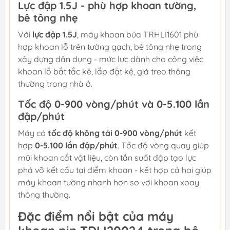
Lực đập 1.5J - phù hợp khoan tường,
bê tông nhẹ
Với
lực đập 1.5J
, máy khoan búa TRHLI1601 phù
hợp khoan lỗ trên tường gạch, bê tông nhẹ trong
xây dựng dân dụng - mức lực dành cho công việc
khoan lỗ bắt tắc kê, lắp đặt kệ, giá treo thông
thường trong nhà ở.
Tốc độ 0-900 vòng/phút và 0-5.100 lần
đập/phút
Máy có
tốc độ không tải 0-900 vòng/phút
kết
hợp
0-5.100 lần đập/phút
. Tốc độ vòng quay giúp
mũi khoan cắt vật liệu, còn tần suất đập tạo lực
phá vỡ kết cấu tại điểm khoan - kết hợp cả hai giúp
máy khoan tường nhanh hơn so với khoan xoay
thông thường.
Đặc điểm nổi bật của máy