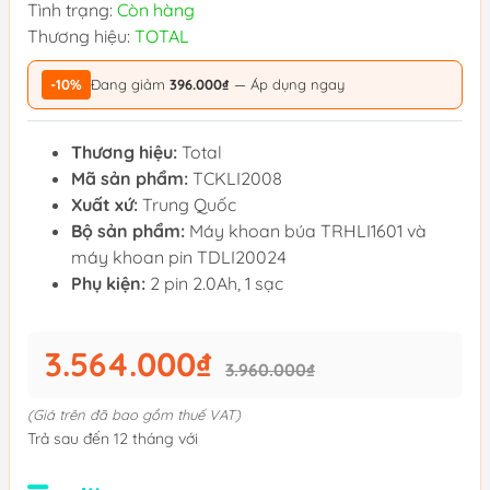
Tình trạng:
Còn hàng
Thương hiệu:
TOTAL
-10%
Đang giảm
396.000₫
— Áp dụng ngay
Thương hiệu:
Total
Mã sản phẩm:
TCKLI2008
Xuất xứ:
Trung Quốc
Bộ sản phẩm:
Máy khoan búa TRHLI1601 và
máy khoan pin TDLI20024
Phụ kiện:
2 pin 2.0Ah, 1 sạc
3.564.000₫
3.960.000₫
(Giá trên đã bao gồm thuế VAT)
Trả sau đến 12 tháng với