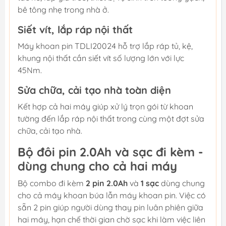
bê tông nhẹ trong nhà ở.
Siết vít, lắp ráp nội thất
Máy khoan pin TDLI20024 hỗ trợ lắp ráp tủ, kệ,
khung nội thất cần siết vít số lượng lớn với lực
45Nm.
Sửa chữa, cải tạo nhà toàn diện
Kết hợp cả hai máy giúp xử lý trọn gói từ khoan
tường đến lắp ráp nội thất trong cùng một đợt sửa
chữa, cải tạo nhà.
Bộ đôi pin 2.0Ah và sạc đi kèm -
dùng chung cho cả hai máy
Bộ combo đi kèm
2 pin 2.0Ah
và
1 sạc
dùng chung
cho cả máy khoan búa lẫn máy khoan pin. Việc có
sẵn 2 pin giúp người dùng thay pin luân phiên giữa
hai máy, hạn chế thời gian chờ sạc khi làm việc liên