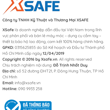
Công ty TNHH Kỹ Thuật và Thương Mại XSAFE
XSafe
là doanh nghiệp dẫn đầu tại Việt Nam trong lĩnh
vực phân phối và bán lẻ máy móc – dụng cụ cầm tay –
thiết bị bảo hộ lao động, cam kết 100% hàng chính hãng.
GPKD:
0315625855 do Sở Kế hoạch và Đầu tư Thành phố
Hồ Chí Minh cấp ngày
12/04/2019
Copyright © 2016 by Xsafe.vn
. All rights reserved
Chịu trách nghiệm nội dung:
Đỗ Trịnh Nhất Duy
Địa chỉ:
số 52 đường ĐHT21, P. Đông Hưng Thuận, TP Hồ
Chí Minh
Email:
info@xsafe.vn
Hotline:
090 9933 258