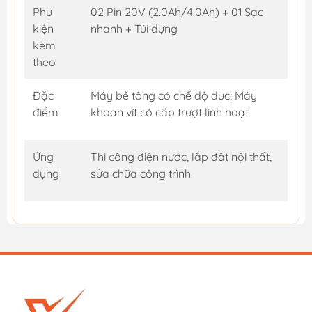
Phụ
02 Pin 20V (2.0Ah/4.0Ah) + 01 Sạc
kiện
nhanh + Túi đựng
kèm
theo
Đặc
Máy bê tông có chế độ đục; Máy
điểm
khoan vít có cấp trượt linh hoạt
Ứng
Thi công điện nước, lắp đặt nội thất,
dụng
sửa chữa công trình