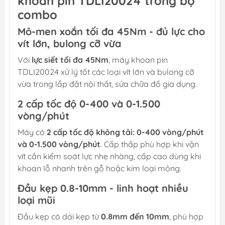
khoan pin TDLI20024 trong bộ
combo
Mô-men xoắn tối đa 45Nm - đủ lực cho
vít lớn, bulong cỡ vừa
Với
lực siết tối đa 45Nm
, máy khoan pin
TDLI20024 xử lý tốt các loại vít lớn và bulong cỡ
vừa trong lắp đặt nội thất, sửa chữa đồ gia dụng.
2 cấp tốc độ 0-400 và 0-1.500
vòng/phút
Máy có
2 cấp tốc độ không tải: 0-400 vòng/phút
và 0-1.500 vòng/phút
. Cấp thấp phù hợp khi vặn
vít cần kiểm soát lực nhẹ nhàng, cấp cao dùng khi
khoan lỗ nhanh trên gỗ hoặc kim loại mỏng.
Đầu kẹp 0.8-10mm - linh hoạt nhiều
loại mũi
Đầu kẹp có dải kẹp từ
0.8mm đến 10mm
, phù hợp