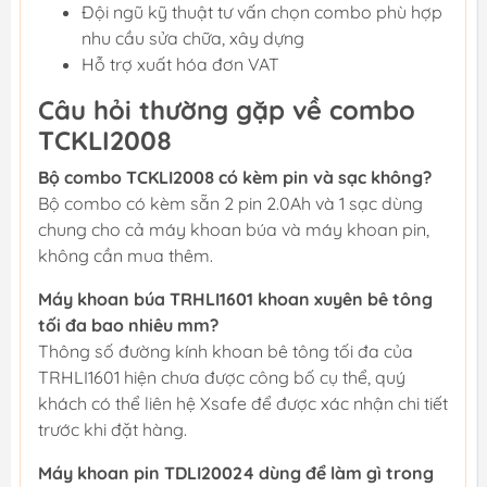
Đội ngũ kỹ thuật tư vấn chọn combo phù hợp
nhu cầu sửa chữa, xây dựng
Hỗ trợ xuất hóa đơn VAT
Câu hỏi thường gặp về combo
TCKLI2008
Bộ combo TCKLI2008 có kèm pin và sạc không?
Bộ combo có kèm sẵn 2 pin 2.0Ah và 1 sạc dùng
chung cho cả máy khoan búa và máy khoan pin,
không cần mua thêm.
Máy khoan búa TRHLI1601 khoan xuyên bê tông
tối đa bao nhiêu mm?
Thông số đường kính khoan bê tông tối đa của
TRHLI1601 hiện chưa được công bố cụ thể, quý
khách có thể liên hệ Xsafe để được xác nhận chi tiết
trước khi đặt hàng.
Máy khoan pin TDLI20024 dùng để làm gì trong