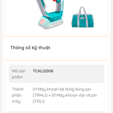
Thông số kỹ thuật
Mã sản
TCKLI2008
phẩm
Thành
01 Máy khoan bê tông dùng pin
phần
(TRHLI) + 01 Máy khoan vặn vít pin
máy
(TDLI)