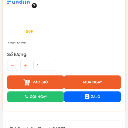
Giảm đến
50K
khi thanh toán qua Fundiin.
Xem thêm
Số lượng:
VÀO GIỎ
MUA NGAY
GỌI NGAY
ZALO
Z