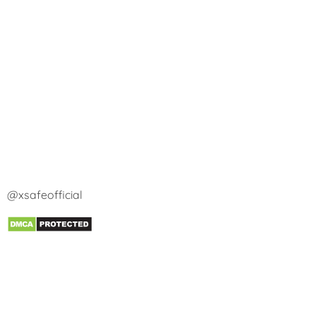
@xsafeofficial