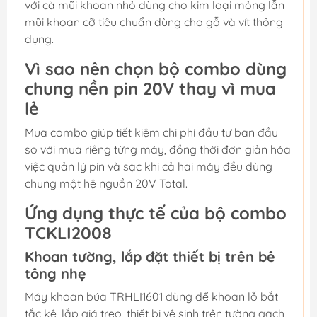
với cả mũi khoan nhỏ dùng cho kim loại mỏng lẫn
mũi khoan cỡ tiêu chuẩn dùng cho gỗ và vít thông
dụng.
Vì sao nên chọn bộ combo dùng
chung nền pin 20V thay vì mua
lẻ
Mua combo giúp tiết kiệm chi phí đầu tư ban đầu
so với mua riêng từng máy, đồng thời đơn giản hóa
việc quản lý pin và sạc khi cả hai máy đều dùng
chung một hệ nguồn 20V Total.
Ứng dụng thực tế của bộ combo
TCKLI2008
Khoan tường, lắp đặt thiết bị trên bê
tông nhẹ
Máy khoan búa TRHLI1601 dùng để khoan lỗ bắt
tắc kê, lắp giá treo, thiết bị vệ sinh trên tường gạch,