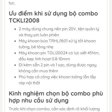
tục.
Ưu điểm khi sử dụng bộ combo
TCKLI2008
2 máy dùng chung nền pin 20V, tiện quản lý
và thay pin luân phiên
Máy khoan búa TRHLI1601 xử lý tốt khoan
tường, bê tông nhẹ
Máy khoan pin TDLI20024 có lực siết 45Nm,
đầu kẹp linh hoạt 0.8-10mm
Đi kèm sẵn 2 pin và 1 sạc, dùng được ngay
không cần mua thêm
Phù hợp cả công việc khoan tường lẫn lắp
ráp nội thất
Kinh nghiệm chọn bộ combo phù
hợp nhu cầu sử dụng
Trước khi chọn combo, cần xác định rõ khối lượng