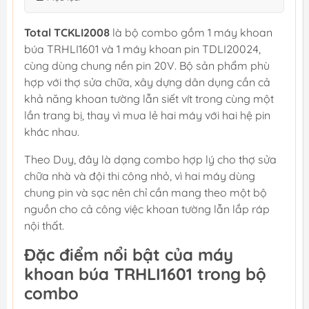
Total TCKLI2008
là bộ combo gồm 1 máy khoan
búa TRHLI1601 và 1 máy khoan pin TDLI20024,
cùng dùng chung nền pin 20V. Bộ sản phẩm phù
hợp với thợ sửa chữa, xây dựng dân dụng cần cả
khả năng khoan tường lẫn siết vít trong cùng một
lần trang bị, thay vì mua lẻ hai máy với hai hệ pin
khác nhau.
Theo Duy, đây là dạng combo hợp lý cho thợ sửa
chữa nhà và đội thi công nhỏ, vì hai máy dùng
chung pin và sạc nên chỉ cần mang theo một bộ
nguồn cho cả công việc khoan tường lẫn lắp ráp
nội thất.
Đặc điểm nổi bật của máy
khoan búa TRHLI1601 trong bộ
combo