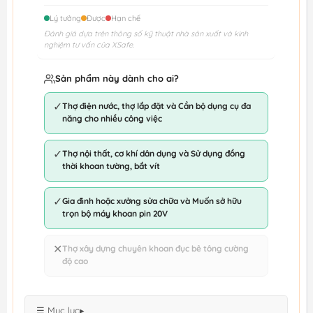
Lý tưởng
Được
Hạn chế
Đánh giá dựa trên thông số kỹ thuật nhà sản xuất và kinh
nghiệm tư vấn của XSafe.
Sản phẩm này dành cho ai?
✓
Thợ điện nước, thợ lắp đặt và Cần bộ dụng cụ đa
năng cho nhiều công việc
✓
Thợ nội thất, cơ khí dân dụng và Sử dụng đồng
thời khoan tường, bắt vít
✓
Gia đình hoặc xưởng sửa chữa và Muốn sở hữu
trọn bộ máy khoan pin 20V
✕
Thợ xây dựng chuyên khoan đục bê tông cường
độ cao
☰ Mục lục
▸