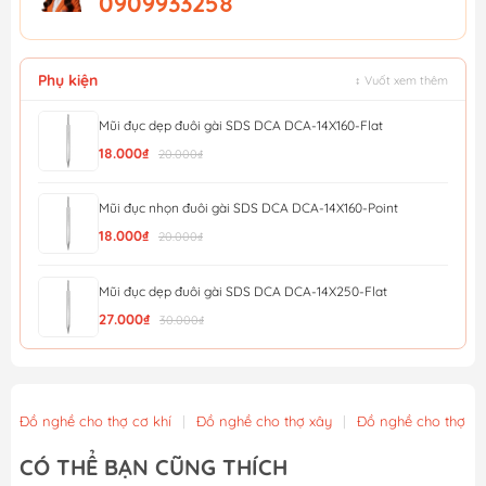
0909933258
Phụ kiện
↕ Vuốt xem thêm
Mũi đục dẹp đuôi gài SDS DCA DCA-14X160-Flat
18.000₫
20.000₫
Mũi đục nhọn đuôi gài SDS DCA DCA-14X160-Point
18.000₫
20.000₫
Mũi đục dẹp đuôi gài SDS DCA DCA-14X250-Flat
27.000₫
30.000₫
Mũi đục nhọn đuôi gài SDS DCA DCA-14X250-Point
27.000₫
30.000₫
Đồ nghề cho thợ cơ khí
|
Đồ nghề cho thợ xây
|
Đồ nghề cho thợ m
Mũi Đục Dẹp Đuôi Gài 14X250X20Mm Wgz1202 - Wadfow
CÓ THỂ BẠN CŨNG THÍCH
27.900₫
31.000₫