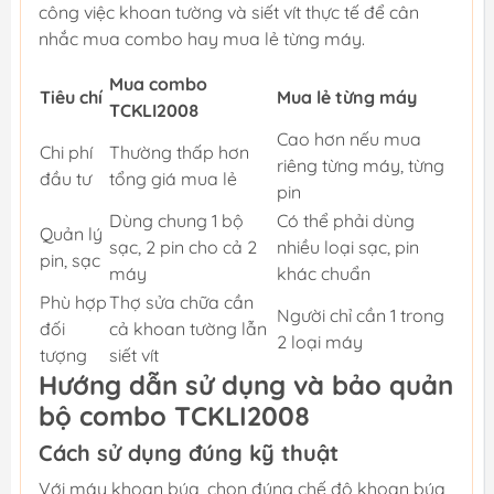
công việc khoan tường và siết vít thực tế để cân
nhắc mua combo hay mua lẻ từng máy.
Mua combo
Tiêu chí
Mua lẻ từng máy
TCKLI2008
Cao hơn nếu mua
Chi phí
Thường thấp hơn
riêng từng máy, từng
đầu tư
tổng giá mua lẻ
pin
Dùng chung 1 bộ
Có thể phải dùng
Quản lý
sạc, 2 pin cho cả 2
nhiều loại sạc, pin
pin, sạc
máy
khác chuẩn
Phù hợp
Thợ sửa chữa cần
Người chỉ cần 1 trong
đối
cả khoan tường lẫn
2 loại máy
tượng
siết vít
Hướng dẫn sử dụng và bảo quản
bộ combo TCKLI2008
Cách sử dụng đúng kỹ thuật
Với máy khoan búa, chọn đúng chế độ khoan búa