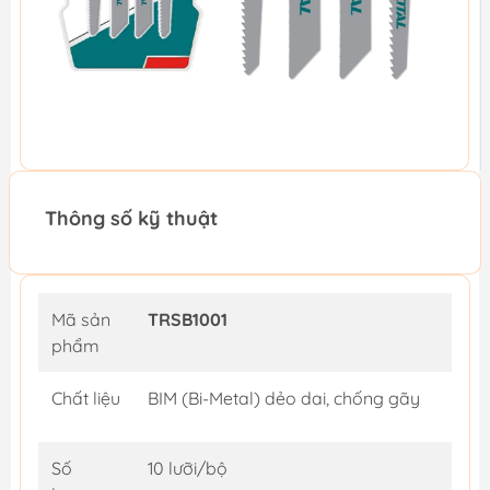
Thông số kỹ thuật
Mã sản
TRSB1001
phẩm
Chất liệu
BIM (Bi-Metal) dẻo dai, chống gãy
Số
10 lưỡi/bộ