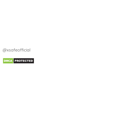
@xsafeofficial