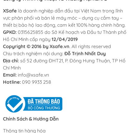
XSafe
là doanh nghiệp dẫn đầu tại Việt Nam trong lĩnh
vực phân phối và bán lẻ máy móc – dụng cụ cầm tay –
thiết bị bảo hộ lao động, cam kết 100% hàng chính hãng.
GPKD:
0315625855 do Sở Kế hoạch và Đầu tư Thành phố
Hồ Chí Minh cấp ngày
12/04/2019
Copyright © 2016 by Xsafe.vn
. All rights reserved
Chịu trách nghiệm nội dung:
Đỗ Trịnh Nhất Duy
Địa chỉ:
số 52 đường ĐHT21, P. Đông Hưng Thuận, TP Hồ
Chí Minh
Email:
info@xsafe.vn
Hotline:
090 9933 258
Chính Sách & Hướng Dẫn
Thông tin hàng hóa