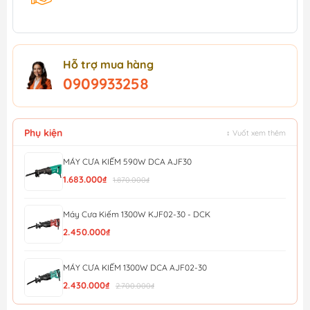
Hỗ trợ mua hàng
0909933258
Phụ kiện
↕ Vuốt xem thêm
MÁY CƯA KIẾM 590W DCA AJF30
1.683.000₫
1.870.000₫
Máy Cưa Kiếm 1300W KJF02-30 - DCK
2.450.000₫
MÁY CƯA KIẾM 1300W DCA AJF02-30
2.430.000₫
2.700.000₫