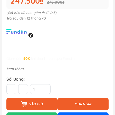
247.500₫
275.000₫
(Giá trên đã bao gồm thuế VAT)
Trả sau đến 12 tháng với
Giảm đến
50K
khi thanh toán qua Fundiin.
Xem thêm
Số lượng:
VÀO GIỎ
MUA NGAY