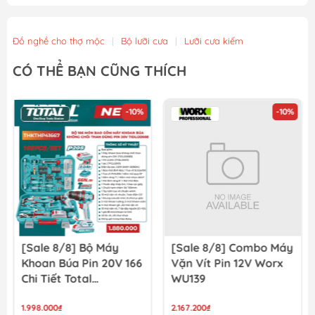
Máy cưa kiếm 1200W Total - TS1001201
2.160.000₫
2.400.000₫
Đồ nghề cho thợ mộc
|
Bộ lưỡi cưa
|
Lưỡi cưa kiếm
Máy Cưa Kiếm 750W Total TS100756
CÓ THỂ BẠN CŨNG THÍCH
1.404.000₫
1.560.000₫
-10%
-10%
Máy cưa kiếm 750W TOTAL TS100806
1.162.000₫
1.330.000₫
[Sale 8/8] Bộ Máy
[Sale 8/8] Combo Máy
Khoan Búa Pin 20V 166
Vặn Vít Pin 12V Worx
Chi Tiết Total
WU139
TIDLI20668
THKTHP41667
1.998.000₫
2.167.200₫