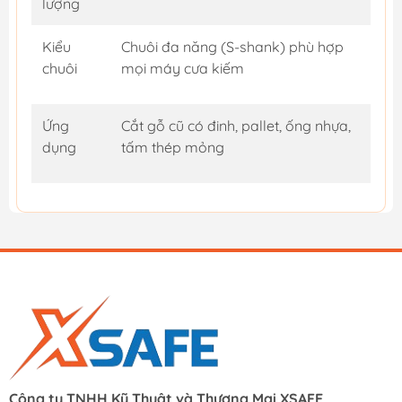
lượng
Kiểu
Chuôi đa năng (S-shank) phù hợp
chuôi
mọi máy cưa kiếm
Ứng
Cắt gỗ cũ có đinh, pallet, ống nhựa,
dụng
tấm thép mỏng
Công ty TNHH Kỹ Thuật và Thương Mại XSAFE