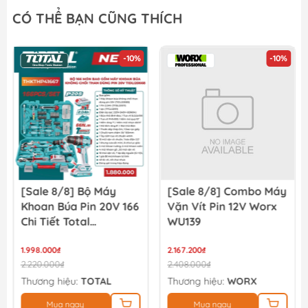
Bộ lưỡi cưa kiếm (cưa kim loại) TOTAL TAC52922EF
CÓ THỂ BẠN CŨNG THÍCH
49.000₫
56.000₫
-10%
-10%
Bộ lưỡi cưa kiếm INGCO SSB922EF
51.300₫
57.000₫
[Sale 8/8] Bộ Máy
[Sale 8/8] Combo Máy
Khoan Búa Pin 20V 166
Vặn Vít Pin 12V Worx
Chi Tiết Total
WU139
TIDLI20668
THKTHP41667
1.998.000₫
2.167.200₫
2.220.000₫
2.408.000₫
Thương hiệu:
TOTAL
Thương hiệu:
WORX
Mua ngay
Mua ngay