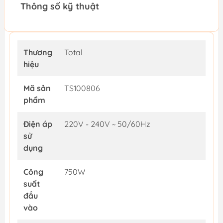
Thông số kỹ thuật
Thương
Total
hiệu
Mã sản
TS100806
phẩm
Điện áp
220V - 240V ~ 50/60Hz
sử
dụng
Công
750W
suất
đầu
vào