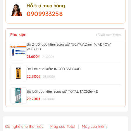
Hỗ trợ mua hàng
0909933258
Phụ kiện
↕ Vuốt xem thêm
Bộ 2 lưỡi cưa kiếm (cưa gỗ) 150x19x1.2mm WADFOW
WJT611D
21.600₫
24.000₫
Bộ lưỡi cưa kiếm INGCO SSB644D
22.500₫
25.000₫
Bộ lưỡi cưa kiếm (cưa gỗ) TOTAL TAC52644D
29.700₫
33.000₫
Bộ 2 lưỡi cưa kiếm (cưa kim loại) 150mm(6 inch) WadF...
39.600₫
44.000₫
Đồ nghề cho thợ mộc
|
Máy cưa Total
|
Máy cưa kiếm