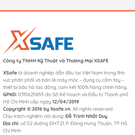
Công ty TNHH Kỹ Thuật và Thương Mại XSAFE
XSafe
là doanh nghiệp dẫn đầu tại Việt Nam trong lĩnh
vực phân phối và bán lẻ máy móc – dụng cụ cầm tay –
thiết bị bảo hộ lao động, cam kết 100% hàng chính hãng.
GPKD:
0315625855 do Sở Kế hoạch và Đầu tư Thành phố
Hồ Chí Minh cấp ngày
12/04/2019
Copyright © 2016 by Xsafe.vn
. All rights reserved
Chịu trách nghiệm nội dung:
Đỗ Trịnh Nhất Duy
Địa chỉ:
số 52 đường ĐHT21, P. Đông Hưng Thuận, TP Hồ
Chí Minh