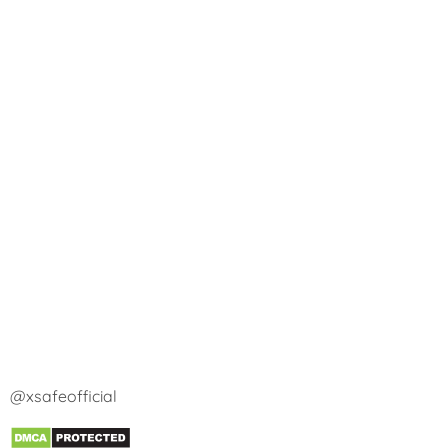
@xsafeofficial