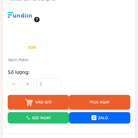
Giảm đến
50K
khi thanh toán qua Fundiin.
Xem thêm
Số lượng:
VÀO GIỎ
MUA NGAY
GỌI NGAY
ZALO
Z