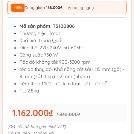
-13%
Đang giảm
168.000₫
— Áp dụng ngay
Mã sản phẩm: TS100806
Thương hiệu: Total
Xuất xứ: Trung Quốc
Điện thế: 220-240V~50-60Hz
Công suất: 750 W
Tốc độ không tải: 900-3300 rpm
tốc độ thay đổi Khả năng cắt sâu: 115 mm (gỗ) -
8 mm (sắt thép) -12 mm (nhôm)
kèm theo 1 1ưỡi cưa kim loại , lưỡi cưa gỗ
TL: 2.8kg
1.162.000₫
1.330.000₫
(Giá trên đã bao gồm thuế VAT)
Trả sau đến 12 tháng với