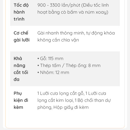
Tốc độ
900 - 3300 lần/phút (Điều tốc linh
hành
hoạt bằng cò bấm và núm xoay)
trình
Cơ chế
Gài nhanh thông minh, tự động khóa
gài lưỡi
không cần chìa vặn
Khả
• Gỗ: 115 mm
năng
• Thép tấm / Thép ống: 8 mm
cắt tối
• Nhôm: 12 mm
đa
Phụ
1 Lưỡi cưa lọng cắt gỗ, 1 Lưỡi cưa
kiện đi
lọng cắt kim loại, 1 Bộ chổi than dự
kèm
phòng, Hộp giấy đi kèm