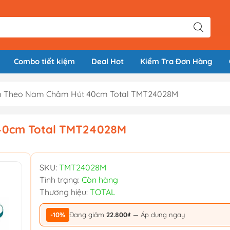
Combo tiết kiệm
Deal Hot
Kiểm Tra Đơn Hàng
m Theo Nam Châm Hút 40cm Total TMT24028M
40cm Total TMT24028M
SKU:
TMT24028M
Tình trạng:
Còn hàng
Thương hiệu:
TOTAL
-10%
Đang giảm
22.800₫
— Áp dụng ngay