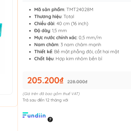
Mã sản phẩm
: TMT24028M
Thương hiệu
: Total
Chiều dài
: 40 cm (16 inch)
Độ dày
: 1,5 mm
Mực nước chính xác
: 0,5 mm/m
Nam châm
: 3 nam châm mạnh
Thiết kế
: Bề mặt phẳng đôi, cắt hai mặt
Chất liệu
: Hợp kim nhôm bền bỉ
205.200₫
228.000₫
(Giá trên đã bao gồm thuế VAT)
Trả sau đến 12 tháng với