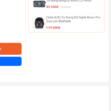
Túi đựng dụng cụ Worx CDT4000
85.500₫
95.000₫
[Sale 8/8] Túi Đựng Đồ Nghề Bison Pro
Size Lớn BS811608
1.111.000₫
Túi đựng dụng cụ Bison mini BS811577
463.000₫
Y
Túi đựng dụng cụ đeo thắt lưng 7 ngăn
Total THT16P40125
51.300₫
57.000₫
Túi vải đựng máy Worx 50028624
126.000₫
140.000₫