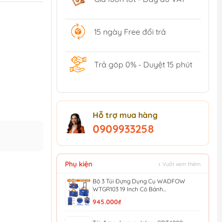
15 ngày Free đổi trả
Trả góp 0% - Duyệt 15 phút
Hỗ trợ mua hàng
0909933258
Phụ kiện
↕ Vuốt xem thêm
Bộ 3 Túi Đựng Dụng Cụ WADFOW
WTGR103 19 Inch Có Bánh...
945.000₫