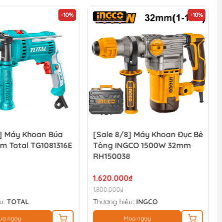
-10%
-10%
8] Máy Khoan Búa
[Sale 8/8] Máy Khoan Đục Bê
m Total TG1081316E
Tông INGCO 1500W 32mm
RH150038
1.620.000₫
1.800.000₫
u:
TOTAL
Thương hiệu:
INGCO
ua ngay
Mua ngay