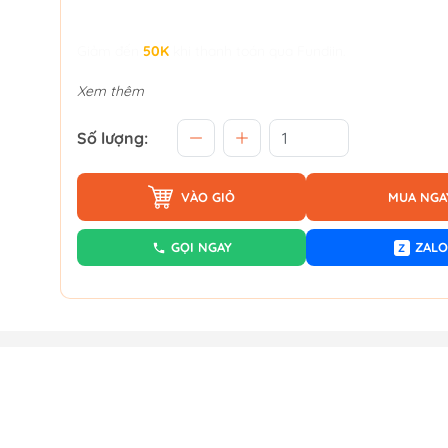
Giảm đến
50K
khi thanh toán qua Fundiin.
Xem thêm
Số lượng:
VÀO GIỎ
MUA NGA
GỌI NGAY
ZALO
Z