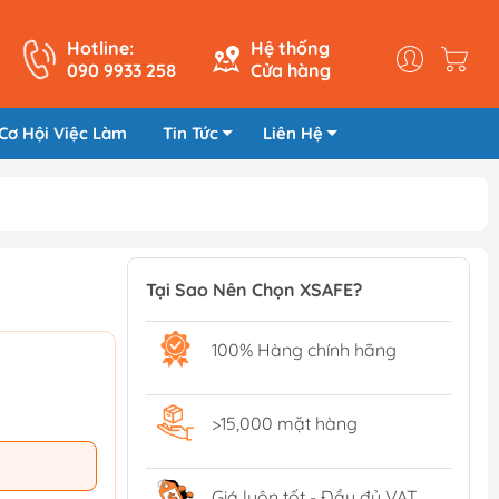
Hotline:
Hệ thống
090 9933 258
Cửa hàng
Cơ Hội Việc Làm
Tin Tức
Liên Hệ
Tại Sao Nên Chọn XSAFE?
100% Hàng chính hãng
>15,000 mặt hàng
Giá luôn tốt - Đầy đủ VAT