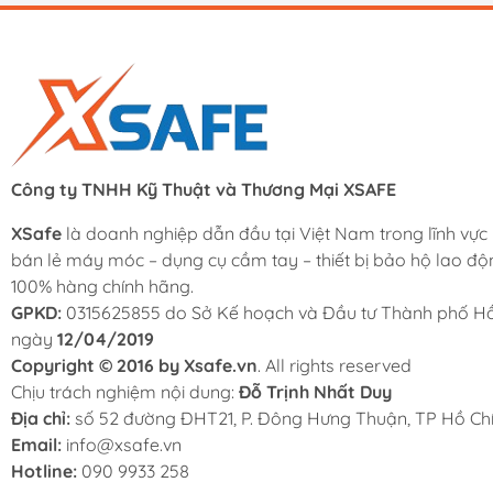
Công ty TNHH Kỹ Thuật và Thương Mại XSAFE
XSafe
là doanh nghiệp dẫn đầu tại Việt Nam trong lĩnh vực
bán lẻ máy móc – dụng cụ cầm tay – thiết bị bảo hộ lao độ
100% hàng chính hãng.
GPKD:
0315625855 do Sở Kế hoạch và Đầu tư Thành phố Hồ
ngày
12/04/2019
Copyright © 2016 by Xsafe.vn
. All rights reserved
Chịu trách nghiệm nội dung:
Đỗ Trịnh Nhất Duy
Địa chỉ:
số 52 đường ĐHT21, P. Đông Hưng Thuận, TP Hồ Chí
Email:
info@xsafe.vn
Hotline:
090 9933 258