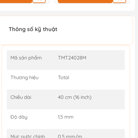
Thông số kỹ thuật
Mã sản phẩm
TMT24028M
Thương hiệu
Total
Chiều dài
40 cm (16 inch)
Độ dày
1,5 mm
Mực nước chính
0,5 mm/m