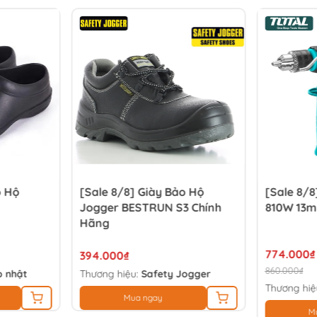
o Hộ
[Sale 8/8] Giày Bảo Hộ
[Sale 8/
Jogger BESTRUN S3 Chính
810W 13m
Hãng
774.000₫
394.000₫
860.000₫
 nhật
Thương hiệu:
Safety Jogger
Thương hiệ
Mua ngay
M