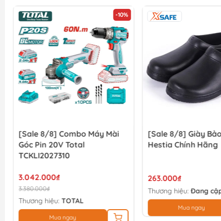
-10%
[Sale 8/8] Combo Máy Mài
[Sale 8/8] Giày Bả
Góc Pin 20V Total
Hestia Chính Hãng
TCKLI2027310
3.042.000₫
263.000₫
3.380.000₫
Thương hiệu:
Đang cập
Thương hiệu:
TOTAL
Mua ngay
Mua ngay