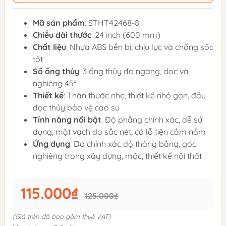
Mã sản phẩm
: STHT42468-8
Chiều dài thước
: 24 inch (600 mm)
Chất liệu
: Nhựa ABS bền bỉ, chịu lực và chống sốc
tốt
Số ống thủy
: 3 ống thủy đo ngang, dọc và
nghiêng 45°
Thiết kế
: Thân thước nhẹ, thiết kế nhỏ gọn, đầu
đọc thủy bảo vệ cao su
Tính năng nổi bật
: Độ phẳng chính xác, dễ sử
dụng, mặt vạch đo sắc nét, có lỗ tiện cầm nắm
Ứng dụng
: Đo chính xác độ thăng bằng, góc
nghiêng trong xây dựng, mộc, thiết kế nội thất
115.000₫
125.000₫
(Giá trên đã bao gồm thuế VAT)