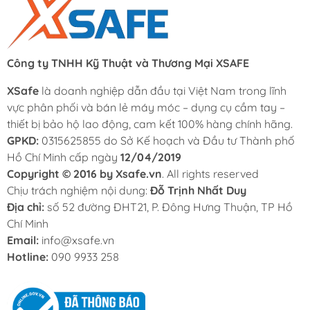
Công ty TNHH Kỹ Thuật và Thương Mại XSAFE
XSafe
là doanh nghiệp dẫn đầu tại Việt Nam trong lĩnh
vực phân phối và bán lẻ máy móc – dụng cụ cầm tay –
thiết bị bảo hộ lao động, cam kết 100% hàng chính hãng.
GPKD:
0315625855 do Sở Kế hoạch và Đầu tư Thành phố
Hồ Chí Minh cấp ngày
12/04/2019
Copyright © 2016 by Xsafe.vn
. All rights reserved
Chịu trách nghiệm nội dung:
Đỗ Trịnh Nhất Duy
Địa chỉ:
số 52 đường ĐHT21, P. Đông Hưng Thuận, TP Hồ
Chí Minh
Email:
info@xsafe.vn
Hotline:
090 9933 258