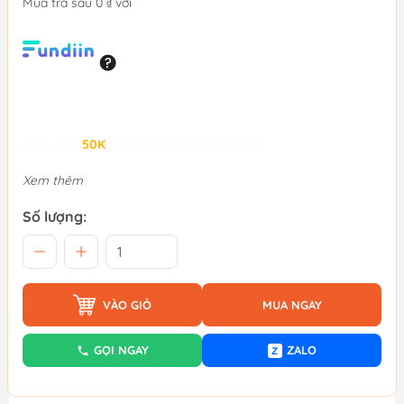
Mua trả sau 0 ₫ với
Giảm đến
50K
khi thanh toán qua Fundiin.
Xem thêm
Số lượng:
VÀO GIỎ
MUA NGAY
GỌI NGAY
ZALO
Z