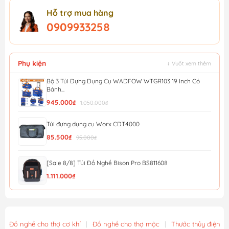
Hỗ trợ mua hàng
0909933258
Phụ kiện
↕ Vuốt xem thêm
Bộ 3 Túi Đựng Dụng Cụ WADFOW WTGR103 19 Inch Có
Bánh...
945.000₫
1.050.000₫
Túi đựng dụng cụ Worx CDT4000
85.500₫
95.000₫
[Sale 8/8] Túi Đồ Nghề Bison Pro BS811608
1.111.000₫
[Sale 8/8] Túi Đồ Nghề Mini Bison BS811577
463.000₫
Đồ nghề cho thợ cơ khí
|
Đồ nghề cho thợ mộc
|
Thước thủy điện tử