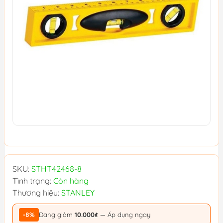
SKU:
STHT42468-8
Tình trạng:
Còn hàng
Thương hiệu:
STANLEY
-8%
Đang giảm
10.000₫
— Áp dụng ngay