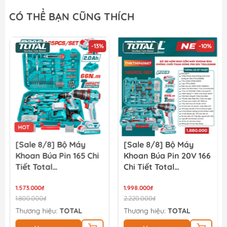
Túi đựng dụng cụ đeo thắt lưng 7 ngăn Total THT16P40125
CÓ THỂ BẠN CŨNG THÍCH
51.300₫
57.000₫
-13%
-10%
Túi vải đựng máy Worx 50028624
126.000₫
140.000₫
HOT
[Sale 8/8] Bộ Máy
[Sale 8/8] Bộ Máy
Khoan Búa Pin 165 Chi
Khoan Búa Pin 20V 166
Tiết Total
Chi Tiết Total
THKTHP11652
TIDLI20668
1.573.000₫
THKTHP41667
1.998.000₫
1.800.000₫
2.220.000₫
Thương hiệu:
TOTAL
Thương hiệu:
TOTAL