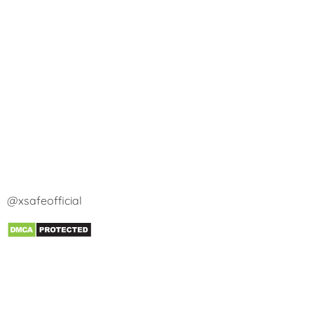
@xsafeofficial