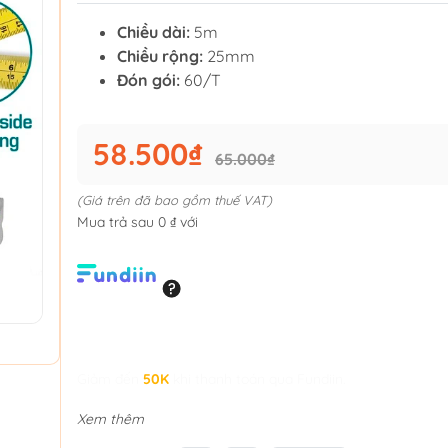
Chiều dài:
5m
Chiều rộng:
25mm
Đón gói:
60/T
58.500₫
65.000₫
(Giá trên đã bao gồm thuế VAT)
Mua trả sau 0 ₫ với
Giảm đến
50K
khi thanh toán qua Fundiin.
Xem thêm