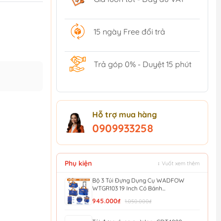
15 ngày Free đổi trả
Trả góp 0% - Duyệt 15 phút
Hỗ trợ mua hàng
0909933258
Phụ kiện
↕ Vuốt xem thêm
Bộ 3 Túi Đựng Dụng Cụ WADFOW
WTGR103 19 Inch Có Bánh...
945.000₫
1.050.000₫