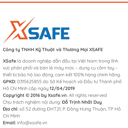
Công ty TNHH Kỹ Thuật và Thương Mại XSAFE
XSafe
là doanh nghiệp dẫn đầu tại Việt Nam trong lĩnh
vực phân phối và bán lẻ máy móc – dụng cụ cầm tay –
thiết bị bảo hộ lao động, cam kết 100% hàng chính hãng.
GPKD:
0315625855 do Sở Kế hoạch và Đầu tư Thành phố
Hồ Chí Minh cấp ngày
12/04/2019
Copyright © 2016 by Xsafe.vn
. All rights reserved
Chịu trách nghiệm nội dung:
Đỗ Trịnh Nhất Duy
Địa chỉ:
số 52 đường ĐHT21, P. Đông Hưng Thuận, TP Hồ
Chí Minh
Email:
info@xsafe.vn