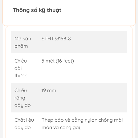
Thông số kỹ thuật
Mã sản
STHT33158-8
phẩm
Chiều
5 mét (16 feet)
dài
thước
Chiều
19 mm
rộng
dây đo
Chất liệu
Thép bảo vệ bằng nylon chống mài
dây đo
mòn và cong gãy