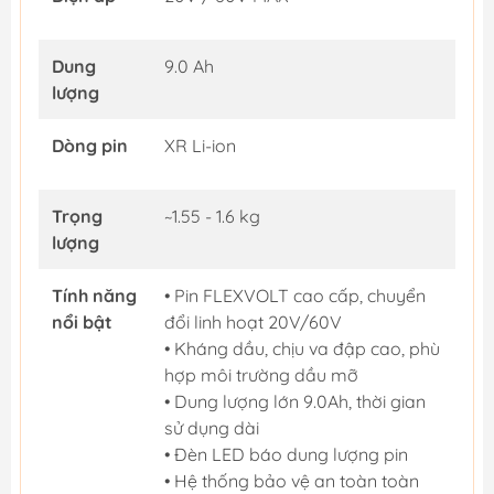
Dung
9.0 Ah
lượng
Dòng pin
XR Li-ion
Trọng
~1.55 - 1.6 kg
lượng
Tính năng
• Pin FLEXVOLT cao cấp, chuyển
nổi bật
đổi linh hoạt 20V/60V
• Kháng dầu, chịu va đập cao, phù
hợp môi trường dầu mỡ
• Dung lượng lớn 9.0Ah, thời gian
sử dụng dài
• Đèn LED báo dung lượng pin
• Hệ thống bảo vệ an toàn toàn