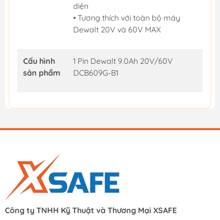
diện
• Tương thích với toàn bộ máy
Dewalt 20V và 60V MAX
Cấu hình
1 Pin Dewalt 9.0Ah 20V/60V
sản phẩm
DCB609G-B1
Công ty TNHH Kỹ Thuật và Thương Mại XSAFE