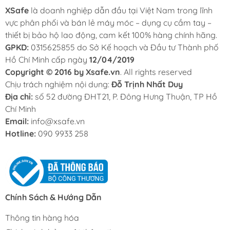
XSafe
là doanh nghiệp dẫn đầu tại Việt Nam trong lĩnh
vực phân phối và bán lẻ máy móc – dụng cụ cầm tay –
thiết bị bảo hộ lao động, cam kết 100% hàng chính hãng.
GPKD:
0315625855 do Sở Kế hoạch và Đầu tư Thành phố
Hồ Chí Minh cấp ngày
12/04/2019
Copyright © 2016 by Xsafe.vn
. All rights reserved
Chịu trách nghiệm nội dung:
Đỗ Trịnh Nhất Duy
Địa chỉ:
số 52 đường ĐHT21, P. Đông Hưng Thuận, TP Hồ
Chí Minh
Email:
info@xsafe.vn
Hotline:
090 9933 258
Chính Sách & Hướng Dẫn
Thông tin hàng hóa