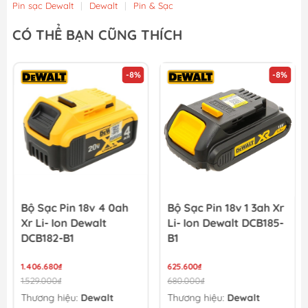
Pin sạc Dewalt
|
Dewalt
|
Pin & Sạc
Bộ Sạc Pin 12v/20v Xr 2a Dewalt DCB1102-B1
CÓ THỂ BẠN CŨNG THÍCH
552.000₫
600.000₫
-8%
-8%
Bộ Sạc Pin 10 8v 1 3ah Xr Li-ion Dewalt DCB125-B1
521.640₫
567.000₫
Bộ Sạc Pin 18v 4 0ah
Bộ Sạc Pin 18v 1 3ah Xr
Xr Li- Ion Dewalt
Li- Ion Dewalt DCB185-
DCB182-B1
B1
1.406.680₫
625.600₫
1.529.000₫
680.000₫
Thương hiệu:
Dewalt
Thương hiệu:
Dewalt