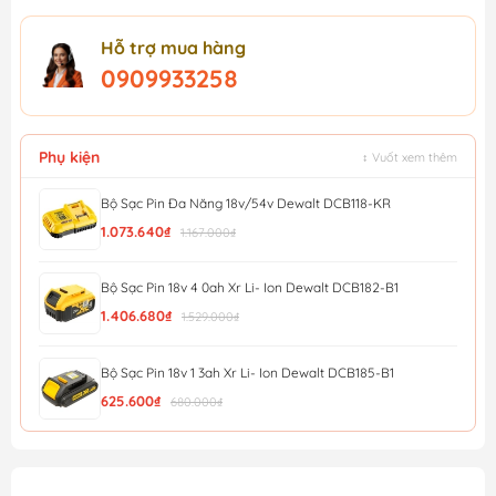
Hỗ trợ mua hàng
0909933258
Phụ kiện
↕ Vuốt xem thêm
Bộ Sạc Pin Đa Năng 18v/54v Dewalt DCB118-KR
1.073.640₫
1.167.000₫
Bộ Sạc Pin 18v 4 0ah Xr Li- Ion Dewalt DCB182-B1
1.406.680₫
1.529.000₫
Bộ Sạc Pin 18v 1 3ah Xr Li- Ion Dewalt DCB185-B1
625.600₫
680.000₫
Bộ Sạc Pin 12v/20v Xr 4a Dewalt DCB1104-B1
690.000₫
750.000₫