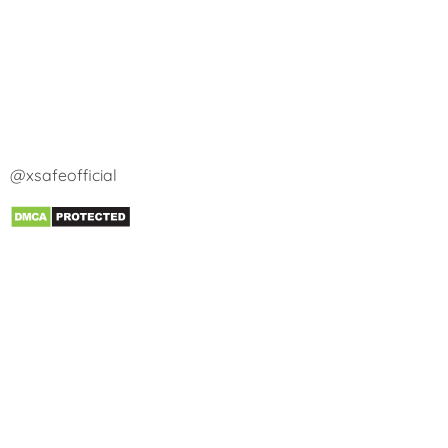
@xsafeofficial