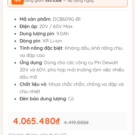
-8%
Đang giảm
353.520₫
— Áp dụng ngay
Mã sản phẩm
: DCB609G-B1
Điện áp
: 20V / 60V Max
Dung lượng pin
: 9.0Ah
Dòng pin
: XR Li-ion
Tính năng đặc biệt
: Kháng dầu, khả năng chịu
va đập cao
Ứng dụng
: Dùng cho các công cụ Pin Dewalt
20V và 60V, phù hợp môi trường làm việc nhiều
dầu mỡ
Chất liệu vỏ
: Nhựa chắc chắn, chống va đập và
chịu nhiệt
Đèn báo dung lượng
: Có
4.065.480₫
4.419.000₫
(Giá trên đã bao gồm thuế VAT)