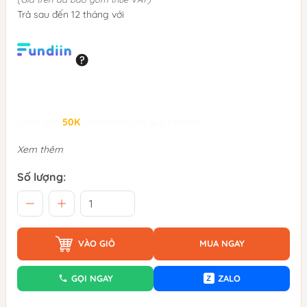
Trả sau đến 12 tháng với
Giảm đến
50K
khi thanh toán qua Fundiin.
Xem thêm
Số lượng:
VÀO GIỎ
MUA NGAY
GỌI NGAY
ZALO
Z