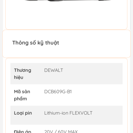
Thông số kỹ thuật
Thương
DEWALT
hiệu
Mã sản
DCB609G-B1
phẩm
Loại pin
Lithium-ion FLEXVOLT
Điện áp
20V / 60V MAX