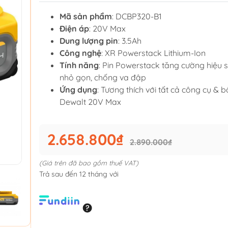
Mã sản phẩm
: DCBP320-B1
Điện áp
: 20V Max
Dung lượng pin
: 3.5Ah
Công nghệ
: XR Powerstack Lithium-Ion
Tính năng
: Pin Powerstack tăng cường hiệu su
nhỏ gọn, chống va đập
Ứng dụng
: Tương thích với tất cả công cụ & 
Dewalt 20V Max
2.658.800₫
2.890.000₫
(Giá trên đã bao gồm thuế VAT)
Trả sau đến 12 tháng với