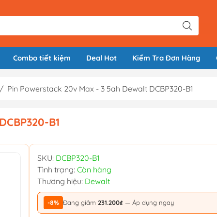
Combo tiết kiệm
Deal Hot
Kiểm Tra Đơn Hàng
/
Pin Powerstack 20v Max - 3 5ah Dewalt DCBP320-B1
 DCBP320-B1
SKU:
DCBP320-B1
Tình trạng:
Còn hàng
Thương hiệu:
Dewalt
-8%
Đang giảm
231.200₫
— Áp dụng ngay