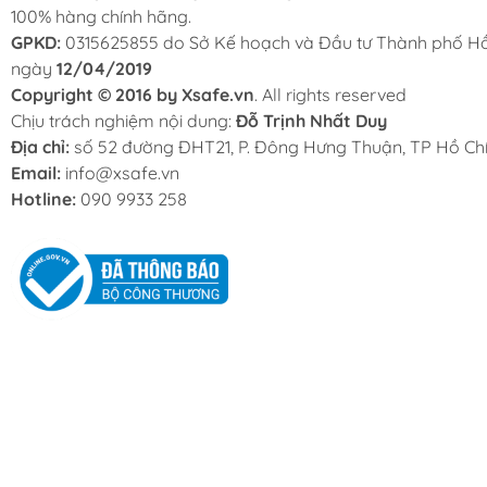
100% hàng chính hãng.
GPKD:
0315625855 do Sở Kế hoạch và Đầu tư Thành phố Hồ
ngày
12/04/2019
Copyright © 2016 by Xsafe.vn
. All rights reserved
Chịu trách nghiệm nội dung:
Đỗ Trịnh Nhất Duy
Địa chỉ:
số 52 đường ĐHT21, P. Đông Hưng Thuận, TP Hồ Chí
Email:
info@xsafe.vn
Hotline:
090 9933 258