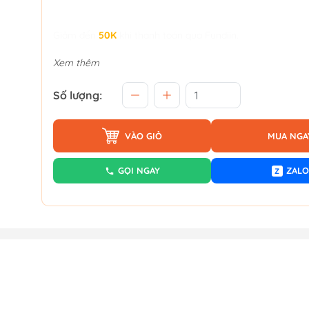
Giảm đến
50K
khi thanh toán qua Fundiin.
Xem thêm
Số lượng:
VÀO GIỎ
MUA NGA
GỌI NGAY
ZALO
Z