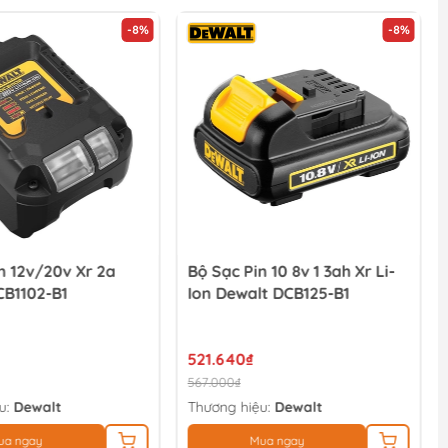
-8%
-8%
n 12v/20v Xr 2a
Bộ Sạc Pin 10 8v 1 3ah Xr Li-
CB1102-B1
Ion Dewalt DCB125-B1
521.640₫
567.000₫
u:
Dewalt
Thương hiệu:
Dewalt
ua ngay
Mua ngay