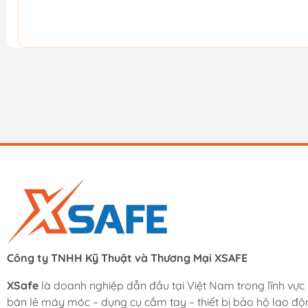
Công ty TNHH Kỹ Thuật và Thương Mại XSAFE
XSafe
là doanh nghiệp dẫn đầu tại Việt Nam trong lĩnh vực
bán lẻ máy móc – dụng cụ cầm tay – thiết bị bảo hộ lao độ