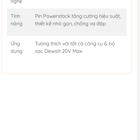
nghệ
Tính
Pin Powerstack tăng cường hiệu suất,
năng
thiết kế nhỏ gọn, chống va đập
Ứng
Tương thích với tất cả công cụ & bộ
dụng
sạc Dewalt 20V Max