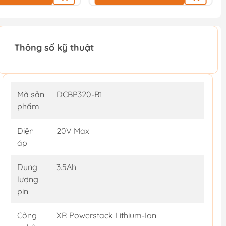
Thông số kỹ thuật
Mã sản
DCBP320-B1
phẩm
Điện
20V Max
áp
Dung
3.5Ah
lượng
pin
Công
XR Powerstack Lithium-Ion