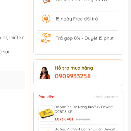
15 ngày Free đổi trả
ất, thiết kế
Trả góp 0% - Duyệt 15 phút
bộ sạc
Hỗ trợ mua hàng
0909933258
Phụ kiện
↕ Vuốt xem thêm
Bộ Sạc Pin Đa Năng 18v/54v Dewalt
DCB118-KR
1.073.640₫
1.167.000₫
Bộ Sạc Pin 18v 4 0ah Xr Li- Ion Dewalt