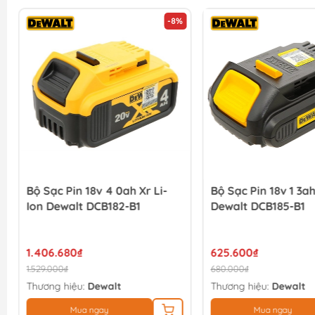
-8%
Bộ Sạc Pin 18v 4 0ah Xr Li-
Bộ Sạc Pin 18v 1 3ah
Ion Dewalt DCB182-B1
Dewalt DCB185-B1
1.406.680₫
625.600₫
1.529.000₫
680.000₫
Thương hiệu:
Dewalt
Thương hiệu:
Dewalt
Mua ngay
Mua ngay