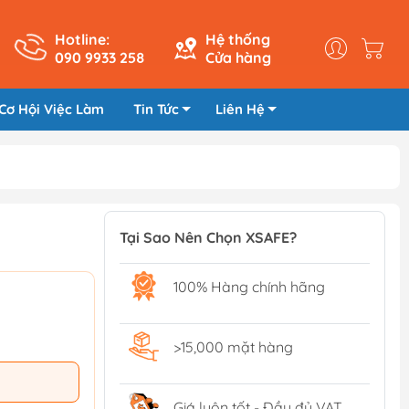
Hotline:
Hệ thống
090 9933 258
Cửa hàng
Cơ Hội Việc Làm
Tin Tức
Liên Hệ
Tại Sao Nên Chọn XSAFE?
100% Hàng chính hãng
>15,000 mặt hàng
Giá luôn tốt - Đầy đủ VAT