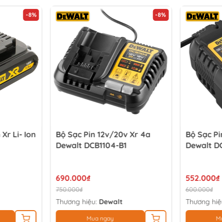
-8%
-8%
 Xr Li- Ion
Bộ Sạc Pin 12v/20v Xr 4a
Bộ Sạc Pi
Dewalt DCB1104-B1
Dewalt D
690.000₫
552.000₫
750.000₫
600.000₫
Thương hiệu:
Dewalt
Thương hiệ
Mua ngay
M