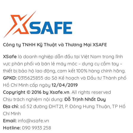
Công ty TNHH Kỹ Thuật và Thương Mại XSAFE
XSafe
là doanh nghiệp dẫn đầu tại Việt Nam trong lĩnh
vực phân phối và bán lẻ máy móc – dụng cụ cầm tay –
thiết bị bảo hộ lao động, cam kết 100% hàng chính hãng.
GPKD:
0315625855 do Sở Kế hoạch và Đầu tư Thành phố
Hồ Chí Minh cấp ngày
12/04/2019
Copyright © 2016 by Xsafe.vn
. All rights reserved
Chịu trách nghiệm nội dung:
Đỗ Trịnh Nhất Duy
Địa chỉ:
số 52 đường ĐHT21, P. Đông Hưng Thuận, TP Hồ
Chí Minh
Email:
info@xsafe.vn
Hotline:
090 9933 258