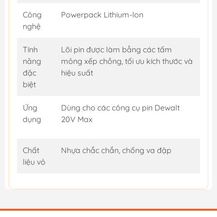
Công
Powerpack Lithium-Ion
nghệ
Tính
Lõi pin được làm bằng các tấm
năng
mỏng xếp chồng, tối ưu kích thước và
đặc
hiệu suất
biệt
Ứng
Dùng cho các công cụ pin Dewalt
dụng
20V Max
Chất
Nhựa chắc chắn, chống va đập
liệu vỏ