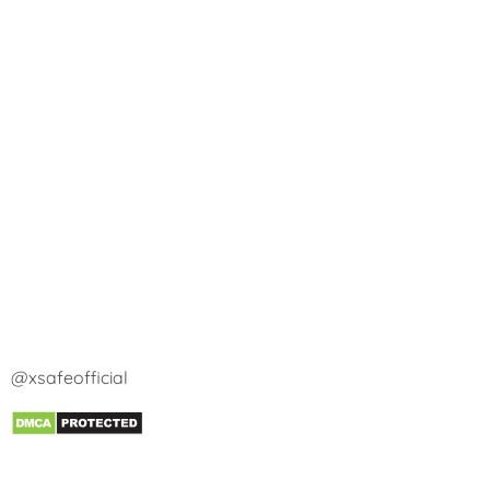
@xsafeofficial