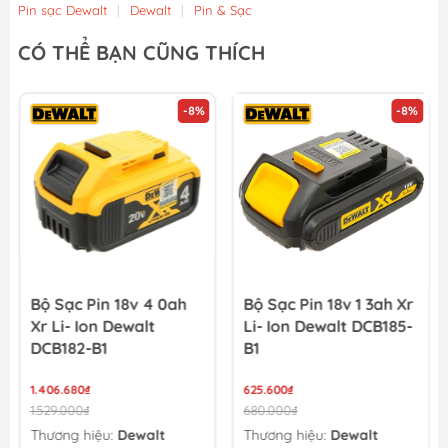
Pin sạc Dewalt
|
Dewalt
|
Pin & Sạc
Bộ Sạc Pin 12v/20v Xr 2a Dewalt DCB1102-B1
CÓ THỂ BẠN CŨNG THÍCH
552.000₫
600.000₫
-8%
-8%
Bộ Sạc Pin 10 8v 1 3ah Xr Li-ion Dewalt DCB125-B1
521.640₫
567.000₫
Bộ Sạc Pin 18v 4 0ah
Bộ Sạc Pin 18v 1 3ah Xr
Xr Li- Ion Dewalt
Li- Ion Dewalt DCB185-
DCB182-B1
B1
1.406.680₫
625.600₫
1.529.000₫
680.000₫
Thương hiệu:
Dewalt
Thương hiệu:
Dewalt