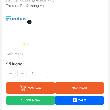
(Giá trên đã bao gồm thuế VAT)
Trả sau đến 12 tháng với
Giảm đến
50K
khi thanh toán qua Fundiin.
Xem thêm
Số lượng:
VÀO GIỎ
MUA NGAY
GỌI NGAY
ZALO
Z