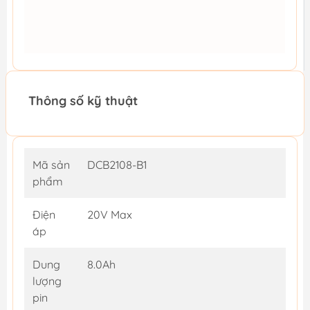
Thông số kỹ thuật
Mã sản
DCB2108-B1
phẩm
Điện
20V Max
áp
Dung
8.0Ah
lượng
pin