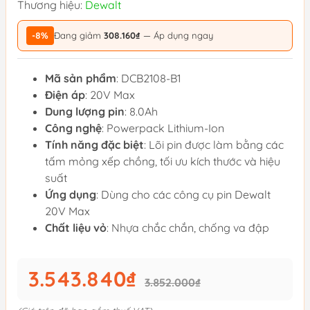
Thương hiệu:
Dewalt
-8%
Đang giảm
308.160₫
— Áp dụng ngay
Mã sản phẩm
: DCB2108-B1
Điện áp
: 20V Max
Dung lượng pin
: 8.0Ah
Công nghệ
: Powerpack Lithium-Ion
Tính năng đặc biệt
: Lõi pin được làm bằng các
tấm mỏng xếp chồng, tối ưu kích thước và hiệu
suất
Ứng dụng
: Dùng cho các công cụ pin Dewalt
20V Max
Chất liệu vỏ
: Nhựa chắc chắn, chống va đập
3.543.840₫
3.852.000₫