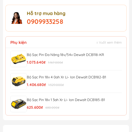
Hỗ trợ mua hàng
0909933258
Phụ kiện
↕ Vuốt xem thêm
Bộ Sạc Pin Đa Năng 18v/54v Dewalt DCB118-KR
1.073.640₫
1.167.000₫
Bộ Sạc Pin 18v 4 0ah Xr Li- Ion Dewalt DCB182-B1
1.406.680₫
1.529.000₫
Bộ Sạc Pin 18v 1 3ah Xr Li- Ion Dewalt DCB185-B1
625.600₫
680.000₫
Bộ Sạc Pin 12v/20v Xr 4a Dewalt DCB1104-B1
690.000₫
750.000₫