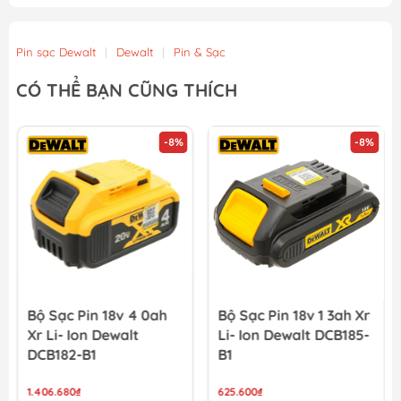
Bộ Sạc Pin 12v/20v Xr 4a Dewalt DCB1104-B1
690.000₫
750.000₫
Pin sạc Dewalt
|
Dewalt
|
Pin & Sạc
Bộ Sạc Pin 12v/20v Xr 2a Dewalt DCB1102-B1
CÓ THỂ BẠN CŨNG THÍCH
552.000₫
600.000₫
-8%
-8%
Bộ Sạc Pin 10 8v 1 3ah Xr Li-ion Dewalt DCB125-B1
521.640₫
567.000₫
Bộ Sạc Pin 18v 4 0ah
Bộ Sạc Pin 18v 1 3ah Xr
Xr Li- Ion Dewalt
Li- Ion Dewalt DCB185-
DCB182-B1
B1
1.406.680₫
625.600₫