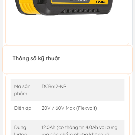
Thông số kỹ thuật
Mã sản
DCB612-KR
phẩm
Điện áp
20V / 60V Max (Flexvolt)
Dung
12.0Ah (có thông tin 4.0Ah với cùng
lượng
mã sản phẩm nhưng không rõ