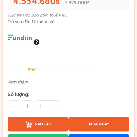
4.534.680₫
4.929.000₫
(Giá trên đã bao gồm thuế VAT)
Trả sau đến 12 tháng với
Giảm đến
50K
khi thanh toán qua Fundiin.
Xem thêm
Số lượng:
VÀO GIỎ
MUA NGAY