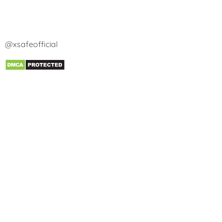
@xsafeofficial