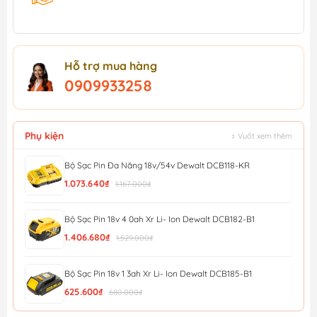
Hỗ trợ mua hàng
0909933258
Phụ kiện
↕ Vuốt xem thêm
Bộ Sạc Pin Đa Năng 18v/54v Dewalt DCB118-KR
1.073.640₫
1.167.000₫
Bộ Sạc Pin 18v 4 0ah Xr Li- Ion Dewalt DCB182-B1
1.406.680₫
1.529.000₫
Bộ Sạc Pin 18v 1 3ah Xr Li- Ion Dewalt DCB185-B1
625.600₫
680.000₫