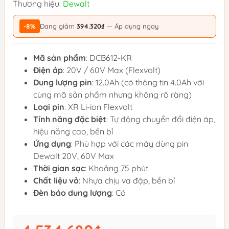
Thương hiệu:
Dewalt
-8%
Đang giảm
394.320₫
— Áp dụng ngay
Mã sản phẩm
: DCB612-KR
Điện áp
: 20V / 60V Max (Flexvolt)
Dung lượng pin
: 12.0Ah (có thông tin 4.0Ah với
cùng mã sản phẩm nhưng không rõ ràng)
Loại pin
: XR Li-ion Flexvolt
Tính năng đặc biệt
: Tự động chuyển đổi điện áp,
hiệu năng cao, bền bỉ
Ứng dụng
: Phù hợp với các máy dùng pin
Dewalt 20V, 60V Max
Thời gian sạc
: Khoảng 75 phút
Chất liệu vỏ
: Nhựa chịu va đập, bền bỉ
Đèn báo dung lượng
: Có