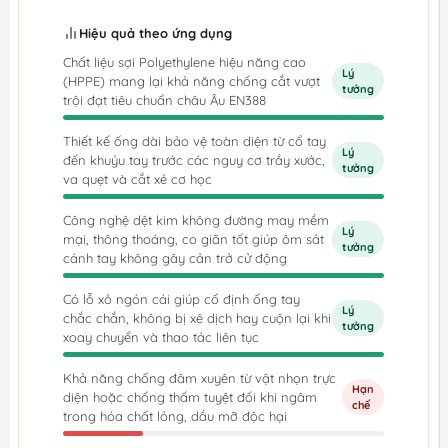
Hiệu quả theo ứng dụng
Chất liệu sợi Polyethylene hiệu năng cao
Lý
(HPPE) mang lại khả năng chống cắt vượt
tưởng
trội đạt tiêu chuẩn châu Âu EN388
Thiết kế ống dài bảo vệ toàn diện từ cổ tay
Lý
đến khuỷu tay trước các nguy cơ trầy xước,
tưởng
va quẹt và cắt xẻ cơ học
Công nghệ dệt kim không đường may mềm
Lý
mại, thông thoáng, co giãn tốt giúp ôm sát
tưởng
cánh tay không gây cản trở cử động
Có lỗ xỏ ngón cái giúp cố định ống tay
Lý
chắc chắn, không bị xê dịch hay cuộn lại khi
tưởng
xoay chuyển và thao tác liên tục
Khả năng chống đâm xuyên từ vật nhọn trực
Hạn
diện hoặc chống thấm tuyệt đối khi ngâm
chế
trong hóa chất lỏng, dầu mỡ độc hại