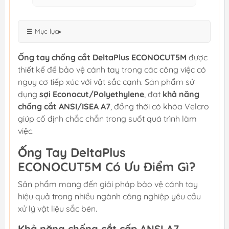
☰ Mục lục
▸
Ống tay chống cắt DeltaPlus ECONOCUT5M
được
thiết kế để bảo vệ cánh tay trong các công việc có
nguy cơ tiếp xúc với vật sắc cạnh. Sản phẩm sử
dụng
sợi Econocut/Polyethylene
, đạt
khả năng
chống cắt ANSI/ISEA A7
, đồng thời có khóa Velcro
giúp cố định chắc chắn trong suốt quá trình làm
việc.
Ống Tay DeltaPlus
ECONOCUT5M Có Ưu Điểm Gì?
Sản phẩm mang đến giải pháp bảo vệ cánh tay
hiệu quả trong nhiều ngành công nghiệp yêu cầu
xử lý vật liệu sắc bén.
Khả năng chống cắt cấp ANSI A7