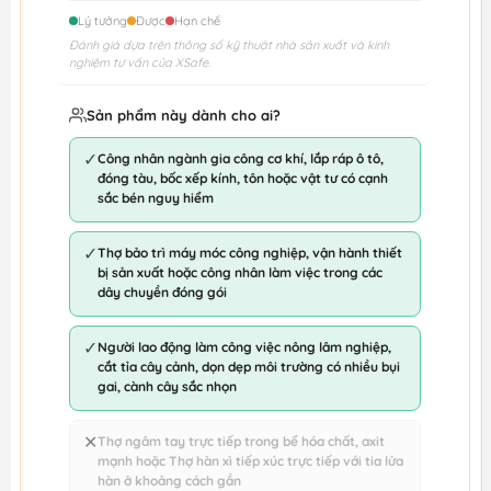
Lý tưởng
Được
Hạn chế
Đánh giá dựa trên thông số kỹ thuật nhà sản xuất và kinh
nghiệm tư vấn của XSafe.
Sản phẩm này dành cho ai?
✓
Công nhân ngành gia công cơ khí, lắp ráp ô tô,
đóng tàu, bốc xếp kính, tôn hoặc vật tư có cạnh
sắc bén nguy hiểm
✓
Thợ bảo trì máy móc công nghiệp, vận hành thiết
bị sản xuất hoặc công nhân làm việc trong các
dây chuyền đóng gói
✓
Người lao động làm công việc nông lâm nghiệp,
cắt tỉa cây cảnh, dọn dẹp môi trường có nhiều bụi
gai, cành cây sắc nhọn
✕
Thợ ngâm tay trực tiếp trong bể hóa chất, axit
mạnh hoặc Thợ hàn xì tiếp xúc trực tiếp với tia lửa
hàn ở khoảng cách gần