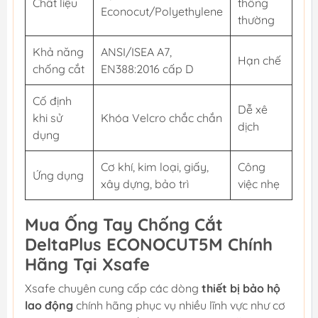
Chất liệu
thông
Econocut/Polyethylene
thường
Khả năng
ANSI/ISEA A7,
Hạn chế
chống cắt
EN388:2016 cấp D
Cố định
Dễ xê
khi sử
Khóa Velcro chắc chắn
dịch
dụng
Cơ khí, kim loại, giấy,
Công
Ứng dụng
xây dựng, bảo trì
việc nhẹ
Mua Ống Tay Chống Cắt
DeltaPlus ECONOCUT5M Chính
Hãng Tại Xsafe
Xsafe chuyên cung cấp các dòng
thiết bị bảo hộ
lao động
chính hãng phục vụ nhiều lĩnh vực như cơ