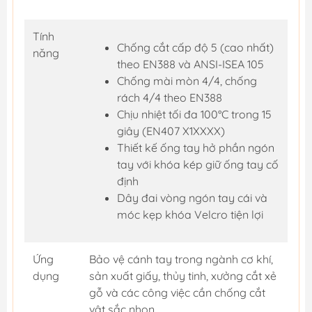
Tính
Chống cắt cấp độ 5 (cao nhất)
năng
theo EN388 và ANSI-ISEA 105
Chống mài mòn 4/4, chống
rách 4/4 theo EN388
Chịu nhiệt tối đa 100°C trong 15
giây (EN407 X1XXXX)
Thiết kế ống tay hở phần ngón
tay với khóa kép giữ ống tay cố
định
Dây đai vòng ngón tay cái và
móc kẹp khóa Velcro tiện lợi
Ứng
Bảo vệ cánh tay trong ngành cơ khí,
dụng
sản xuất giấy, thủy tinh, xưởng cắt xẻ
gỗ và các công việc cần chống cắt
vật sắc nhọn