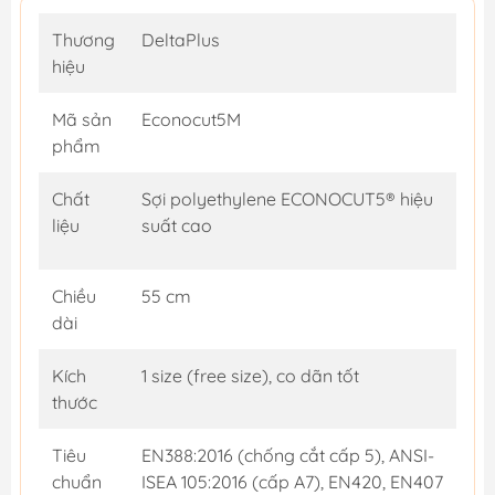
Thương
DeltaPlus
hiệu
Mã sản
Econocut5M
phẩm
Chất
Sợi polyethylene ECONOCUT5® hiệu
liệu
suất cao
Chiều
55 cm
dài
Kích
1 size (free size), co dãn tốt
thước
Tiêu
EN388:2016 (chống cắt cấp 5), ANSI-
chuẩn
ISEA 105:2016 (cấp A7), EN420, EN407