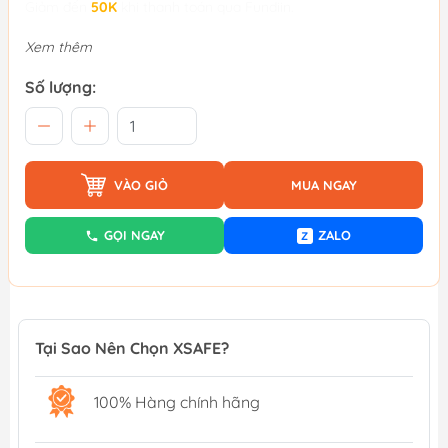
Giảm đến
50K
khi thanh toán qua Fundiin.
Xem thêm
Số lượng:
VÀO GIỎ
MUA NGAY
GỌI NGAY
ZALO
Z
Tại Sao Nên Chọn XSAFE?
100% Hàng chính hãng