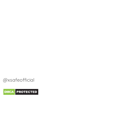
@xsafeofficial