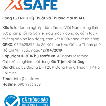
Công ty TNHH Kỹ Thuật và Thương Mại XSAFE
XSafe
là doanh nghiệp dẫn đầu tại Việt Nam trong lĩnh
vực phân phối và bán lẻ máy móc – dụng cụ cầm tay –
thiết bị bảo hộ lao động, cam kết 100% hàng chính hãng.
GPKD:
0315625855 do Sở Kế hoạch và Đầu tư Thành phố
Hồ Chí Minh cấp ngày
12/04/2019
Copyright © 2016 by Xsafe.vn
. All rights reserved
Chịu trách nghiệm nội dung:
Đỗ Trịnh Nhất Duy
Địa chỉ:
số 52 đường ĐHT21, P. Đông Hưng Thuận, TP Hồ
Chí Minh
Email:
info@xsafe.vn
Hotline:
090 9933 258