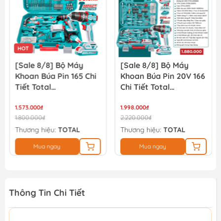
HOT
[Sale 8/8] Bộ Máy
[Sale 8/8] Bộ Máy
Khoan Búa Pin 165 Chi
Khoan Búa Pin 20V 166
Tiết Total
Chi Tiết Total
THKTHP11652
TIDLI20668
1.573.000₫
THKTHP41667
1.998.000₫
1.800.000₫
2.220.000₫
Thương hiệu:
TOTAL
Thương hiệu:
TOTAL
Mua ngay
Mua ngay
Thông Tin Chi Tiết