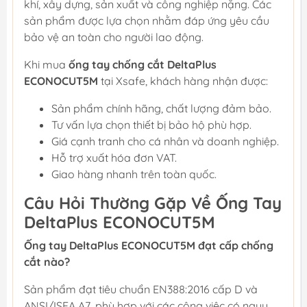
khí, xây dựng, sản xuất và công nghiệp nặng. Các
sản phẩm được lựa chọn nhằm đáp ứng yêu cầu
bảo vệ an toàn cho người lao động.
Khi mua
ống tay chống cắt DeltaPlus
ECONOCUT5M
tại Xsafe, khách hàng nhận được:
Sản phẩm chính hãng, chất lượng đảm bảo.
Tư vấn lựa chọn thiết bị bảo hộ phù hợp.
Giá cạnh tranh cho cá nhân và doanh nghiệp.
Hỗ trợ xuất hóa đơn VAT.
Giao hàng nhanh trên toàn quốc.
Câu Hỏi Thường Gặp Về Ống Tay
DeltaPlus ECONOCUT5M
Ống tay DeltaPlus ECONOCUT5M đạt cấp chống
cắt nào?
Sản phẩm đạt tiêu chuẩn EN388:2016 cấp D và
ANSI/ISEA A7, phù hợp với các công việc có nguy