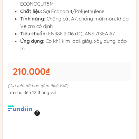
ECONOCUT5M
Chất liệu:
Sợi Econocut/Polyethylene
Tính năng:
Chống cắt A7, chống mài mòn, khóa
Velcro cố định
Tiêu chuẩn:
EN388:2016 (D), ANSI/ISEA A7
Ứng dụng:
Cơ khí, kim loại, giấy, xây dựng, bảo
trì
210.000₫
(Giá trên đã bao gồm thuế VAT)
Trả sau đến 12 tháng với