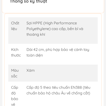
Thông số kỹ thuật
Chất
Sợi HPPE (High Performance
liệu
Polyethylene) cao cấp, bền bỉ và
thoáng khí
Kích
Dài 42 cm, phù hợp bảo vệ cánh tay
thước
toàn diện
Màu
Xám
sắc
Cấp
Cấp độ 5 theo tiêu chuẩn EN388 (tiêu
độ
chuẩn bảo hộ châu Âu về chống cắt)
bảo
vệ