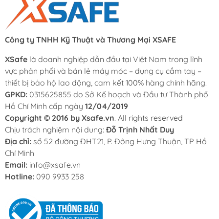
Công ty TNHH Kỹ Thuật và Thương Mại XSAFE
XSafe
là doanh nghiệp dẫn đầu tại Việt Nam trong lĩnh
vực phân phối và bán lẻ máy móc – dụng cụ cầm tay –
thiết bị bảo hộ lao động, cam kết 100% hàng chính hãng.
GPKD:
0315625855 do Sở Kế hoạch và Đầu tư Thành phố
Hồ Chí Minh cấp ngày
12/04/2019
Copyright © 2016 by Xsafe.vn
. All rights reserved
Chịu trách nghiệm nội dung:
Đỗ Trịnh Nhất Duy
Địa chỉ:
số 52 đường ĐHT21, P. Đông Hưng Thuận, TP Hồ
Chí Minh
Email:
info@xsafe.vn
Hotline:
090 9933 258