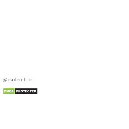
@xsafeofficial