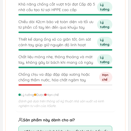
Khả năng chống cắt vượt trội đạt Cấp độ 5
Lý
nhờ cấu tạo từ sợi HPPE cao cấp
tưởng
Chiều dài 42cm bảo vệ toàn diện và tối ưu
Lý
từ phần cổ tay lên đến qua khuỷu tay
tưởng
Thiết kế dạng ống xỏ co giãn tốt, ôm sát
Lý
cánh tay giúp giữ nguyên độ linh hoạt
tưởng
Chất liệu mỏng nhẹ, thông thoáng và mát
Lý
tay, không gây bí bách khi mang cả ngày
tưởng
Chống chịu va đập đập dập xương hoặc
Hạn
chống thấm nước, hóa chất ngâm tay
chế
Lý tưởng
Được
Hạn chế
Đánh giá dựa trên thông số kỹ thuật nhà sản xuất và kinh
nghiệm tư vấn của XSafe.
Sản phẩm này dành cho ai?