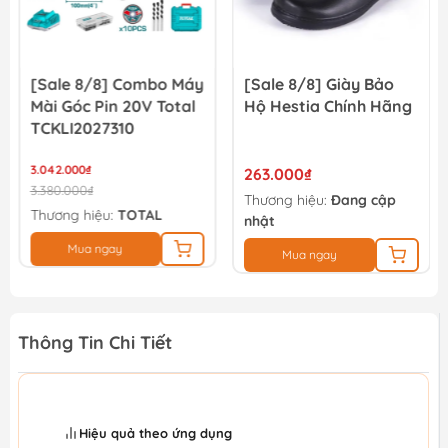
[Sale 8/8] Combo Máy
[Sale 8/8] Giày Bảo
Mài Góc Pin 20V Total
Hộ Hestia Chính Hãng
TCKLI2027310
3.042.000₫
263.000₫
3.380.000₫
Thương hiệu:
Đang cập
Thương hiệu:
TOTAL
nhật
Mua ngay
Mua ngay
Thông Tin Chi Tiết
Hiệu quả theo ứng dụng