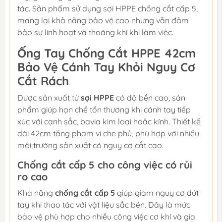
tác. Sản phẩm sử dụng sợi HPPE chống cắt cấp 5,
mang lại khả năng bảo vệ cao nhưng vẫn đảm
bảo sự linh hoạt và thoáng khí khi làm việc.
Ống Tay Chống Cắt HPPE 42cm
Bảo Vệ Cánh Tay Khỏi Nguy Cơ
Cắt Rách
Được sản xuất từ
sợi HPPE
có độ bền cao, sản
phẩm giúp hạn chế tổn thương khi cánh tay tiếp
xúc với cạnh sắc, bavia kim loại hoặc kính. Thiết kế
dài 42cm tăng phạm vi che phủ, phù hợp với nhiều
môi trường sản xuất có nguy cơ cắt cao.
Chống cắt cấp 5 cho công việc có rủi
ro cao
Khả năng
chống cắt cấp 5
giúp giảm nguy cơ đứt
tay khi thao tác với vật liệu sắc bén. Đây là mức
bảo vệ phù hợp cho nhiều công việc cơ khí và gia