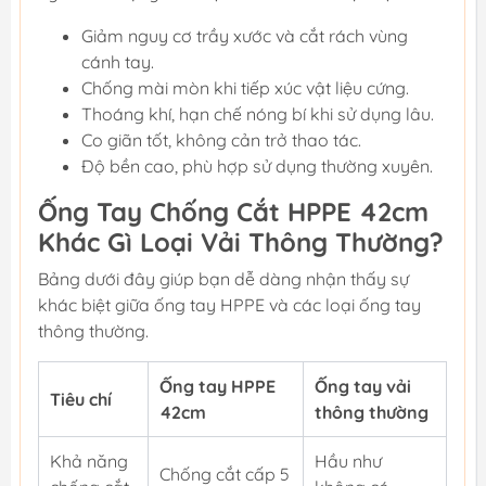
Giảm nguy cơ trầy xước và cắt rách vùng
cánh tay.
Chống mài mòn khi tiếp xúc vật liệu cứng.
Thoáng khí, hạn chế nóng bí khi sử dụng lâu.
Co giãn tốt, không cản trở thao tác.
Độ bền cao, phù hợp sử dụng thường xuyên.
Ống Tay Chống Cắt HPPE 42cm
Khác Gì Loại Vải Thông Thường?
Bảng dưới đây giúp bạn dễ dàng nhận thấy sự
khác biệt giữa ống tay HPPE và các loại ống tay
thông thường.
Ống tay HPPE
Ống tay vải
Tiêu chí
42cm
thông thường
Khả năng
Hầu như
Chống cắt cấp 5