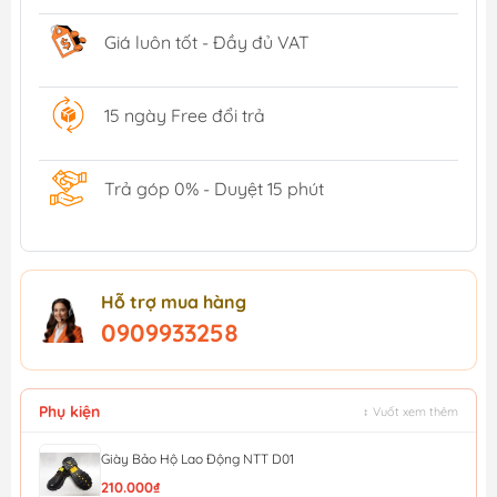
Giá luôn tốt - Đầy đủ VAT
15 ngày Free đổi trả
Trả góp 0% - Duyệt 15 phút
Hỗ trợ mua hàng
0909933258
Phụ kiện
↕ Vuốt xem thêm
Giày Bảo Hộ Lao Động NTT D01
210.000₫