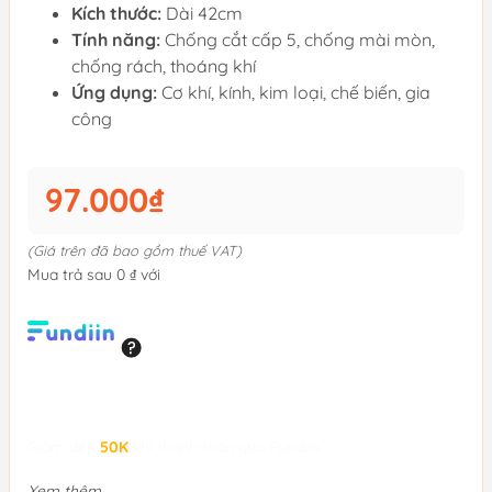
Kích thước:
Dài 42cm
Tính năng:
Chống cắt cấp 5, chống mài mòn,
chống rách, thoáng khí
Ứng dụng:
Cơ khí, kính, kim loại, chế biến, gia
công
97.000₫
(Giá trên đã bao gồm thuế VAT)
Mua trả sau 0 ₫ với
Giảm đến
50K
khi thanh toán qua Fundiin.
Xem thêm