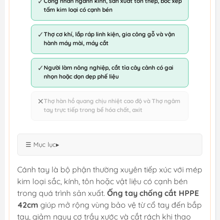
✓
Công nhân ngành kính, sản xuất tôn thép, bốc xếp
tấm kim loại có cạnh bén
✓
Thợ cơ khí, lắp ráp linh kiện, gia công gỗ và vận
hành máy mài, máy cắt
✓
Người làm nông nghiệp, cắt tỉa cây cảnh có gai
nhọn hoặc dọn dẹp phế liệu
✕
Thợ hàn hồ quang chịu nhiệt cao độ và Thợ ngâm
tay trực tiếp trong bể hóa chất, axit
☰ Mục lục
▸
Cánh tay là bộ phận thường xuyên tiếp xúc với mép
kim loại sắc, kính, tôn hoặc vật liệu có cạnh bén
trong quá trình sản xuất.
Ống tay chống cắt HPPE
42cm
giúp mở rộng vùng bảo vệ từ cổ tay đến bắp
tay, giảm nguy cơ trầy xước và cắt rách khi thao