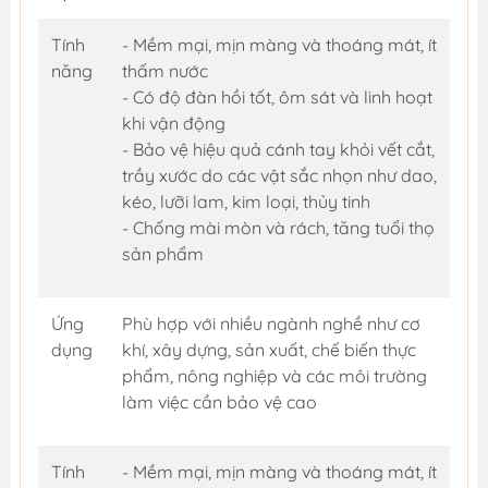
Tính
- Mềm mại, mịn màng và thoáng mát, ít
năng
thấm nước
- Có độ đàn hồi tốt, ôm sát và linh hoạt
khi vận động
- Bảo vệ hiệu quả cánh tay khỏi vết cắt,
trầy xước do các vật sắc nhọn như dao,
kéo, lưỡi lam, kim loại, thủy tinh
- Chống mài mòn và rách, tăng tuổi thọ
sản phẩm
Ứng
Phù hợp với nhiều ngành nghề như cơ
dụng
khí, xây dựng, sản xuất, chế biến thực
phẩm, nông nghiệp và các môi trường
làm việc cần bảo vệ cao
Tính
- Mềm mại, mịn màng và thoáng mát, ít