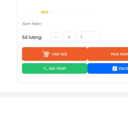
Giảm đến
50K
khi thanh toán qua Fundiin.
Xem thêm
Số lượng:
VÀO GIỎ
MUA NGA
GỌI NGAY
ZALO
Z