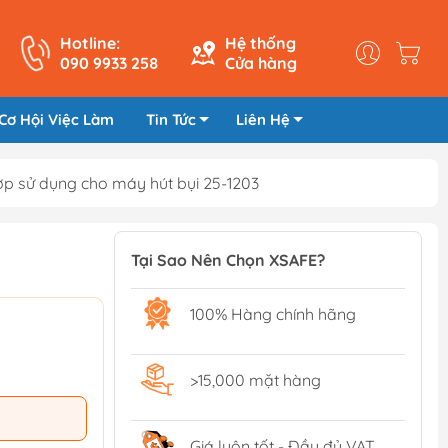
Hotline:
Hệ thống
090 9933 258
Cửa hàng
Cơ Hội Việc Làm
Tin Tức
Liên Hệ
 sử dụng cho máy hút bụi 25-1203
Tại Sao Nên Chọn XSAFE?
100% Hàng chính hãng
>15,000 mặt hàng
Giá luôn tốt - Đầy đủ VAT