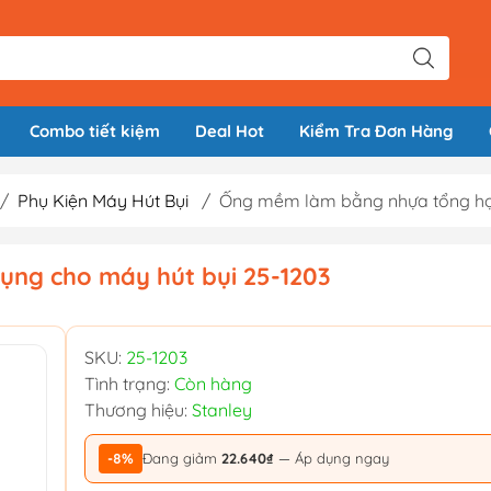
Combo tiết kiệm
Deal Hot
Kiểm Tra Đơn Hàng
/
Phụ Kiện Máy Hút Bụi
/
Ống mềm làm bằng nhựa tổng hợp
ng cho máy hút bụi 25-1203
SKU:
25-1203
Tình trạng:
Còn hàng
Thương hiệu:
Stanley
-8%
Đang giảm
22.640₫
— Áp dụng ngay