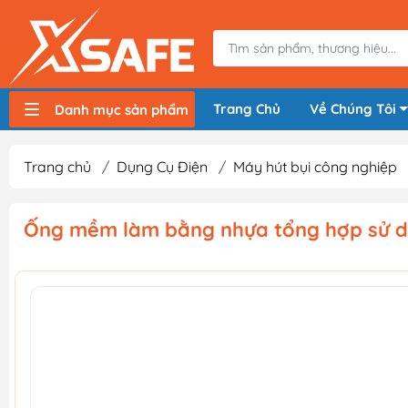
Trang Chủ
Về Chúng Tôi
Danh mục sản phẩm
Máy nén khí, bơm hơi
Máy hàn điện
Thiết bị nâng hạ, vận chuyển
Thiết bị đo
Thiết bị dùng điện
Thiết bị dùng pin
Thiết bị đựng lưu trữ
Thiết bị bảo hộ lao động
Trang chủ
/
Dụng Cụ Điện
/
Máy hút bụi công nghiệp
Ống mềm làm bằng nhựa tổng hợp sử dụ