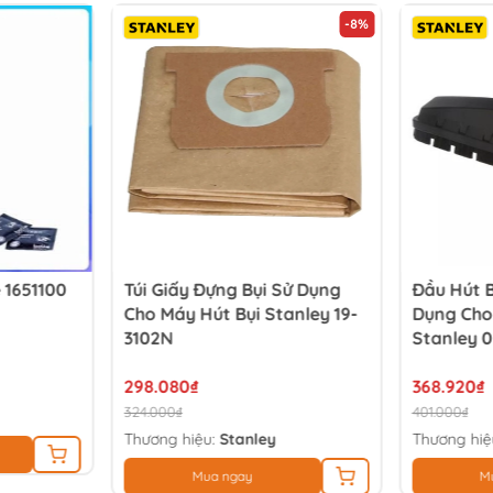
-8%
 1651100
Túi Giấy Đựng Bụi Sử Dụng
Đầu Hút 
Cho Máy Hút Bụi Stanley 19-
Dụng Cho
3102N
Stanley 0
298.080₫
368.920₫
324.000₫
401.000₫
Thương hiệu:
Stanley
Thương hiệ
Mua ngay
M