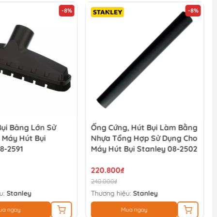
-8%
-8%
Bụi Bảng Lớn Sử
Ống Cứng, Hút Bụi Làm Bằng
 Máy Hút Bụi
Nhựa Tổng Hợp Sử Dụng Cho
8-2591
Máy Hút Bụi Stanley 08-2502
220.800₫
240.000₫
u:
Stanley
Thương hiệu:
Stanley
ua ngay
Mua ngay