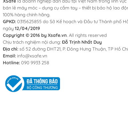
XSafe
là doanh nghiệp dẫn đầu tại Việt Nam trong lĩnh vực
bán lẻ máy móc – dụng cụ cầm tay – thiết bị bảo hộ lao độ
100% hàng chính hãng.
GPKD:
0315625855 do Sở Kế hoạch và Đầu tư Thành phố Hồ
ngày
12/04/2019
Copyright © 2016 by Xsafe.vn
. All rights reserved
Chịu trách nghiệm nội dung:
Đỗ Trịnh Nhất Duy
Địa chỉ:
số 52 đường ĐHT21, P. Đông Hưng Thuận, TP Hồ Chí
Email:
info@xsafe.vn
Hotline:
090 9933 258