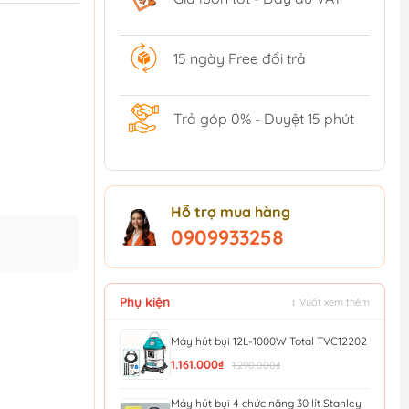
15 ngày Free đổi trả
Trả góp 0% - Duyệt 15 phút
Hỗ trợ mua hàng
0909933258
Phụ kiện
↕ Vuốt xem thêm
Máy hút bụi 12L-1000W Total TVC12202
1.161.000₫
1.290.000₫
Máy hút bụi 4 chức năng 30 lít Stanley