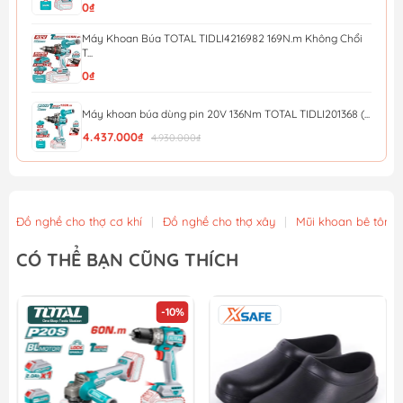
0₫
Máy Khoan Búa TOTAL TIDLI4216982 169N.m Không Chổi
T...
0₫
Máy khoan búa dùng pin 20V 136Nm TOTAL TIDLI201368 (...
4.437.000₫
4.930.000₫
Máy khoan bê tông 24mm không chổi than dùng pin 42V ...
3.429.000₫
3.810.000₫
Đồ nghề cho thợ cơ khí
|
Đồ nghề cho thợ xây
|
Mũi khoan bê tông
Máy khoan búa không chổi than dùng pin 16V Total TID...
CÓ THỂ BẠN CŨNG THÍCH
1.404.000₫
1.560.000₫
-10%
Máy khoan động lực không chổi than dùng pin 20V Tota...
3.897.000₫
4.330.000₫