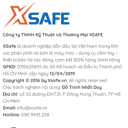
Công ty TNHH Kỹ Thuật và Thương Mại XSAFE
XSafe
là doanh nghiệp dẫn đầu tại Việt Nam trong lĩnh
vực phân phối và bán lẻ máy móc – dụng cụ cầm tay –
thiết bị bảo hộ lao động, cam kết 100% hàng chính hãng.
GPKD:
0315625855 do Sở Kế hoạch và Đầu tư Thành phố
Hồ Chí Minh cấp ngày
12/04/2019
Copyright © 2016 by Xsafe.vn
. All rights reserved
Chịu trách nghiệm nội dung:
Đỗ Trịnh Nhất Duy
Địa chỉ:
số 52 đường ĐHT21, P. Đông Hưng Thuận, TP Hồ
Chí Minh
Email:
info@xsafe.vn
Hotline:
090 9933 258