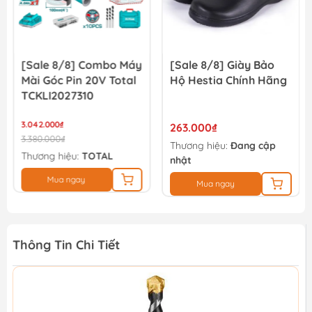
[Sale 8/8] Combo Máy
[Sale 8/8] Giày Bảo
Mài Góc Pin 20V Total
Hộ Hestia Chính Hãng
TCKLI2027310
3.042.000₫
263.000₫
3.380.000₫
Thương hiệu:
Đang cập
Thương hiệu:
TOTAL
nhật
Mua ngay
Mua ngay
Thông Tin Chi Tiết