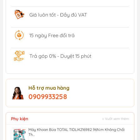
Giá luôn tốt - Đầy đủ VAT
15 ngày Free đổi trả
Trả góp 0% - Duyệt 15 phút
Hỗ trợ mua hàng
0909933258
Phụ kiện
↕ Vuốt xem thêm
Máy Khoan Búa TOTAL TIDLI4216982 96N.m Không Chổi
Th...