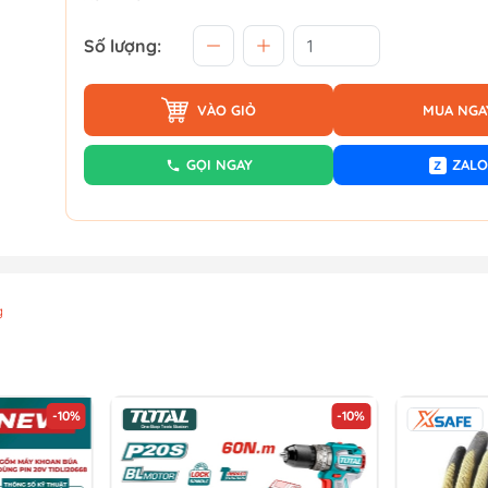
Số lượng:
VÀO GIỎ
MUA NGA
GỌI NGAY
ZALO
Z
g
-10%
-10%