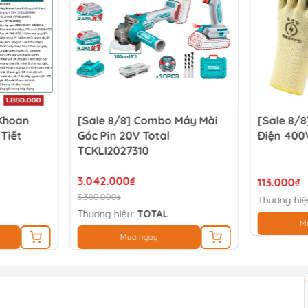
 Khoan
[Sale 8/8] Combo Máy Mài
[Sale 8/8
 Tiết
Góc Pin 20V Total
Điện 400
TCKLI2027310
3.042.000₫
113.000₫
3.380.000₫
Thương hiệ
Thương hiệu:
TOTAL
M
Mua ngay