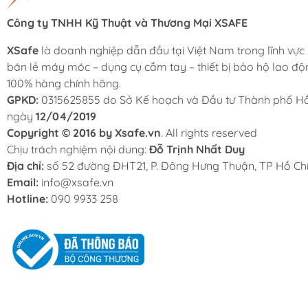
Công ty TNHH Kỹ Thuật và Thương Mại XSAFE
XSafe
là doanh nghiệp dẫn đầu tại Việt Nam trong lĩnh vực
bán lẻ máy móc – dụng cụ cầm tay – thiết bị bảo hộ lao độ
100% hàng chính hãng.
GPKD:
0315625855 do Sở Kế hoạch và Đầu tư Thành phố Hồ
ngày
12/04/2019
Copyright © 2016 by Xsafe.vn
. All rights reserved
Chịu trách nghiệm nội dung:
Đỗ Trịnh Nhất Duy
Địa chỉ:
số 52 đường ĐHT21, P. Đông Hưng Thuận, TP Hồ Chí
Email:
info@xsafe.vn
Hotline:
090 9933 258