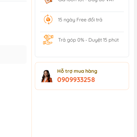
15 ngày Free đổi trả
Trả góp 0% - Duyệt 15 phút
Hỗ trợ mua hàng
0909933258