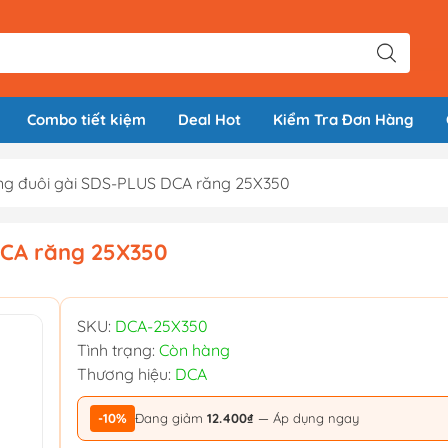
Combo tiết kiệm
Deal Hot
Kiểm Tra Đơn Hàng
ng đuôi gài SDS-PLUS DCA răng 25X350
DCA răng 25X350
SKU:
DCA-25X350
Tình trạng:
Còn hàng
Thương hiệu:
DCA
-10%
Đang giảm
12.400₫
— Áp dụng ngay