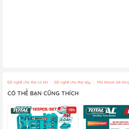
Đồ nghề cho thợ cơ khí
|
Đồ nghề cho thợ xây
|
Mũi khoan bê tôn
CÓ THỂ BẠN CŨNG THÍCH
-13%