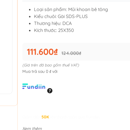
Loại sản phẩm: Mũi khoan bê tông
Kiểu chuôi: Gài SDS-PLUS
Thương hiệu: DCA
Kích thước: 25X350
111.600₫
124.000₫
(Giá trên đã bao gồm thuế VAT)
Mua trả sau 0 ₫ với
Giảm đến
50K
khi thanh toán qua Fundiin.
Xem thêm