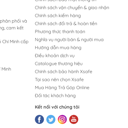
Chính sách vận chuyển & giao nhận
Chính sách kiểm hàng
 phân phối và
Chính sách đổi trả & hoàn tiền
ng, cam kết
Phương thức thanh toán
Nghĩa vụ người bán & người mua
 Chí Minh cấp
Hướng dẫn mua hàng
Điều khoản dịch vụ
Catalogue thương hiệu
 Minh
Chính sách bảo hành Xsafe
Tại sao nên chọn Xsafe
Mua Hàng Trả Góp Online
Đối tác khách hàng
Kết nối với chúng tôi