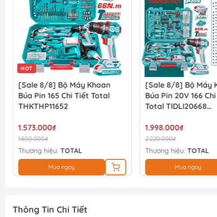
HOT
[Sale 8/8] Bộ Máy Khoan
[Sale 8/8] Bộ Máy
Búa Pin 165 Chi Tiết Total
Búa Pin 20V 166 Chi
THKTHP11652
Total TIDLI20668
THKTHP41667
1.573.000₫
1.998.000₫
1.800.000₫
2.220.000₫
Thương hiệu:
TOTAL
Thương hiệu:
TOTAL
Mua ngay
Mua ngay
Thông Tin Chi Tiết