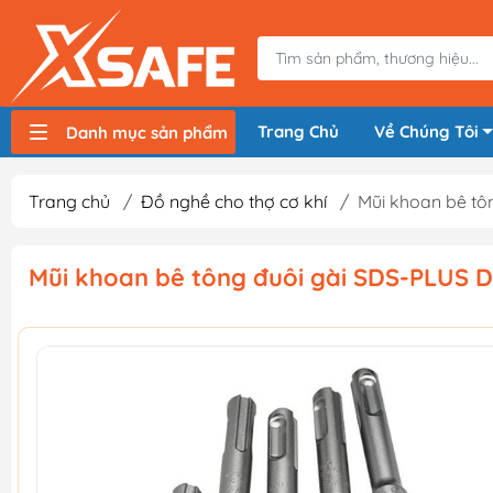
Trang Chủ
Về Chúng Tôi
Danh mục sản phẩm
Máy nén khí, bơm hơi
Máy hàn điện
Thiết bị nâng hạ, vận chuyển
Thiết bị đo
Thiết bị dùng điện
Thiết bị dùng pin
Thiết bị đựng lưu trữ
Thiết bị bảo hộ lao động
Trang chủ
/
Đồ nghề cho thợ cơ khí
/
Mũi khoan bê tô
Mũi khoan bê tông đuôi gài SDS-PLUS 