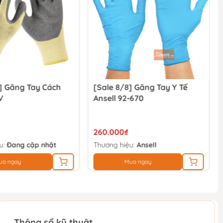
] Găng Tay Cách
[Sale 8/8] Găng Tay Y Tế
V
Ansell 92-670
260.000₫
u:
Đang cập nhật
Thương hiệu:
Ansell
ua ngay
Mua ngay
Thông số kỹ thuật