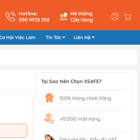
Hotline:
Hệ thống
090 9933 258
Cửa hàng
Cơ Hội Việc Làm
Tin Tức
Liên Hệ
Tại Sao Nên Chọn XSAFE?
100% Hàng chính hãng
>15,000 mặt hàng
Giá luôn tốt - Đầy đủ VAT