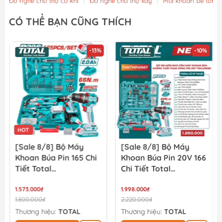
Đồ nghề cho thợ cơ khí
|
Đồ nghề cho thợ xây
|
Mũi khoan bê tông
CÓ THỂ BẠN CŨNG THÍCH
-13%
-10%
HOT
[Sale 8/8] Bộ Máy
[Sale 8/8] Bộ Máy
Khoan Búa Pin 165 Chi
Khoan Búa Pin 20V 166
Tiết Total
Chi Tiết Total
THKTHP11652
TIDLI20668
1.573.000₫
THKTHP41667
1.998.000₫
1.800.000₫
2.220.000₫
Thương hiệu:
TOTAL
Thương hiệu:
TOTAL