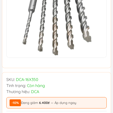
SKU:
DCA-16X350
Tình trạng:
Còn hàng
Thương hiệu:
DCA
-10%
Đang giảm
6.400₫
— Áp dụng ngay