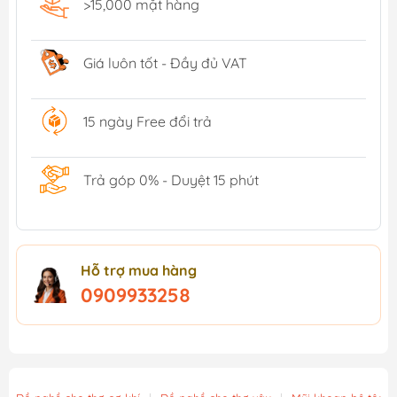
>15,000 mặt hàng
Giá luôn tốt - Đầy đủ VAT
15 ngày Free đổi trả
Trả góp 0% - Duyệt 15 phút
Hỗ trợ mua hàng
0909933258