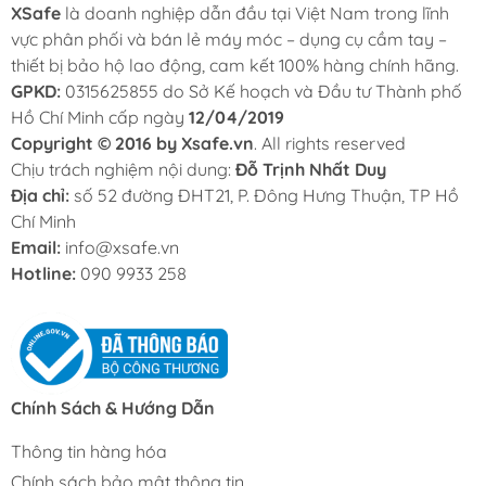
XSafe
là doanh nghiệp dẫn đầu tại Việt Nam trong lĩnh
vực phân phối và bán lẻ máy móc – dụng cụ cầm tay –
thiết bị bảo hộ lao động, cam kết 100% hàng chính hãng.
GPKD:
0315625855 do Sở Kế hoạch và Đầu tư Thành phố
Hồ Chí Minh cấp ngày
12/04/2019
Copyright © 2016 by Xsafe.vn
. All rights reserved
Chịu trách nghiệm nội dung:
Đỗ Trịnh Nhất Duy
Địa chỉ:
số 52 đường ĐHT21, P. Đông Hưng Thuận, TP Hồ
Chí Minh
Email:
info@xsafe.vn
Hotline:
090 9933 258
Chính Sách & Hướng Dẫn
Thông tin hàng hóa
Chính sách bảo mật thông tin