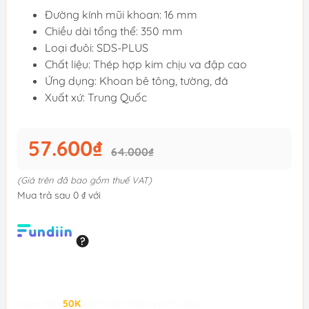
Đường kính mũi khoan: 16 mm
Chiều dài tổng thể: 350 mm
Loại đuôi: SDS-PLUS
Chất liệu: Thép hợp kim chịu va đập cao
Ứng dụng: Khoan bê tông, tường, đá
Xuất xứ: Trung Quốc
57.600₫
64.000₫
(Giá trên đã bao gồm thuế VAT)
Mua trả sau 0 ₫ với
Giảm đến
50K
khi thanh toán qua Fundiin.