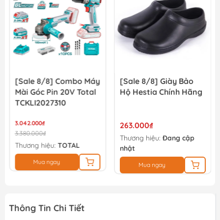
3.897.000₫
4.330.000₫
[Sale 8/8] Combo Máy
[Sale 8/8] Giày Bảo
Mài Góc Pin 20V Total
Hộ Hestia Chính Hãng
TCKLI2027310
3.042.000₫
263.000₫
3.380.000₫
Thương hiệu:
Đang cập
Thương hiệu:
TOTAL
nhật
Mua ngay
Mua ngay
Thông Tin Chi Tiết