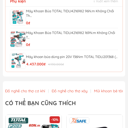
Phụ kiện
↕ Vuốt xem thêm
Máy Khoan Búa TOTAL TIDLI4216982 96N.m Không Chổi
Th...
0₫
Máy Khoan Búa TOTAL TIDLI4216982 169N.m Không Chổi
T...
0₫
Máy khoan búa dùng pin 20V 136Nm TOTAL TIDLI201368 (...
4.437.000₫
4.930.000₫
Máy khoan bê tông 24mm không chổi than dùng pin 42V ...
3.429.000₫
3.810.000₫
Đồ nghề cho thợ cơ khí
|
Đồ nghề cho thợ xây
|
Mũi khoan bê tông
Máy khoan búa không chổi than dùng pin 16V Total TID...
CÓ THỂ BẠN CŨNG THÍCH
1.404.000₫
1.560.000₫
-10%
Máy khoan động lực không chổi than dùng pin 20V Tota...