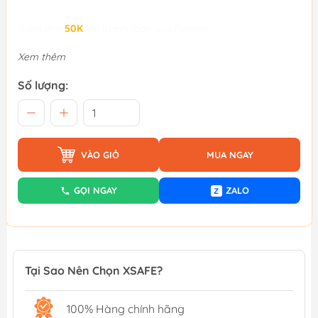
Giảm đến
50K
khi thanh toán qua Fundiin.
Xem thêm
Số lượng:
VÀO GIỎ
MUA NGAY
GỌI NGAY
ZALO
Z
Tại Sao Nên Chọn XSAFE?
100% Hàng chính hãng