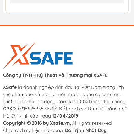
Công ty TNHH Kỹ Thuật và Thương Mại XSAFE
XSafe
là doanh nghiệp dẫn đầu tại Việt Nam trong lĩnh
vực phân phối và bán lẻ máy móc – dụng cụ cầm tay –
thiết bị bảo hộ lao động, cam kết 100% hàng chính hãng.
GPKD:
0315625855 do Sở Kế hoạch và Đầu tư Thành phố
Hồ Chí Minh cấp ngày
12/04/2019
Copyright © 2016 by Xsafe.vn
. All rights reserved
Chịu trách nghiệm nội dung:
Đỗ Trịnh Nhất Duy