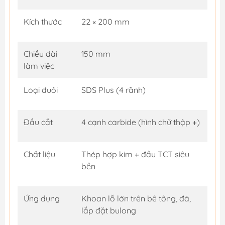
Kích thước
22 × 200 mm
Chiều dài
150 mm
làm việc
Loại đuôi
SDS Plus (4 rãnh)
Đầu cắt
4 cạnh carbide (hình chữ thập +)
Chất liệu
Thép hợp kim + đầu TCT siêu
bền
Ứng dụng
Khoan lỗ lớn trên bê tông, đá,
lắp đặt bulong