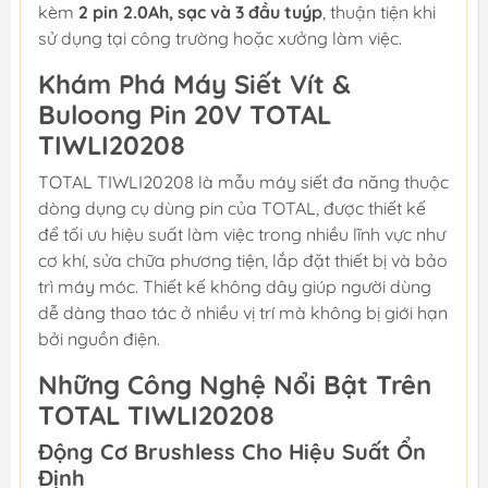
kèm
2 pin 2.0Ah, sạc và 3 đầu tuýp
, thuận tiện khi
sử dụng tại công trường hoặc xưởng làm việc.
Khám Phá Máy Siết Vít &
Buloong Pin 20V TOTAL
TIWLI20208
TOTAL TIWLI20208 là mẫu máy siết đa năng thuộc
dòng dụng cụ dùng pin của TOTAL, được thiết kế
để tối ưu hiệu suất làm việc trong nhiều lĩnh vực như
cơ khí, sửa chữa phương tiện, lắp đặt thiết bị và bảo
trì máy móc. Thiết kế không dây giúp người dùng
dễ dàng thao tác ở nhiều vị trí mà không bị giới hạn
bởi nguồn điện.
Những Công Nghệ Nổi Bật Trên
TOTAL TIWLI20208
Động Cơ Brushless Cho Hiệu Suất Ổn
Định