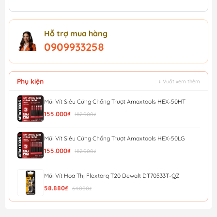
Hỗ trợ mua hàng
0909933258
Phụ kiện
↕ Vuốt xem thêm
Mũi Vít Siêu Cứng Chống Trượt Amaxtools HEX-50HT
155.000₫
182.000₫
Mũi Vít Siêu Cứng Chống Trượt Amaxtools HEX-50LG
155.000₫
182.000₫
Mũi Vít Hoa Thị Flextorq T20 Dewalt DT70533T-QZ
58.880₫
64.000₫
Mũi Vít Chống Trượt Amaxtools HEX-90CT