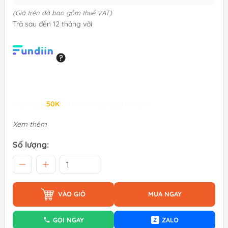
(Giá trên đã bao gồm thuế VAT)
Trả sau đến 12 tháng với
Giảm đến
50K
khi thanh toán qua Fundiin.
Xem thêm
Số lượng:
VÀO GIỎ
MUA NGAY
GỌI NGAY
ZALO
Z