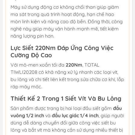
Máy sử dụng động cơ không chổi than giúp giảm
ma sát trong quá trình hoạt động, hạn chế hao
mòn linh kiện và nâng cao độ bền. Đồng thời, công
nghệ này giúp máy vận hành mạnh mẽ, tiết kiệm
năng lượng pin hơn.
Lực Siết 220Nm Đáp Ứng Công Việc
Cường Độ Cao
Với mô-men xoắn tối đa
220Nm
, TOTAL
TIWLI20208 có khả năng xử lý nhanh các loại vít,
bu lông và chi tiết liên kết trong sửa chữa cơ khí, lắp
ráp máy móc.
Thiết Kế 2 Trong 1 Siết Vít Và Bu Lông
Sản phẩm được trang bị hai loại đầu siết gồm
đầu
vuông 1/2 inch
và
đầu lục giác 1/4 inch
, giúp người
dùng dễ dàng chuyển đổi giữa công việc siết bu
lông và bắt vít mà không cần sử dụng nhiều thiết bị