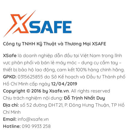
Công ty TNHH Kỹ Thuật và Thương Mại XSAFE
XSafe
là doanh nghiệp dẫn đầu tại Việt Nam trong lĩnh
vực phân phối và bán lẻ máy móc – dụng cụ cầm tay –
thiết bị bảo hộ lao động, cam kết 100% hàng chính hãng.
GPKD:
0315625855 do Sở Kế hoạch và Đầu tư Thành phố
Hồ Chí Minh cấp ngày
12/04/2019
Copyright © 2016 by Xsafe.vn
. All rights reserved
Chịu trách nghiệm nội dung:
Đỗ Trịnh Nhất Duy
Địa chỉ:
số 52 đường ĐHT21, P. Đông Hưng Thuận, TP Hồ
Chí Minh
Email:
info@xsafe.vn
Hotline:
090 9933 258