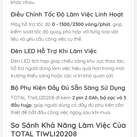
khác nhau.
Điều Chỉnh Tốc Độ Làm Việc Linh Hoạt
Máy hỗ trợ tốc độ
0 - 1300/2300 vòng/phút
, giúp
kiểm soát tốc độ quay phù hợp với từng loại vật
liệu và yêu cầu công việc cụ thể.
Đèn LED Hỗ Trợ Khi Làm Việc
Đèn LED tích hợp giúp chiếu sáng khu vực thao tác,
hỗ trợ người dùng làm việc hiệu quả hơn trong môi
trường thiếu sáng hoặc các vị trí khó quan sát.
Bộ Phụ Kiện Đầy Đủ Sẵn Sàng Sử Dụng
TOTAL TIWLI20208 đi kèm
2 pin 2.0Ah, bộ sạc và 3
đầu tuýp
, giúp người dùng có đầy đủ phụ kiện cần
thiết để bắt đầu công việc ngay sau khi mua.
So Sánh Khả Năng Làm Việc Của
TOTAL TIWLI20208