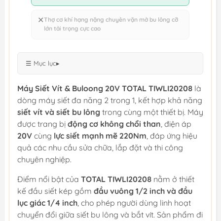
✕
Thợ cơ khí hạng nặng chuyên vặn mở bu lông cỡ
lớn tải trọng cực cao
☰ Mục lục
▸
Máy Siết Vít & Buloong 20V TOTAL TIWLI20208
là
dòng máy siết đa năng 2 trong 1, kết hợp khả năng
siết vít và siết bu lông
trong cùng một thiết bị. Máy
được trang bị
động cơ không chổi than
, điện áp
20V
cùng
lực siết mạnh mẽ 220Nm
, đáp ứng hiệu
quả các nhu cầu sửa chữa, lắp đặt và thi công
chuyên nghiệp.
Điểm nổi bật của
TOTAL TIWLI20208
nằm ở thiết
kế đầu siết kép gồm
đầu vuông 1/2 inch và đầu
lục giác 1/4 inch
, cho phép người dùng linh hoạt
chuyển đổi giữa siết bu lông và bắt vít. Sản phẩm đi