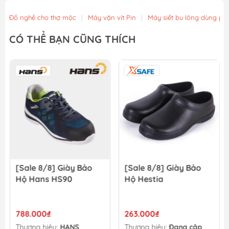
56.900₫
Đồ nghề cho thợ mộc
|
Máy vặn vít Pin
|
Máy siết bu lông dùng pin
Mũi Vít Chống Trượt Amaxtools HEX-75CT
CÓ THỂ BẠN CŨNG THÍCH
49.900₫
Mũi Vít Chống Trượt Amaxtools HEX-65CT
44.900₫
[Sale 8/8] Giày Bảo
[Sale 8/8] Giày Bảo
Hộ Hans HS90
Hộ Hestia
788.000₫
263.000₫
Thương hiệu:
HANS
Thương hiệu:
Đang cập