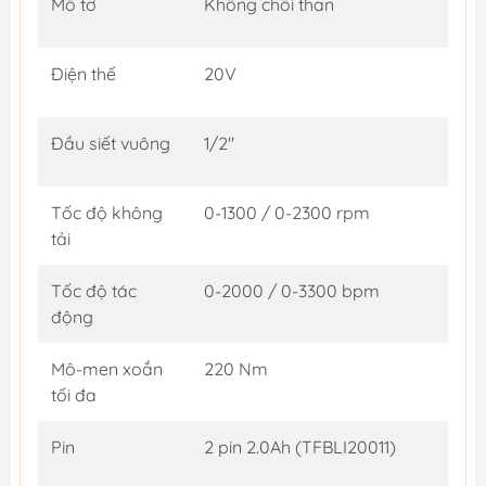
Mô tơ
Không chổi than
Điện thế
20V
Đầu siết vuông
1/2"
Tốc độ không
0-1300 / 0-2300 rpm
tải
Tốc độ tác
0-2000 / 0-3300 bpm
động
Mô-men xoắn
220 Nm
tối đa
Pin
2 pin 2.0Ah (TFBLI20011)