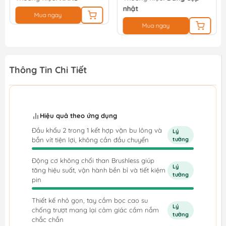
nhật
Mua ngay
Mua ngay
Thông Tin Chi Tiết
Hiệu quả theo ứng dụng
Đầu khẩu 2 trong 1 kết hợp vặn bu lông và
Lý
bắn vít tiện lợi, không cần đầu chuyển
tưởng
Động cơ không chổi than Brushless giúp
Lý
tăng hiệu suất, vận hành bền bỉ và tiết kiệm
tưởng
pin
Thiết kế nhỏ gọn, tay cầm bọc cao su
Lý
chống trượt mang lại cảm giác cầm nắm
tưởng
chắc chắn