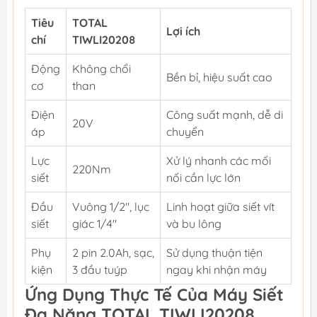
Tiêu
TOTAL
Lợi ích
chí
TIWLI20208
Động
Không chổi
Bền bỉ, hiệu suất cao
cơ
than
Điện
Công suất mạnh, dễ di
20V
áp
chuyển
Lực
Xử lý nhanh các mối
220Nm
siết
nối cần lực lớn
Đầu
Vuông 1/2", lục
Linh hoạt giữa siết vít
siết
giác 1/4"
và bu lông
Phụ
2 pin 2.0Ah, sạc,
Sử dụng thuận tiện
kiện
3 đầu tuýp
ngay khi nhận máy
Ứng Dụng Thực Tế Của Máy Siết
Đa Năng TOTAL TIWLI20208