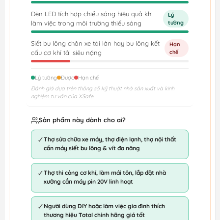
Đèn LED tích hợp chiếu sáng hiệu quả khi
Lý
làm việc trong môi trường thiếu sáng
tưởng
Siết bu lông chân xe tải lớn hay bu lông kết
Hạn
cấu cơ khí tải siêu nặng
chế
Lý tưởng
Được
Hạn chế
Đánh giá dựa trên thông số kỹ thuật nhà sản xuất và kinh
nghiệm tư vấn của XSafe.
Sản phẩm này dành cho ai?
✓
Thợ sửa chữa xe máy, thợ điện lạnh, thợ nội thất
cần máy siết bu lông & vít đa năng
✓
Thợ thi công cơ khí, làm mái tôn, lắp đặt nhà
xưởng cần máy pin 20V linh hoạt
✓
Người dùng DIY hoặc làm việc gia đình thích
thương hiệu Total chính hãng giá tốt