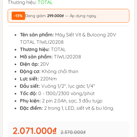
Thương hiệu:
TOTAL
-13%
Đang giảm
299.000₫
— Áp dụng ngay
Tên sản phẩm:
Máy Siết Vít & Buloong 20V
TOTAL TIWLI20208
Thương hiệu:
TOTAL
Mã sản phẩm:
TIWLI20208
Điện áp:
20V
Động cơ:
Không chổi than
Lực siết:
220Nm
Đầu siết:
Vuông 1/2", lục giác 1/4"
Tốc độ:
0 - 1300/2300 vòng/phút
Phụ kiện:
2 pin 2.0Ah, sạc, 3 đầu tuýp
Đặc điểm:
2 trong 1, LED, siết vít & bu lông.
2.071.000₫
2.370.000₫