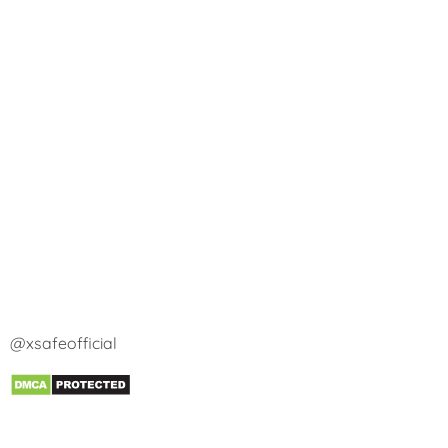
@xsafeofficial