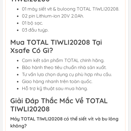
01 máy siết vít & buloong TOTAL TIWLI20208.
02 pin Lithium-ion 20V 2.0Ah.
01 bộ sạc.
03 đầu tuýp.
Mua TOTAL TIWLI20208 Tại
Xsafe Có Gì?
Cam kết sản phẩm TOTAL chính hãng.
Bảo hành theo tiêu chuẩn nhà sản xuất.
Tư vấn lựa chọn dụng cụ phù hợp nhu cầu.
Giao hàng nhanh trên toàn quốc.
Hỗ trợ kỹ thuật sau mua hàng.
Giải Đáp Thắc Mắc Về TOTAL
TIWLI20208
Máy TOTAL TIWLI20208 có thể siết vít và bu lông
không?